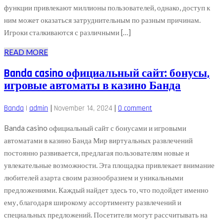
функции привлекают миллионы пользователей, однако, доступ к
ним может оказаться затруднительным по разным причинам.
Игроки сталкиваются с различными […]
READ MORE
Banda casino официальный сайт: бонусы,
игровые автоматы в казино Банда
|
|
Banda
|
admin
November 14, 2024
0 comment
Banda casino официальный сайт с бонусами и игровыми
автоматами в казино Банда Мир виртуальных развлечений
постоянно развивается, предлагая пользователям новые и
увлекательные возможности. Эта площадка привлекает внимание
любителей азарта своим разнообразием и уникальными
предложениями. Каждый найдет здесь то, что подойдет именно
ему, благодаря широкому ассортименту развлечений и
специальных предложений. Посетители могут рассчитывать на