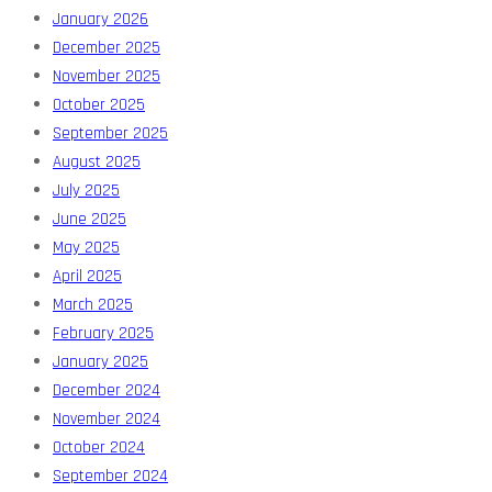
January 2026
December 2025
November 2025
October 2025
September 2025
August 2025
July 2025
June 2025
May 2025
April 2025
March 2025
February 2025
January 2025
December 2024
November 2024
October 2024
September 2024