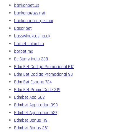
bankonbet.us
bankonbetes.net
bankonbetnorge.com
Basaribet
basswinukcasino.uk
bbrbet colombia
bbrbet mx
Bc Game India 338
Bdm Bet Codigo Promocional 617
Bdm Bet Codigo Promocional 98
Bdm Bet Espana 724
Bdm Bet Promo Code 319
Bdmbet App 602
Bdmbet Application 399
Bdmbet Application 527
Bdmbet Bonus 119
Bdmbet Bonus 251