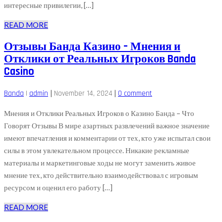
интересные привилегии, […]
READ MORE
Отзывы Банда Казино – Мнения и
Отклики от Реальных Игроков Banda
Casino
|
|
Banda
|
admin
November 14, 2024
0 comment
Мнения и Отклики Реальных Игроков о Казино Банда – Что
Говорят Отзывы В мире азартных развлечений важное значение
имеют впечатления и комментарии от тех, кто уже испытал свои
силы в этом увлекательном процессе. Никакие рекламные
материалы и маркетинговые ходы не могут заменить живое
мнение тех, кто действительно взаимодействовал с игровым
ресурсом и оценил его работу […]
READ MORE