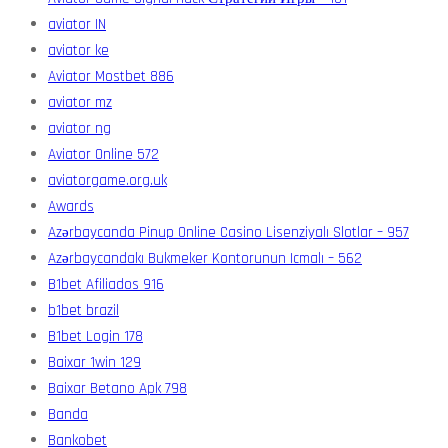
aviator IN
aviator ke
Aviator Mostbet 886
aviator mz
aviator ng
Aviator Online 572
aviatorgame.org.uk
Awards
Azərbaycanda Pinup Online Casino Lisenziyalı Slotlar – 957
Azərbaycandakı Bukmeker Kontorunun Icmalı – 562
B1bet Afiliados 916
b1bet brazil
B1bet Login 178
Baixar 1win 129
Baixar Betano Apk 798
Banda
Bankobet