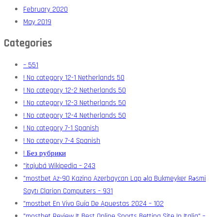
February 2020
May 2019
Categories
– 551
! No category 12-1 Netherlands 50
! No category 12-2 Netherlands 50
! No category 12-3 Netherlands 50
! No category 12-4 Netherlands 50
! No category 7-1 Spanish
! No category 7-4 Spanish
! Без рубрики
"itajubá Wikipedia – 243
"mostbet Az-90 Kazino Azerbaycan Lap əla Bukmeyker Rəsmi
Saytı Clarion Computers – 931
"mostbet En Vivo Guía De Apuestas 2024 – 102
"mostbet Review It Best Online Sports Betting Site In Italia" –