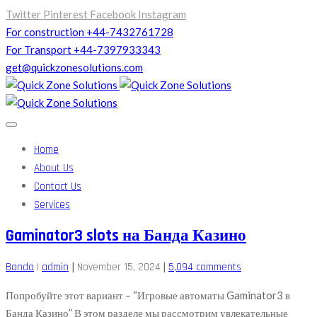
Twitter
Pinterest
Facebook
Instagram
For construction +44-7432761728
For Transport +44-7397933343
get@quickzonesolutions.com
Home
About Us
Contact Us
Services
Gaminator3 slots на Банда Казино
|
|
Banda
|
admin
November 15, 2024
5,094 comments
Попробуйте этот вариант – “Игровые автоматы Gaminator3 в
Банда Казино” В этом разделе мы рассмотрим увлекательные