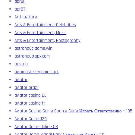
aprBH
aprBT
Architecture
Arts & Entertainment, Celebrities
Arts & Entertainment, Music
Arts & Entertainment, Photography
astronaut-game.win
astronauttopx.com
austria
aviamasters-games.net
aviator
aviator brazil
aviator casino DE
aviator casino fr
Aviator Casino Game Source Code Играть Ответственно – 195
Aviator Game 129
Aviator Game Online 58
Aviator Game Signal Hack Стратегии Игры – 131