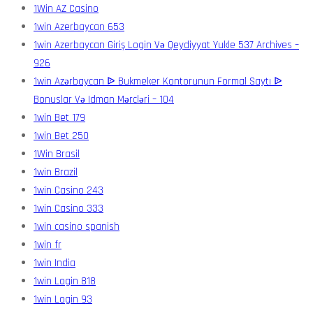
1Win AZ Casino
1win Azerbaycan 653
1win Azerbaycan Giriş Login Və Qeydiyyat Yukle 537 Archives –
926
1win Azərbaycan ᐉ Bukmeker Kontorunun Formal Saytı ᐉ
Bonuslar Və Idman Mərcləri – 104
1win Bet 179
1win Bet 250
1Win Brasil
1win Brazil
1win Casino 243
1win Casino 333
1win casino spanish
1win fr
1win India
1win Login 818
1win Login 93