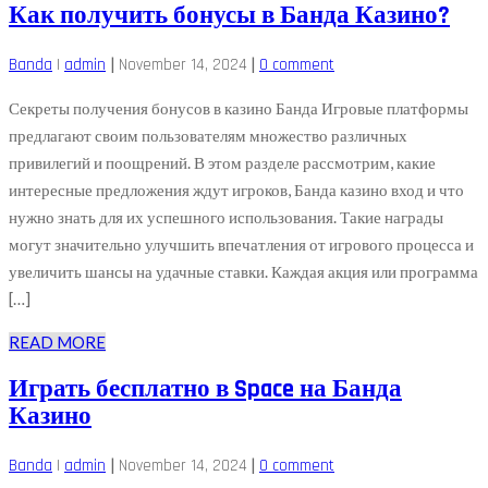
Как получить бонусы в Банда Казино?
|
|
Banda
|
admin
November 14, 2024
0 comment
Секреты получения бонусов в казино Банда Игровые платформы
предлагают своим пользователям множество различных
привилегий и поощрений. В этом разделе рассмотрим, какие
интересные предложения ждут игроков, Банда казино вход и что
нужно знать для их успешного использования. Такие награды
могут значительно улучшить впечатления от игрового процесса и
увеличить шансы на удачные ставки. Каждая акция или программа
[…]
READ MORE
Играть бесплатно в Space на Банда
Казино
|
|
Banda
|
admin
November 14, 2024
0 comment