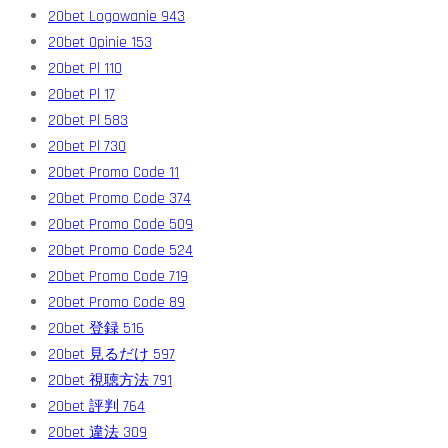
20bet Logowanie 943
20bet Opinie 153
20bet Pl 110
20bet Pl 17
20bet Pl 583
20bet Pl 730
20bet Promo Code 11
20bet Promo Code 374
20bet Promo Code 509
20bet Promo Code 524
20bet Promo Code 719
20bet Promo Code 89
20bet 登録 516
20bet 見るだけ 597
20bet 視聴方法 791
20bet 評判 764
20bet 違法 309