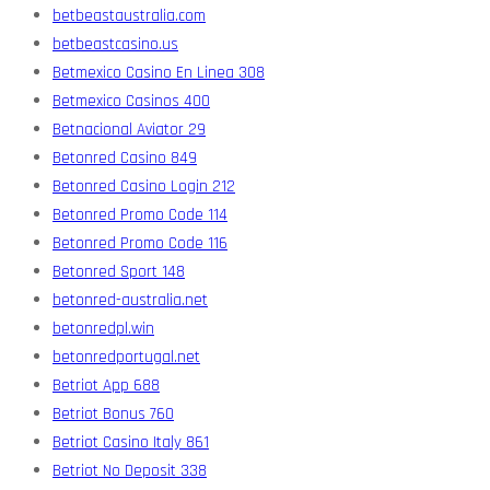
betbeastaustralia.com
betbeastcasino.us
Betmexico Casino En Linea 308
Betmexico Casinos 400
Betnacional Aviator 29
Betonred Casino 849
Betonred Casino Login 212
Betonred Promo Code 114
Betonred Promo Code 116
Betonred Sport 148
betonred-australia.net
betonredpl.win
betonredportugal.net
Betriot App 688
Betriot Bonus 760
Betriot Casino Italy 861
Betriot No Deposit 338