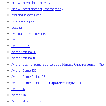
Arts & Entertainment, Music
Arts & Entertainment, Photography
astronaut-game.win
astronauttopx.com
austria
aviamasters-games.net
aviator
aviator brazil
aviator casino DE
aviator casino fr
Aviator Casino Game Source Code Играть Ответственно – 195
Aviator Game 129
Aviator Game Online 58
Aviator Game Signal Hack Стратегии Игры – 131
aviator IN
aviator ke
Aviator Mostbet 886