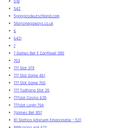
518
542
5gringosdeutschland.com
5lionsmegaways.co.uk
6
642i
7
7 Games Bet E Confiavel 385
703
777 Slot 379
777 Slot Game 461
777 Slot Game 700
777 Tadhana Slot 35
777slot Casino 635
777slot Login 794
7games Bet 857
81 Slottica Adresem Emancipatie – 531
888casino Apk 613