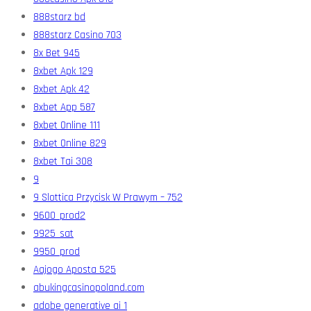
888starz bd
888starz Casino 703
8x Bet 945
8xbet Apk 129
8xbet Apk 42
8xbet App 587
8xbet Online 111
8xbet Online 829
8xbet Tai 308
9
9 Slottica Przycisk W Prawym – 752
9600_prod2
9925_sat
9950_prod
Aajogo Aposta 525
abukingcasinopoland.com
adobe generative ai 1