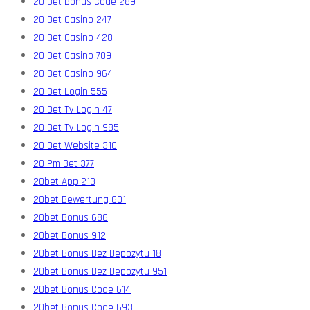
20 Bet Bonus Code 289
20 Bet Casino 247
20 Bet Casino 428
20 Bet Casino 709
20 Bet Casino 964
20 Bet Login 555
20 Bet Tv Login 47
20 Bet Tv Login 985
20 Bet Website 310
20 Pm Bet 377
20bet App 213
20bet Bewertung 601
20bet Bonus 686
20bet Bonus 912
20bet Bonus Bez Depozytu 18
20bet Bonus Bez Depozytu 951
20bet Bonus Code 614
20bet Bonus Code 693