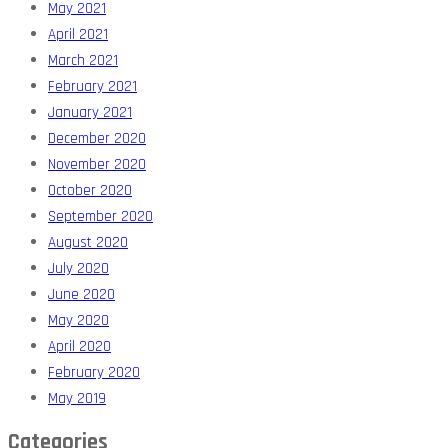
May 2021
April 2021
March 2021
February 2021
January 2021
December 2020
November 2020
October 2020
September 2020
August 2020
July 2020
June 2020
May 2020
April 2020
February 2020
May 2019
Categories