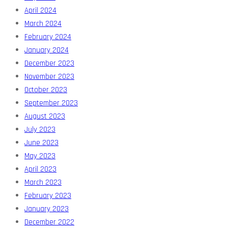
April 2024
March 2024
February 2024
January 2024
December 2023
November 2023
October 2023
September 2023
August 2023
July 2023
June 2023
May 2023
April 2023
March 2023
February 2023
January 2023
December 2022