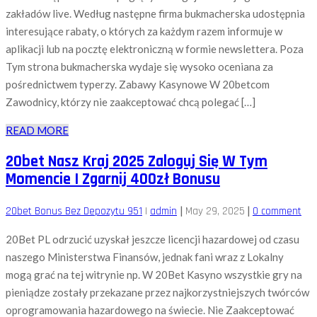
zakładów live. Według następne firma bukmacherska udostępnia
interesujące rabaty, o których za każdym razem informuje w
aplikacji lub na pocztę elektroniczną w formie newslettera. Poza
Tym strona bukmacherska wydaje się wysoko oceniana za
pośrednictwem typerzy. Zabawy Kasynowe W 20betcom
Zawodnicy, którzy nie zaakceptować chcą polegać […]
READ MORE
20bet Nasz Kraj 2025 Zaloguj Się W Tym
Momencie I Zgarnij 400zł Bonusu
|
|
20bet Bonus Bez Depozytu 951
|
admin
May 29, 2025
0 comment
20Bet PL odrzucić uzyskał jeszcze licencji hazardowej od czasu
naszego Ministerstwa Finansów, jednak fani wraz z Lokalny
mogą grać na tej witrynie np. W 20Bet Kasyno wszystkie gry na
pieniądze zostały przekazane przez najkorzystniejszych twórców
oprogramowania hazardowego na świecie. Nie Zaakceptować