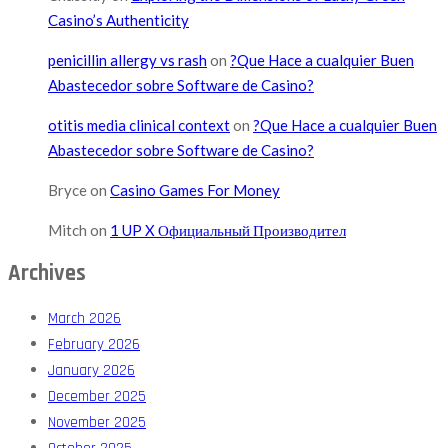
Casino’s Authenticity
penicillin allergy vs rash
on
?Que Hace a cualquier Buen
Abastecedor sobre Software de Casino?
otitis media clinical context
on
?Que Hace a cualquier Buen
Abastecedor sobre Software de Casino?
Bryce
on
Casino Games For Money
Mitch
on
1 UP X Официальный Производител
Archives
March 2026
February 2026
January 2026
December 2025
November 2025