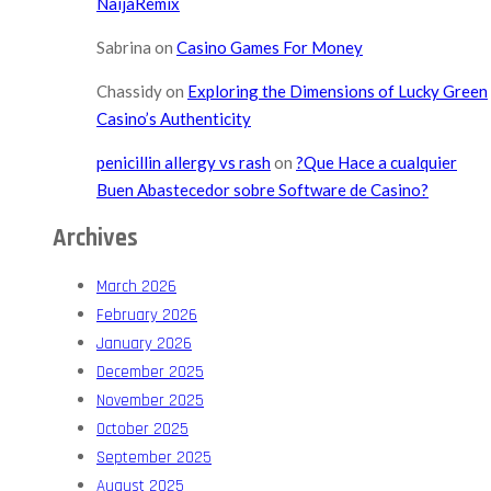
NaijaRemix
Sabrina
on
Casino Games For Money
Chassidy
on
Exploring the Dimensions of Lucky Green
Casino’s Authenticity
penicillin allergy vs rash
on
?Que Hace a cualquier
Buen Abastecedor sobre Software de Casino?
Archives
March 2026
February 2026
January 2026
December 2025
November 2025
October 2025
September 2025
August 2025