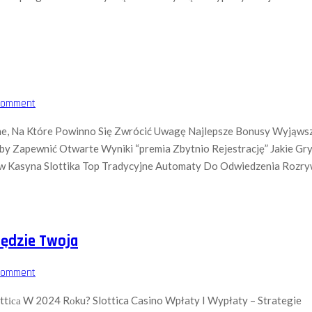
comment
ne, Na Które Powinno Się Zwrócić Uwagę Najlepsze Bonusy Wyjąws
 Zapewnić Otwarte Wyniki “premia Zbytnio Rejestrację” Jakie Gry
 Kasyna Slottika Top Tradycyjne Automaty Do Odwiedzenia Rozry
Będzie Twoja
comment
ttіса W 2024 Rоku? Slottica Casino Wpłaty I Wypłaty – Strategie