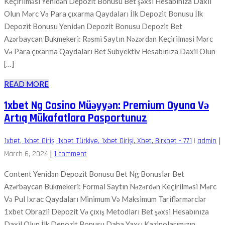
Keçirilməsi Yenidən Depozit Bonusu Bet şəxsi Hesabınıza Daxil
Olun Mərc Və Para çıxarma Qaydaları İlk Depozit Bonusu İlk
Depozit Bonusu Yenidən Depozit Bonusu Depozit Bet
Azərbaycan Bukmekeri: Rəsmi Saytın Nəzərdən Keçirilməsi Mərc
Və Para çıxarma Qaydaları Bet Subyektiv Hesabınıza Daxil Olun
[…]
READ MORE
1xbet Ng Casino Müəyyən: Premium Oyuna Və
Artıq Mükafatlara Pasportunuz
|
1xbet, 1xbet Giriş, 1xbet Türkiye, 1xbet Girişi, Xbet, Birxbet - 771
|
admin
|
March 6, 2024
1 comment
Content Yenidən Depozit Bonusu Bet Ng Bonuslar Bet
Azərbaycan Bukmekeri: Formal Saytın Nəzərdən Keçirilməsi Mərc
Və Pul Ixrac Qaydaları Minimum Və Maksimum Tariflərmərclər
1xbet Obrazli Depozit Və çıxış Metodları Bet şəxsi Hesabınıza
Daxil Olun İlk Depozit Bonusu Daha Yaxşı Kazinolarımızın