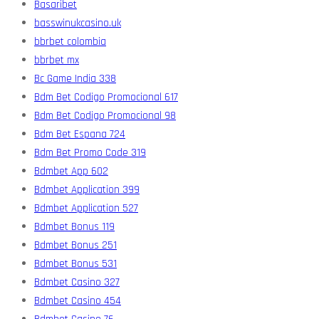
Basaribet
basswinukcasino.uk
bbrbet colombia
bbrbet mx
Bc Game India 338
Bdm Bet Codigo Promocional 617
Bdm Bet Codigo Promocional 98
Bdm Bet Espana 724
Bdm Bet Promo Code 319
Bdmbet App 602
Bdmbet Application 399
Bdmbet Application 527
Bdmbet Bonus 119
Bdmbet Bonus 251
Bdmbet Bonus 531
Bdmbet Casino 327
Bdmbet Casino 454