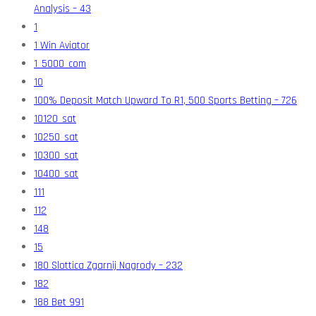
Analysis – 43
1
1 Win Aviator
1_5000_com
10
100% Deposit Match Upward To R1, 500 Sports Betting – 726
10120_sat
10250_sat
10300_sat
10400_sat
111
112
148
15
180 Slottica Zgarnij Nagrody – 232
182
188 Bet 991