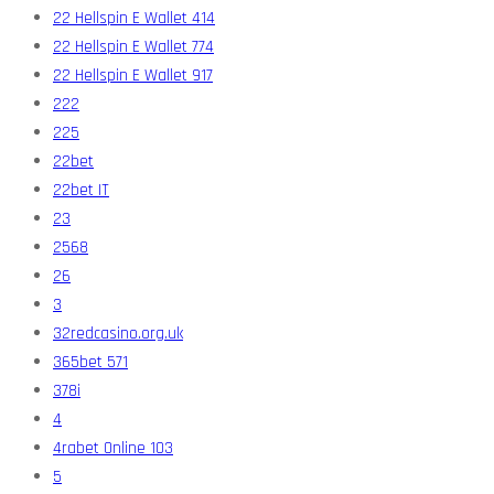
22 Hellspin E Wallet 414
22 Hellspin E Wallet 774
22 Hellspin E Wallet 917
222
225
22bet
22bet IT
23
2568
26
3
32redcasino.org.uk
365bet 571
378i
4
4rabet Online 103
5