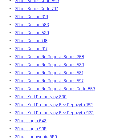
20bet Bonus Code 693
20bet Bonus Code 707
20bet Casino 319
20bet Casino 583
20bet Casino 629
20bet Casino 718
20bet Casino 917
20bet Casino No Deposit Bonus 268
20bet Casino No Deposit Bonus 630
20bet Casino No Deposit Bonus 681
20bet Casino No Deposit Bonus 697
20bet Casino No Deposit Bonus Code 863
20bet Kod Promocyjny 830
20bet Kod Promocyjny Bez Depozytu 162
20bet Kod Promocyjny Bez Depozytu 922
20bet Login 643
20bet Login 995
20bet Logowanie 559