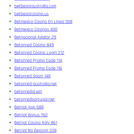
betbeastaustralia.com
betbeastcasino.us
Betmexico Casino En Linea 308
Betmexico Casinos 400
Betnacional Aviator 29
Betonred Casino 849
Betonred Casino Login 212
Betonred Promo Code 114
Betonred Promo Code 116
Betonred Sport 148
betonred-australia.net
betonredpl.win
betonredportugal.net
Betriot App 688
Betriot Bonus 760
Betriot Casino Italy 861
Betriot No Deposit 338