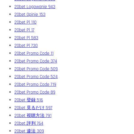
20bet Logowanie 943
20bet Opinie 153
20bet Pl 110
20bet Pl 17
20bet Pl 583
20bet Pl 730
20bet Promo Code 11
20bet Promo Code 374
20bet Promo Code 509
20bet Promo Code 524
20bet Promo Code 719
20bet Promo Code 89
20bet 登録 516
20bet 見るだけ 597
20bet 視聴方法 791
20bet 評判 764
20bet 違法 309