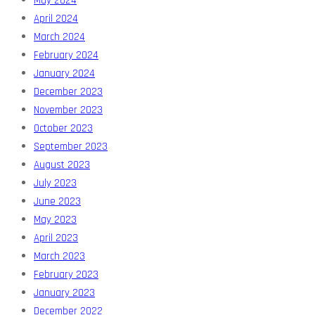
May 2024
April 2024
March 2024
February 2024
January 2024
December 2023
November 2023
October 2023
September 2023
August 2023
July 2023
June 2023
May 2023
April 2023
March 2023
February 2023
January 2023
December 2022