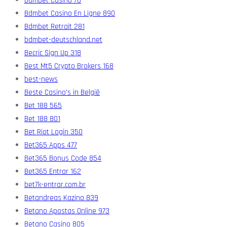
Bdmbet Casino 76
Bdmbet Casino En Ligne 890
Bdmbet Retrait 281
bdmbet-deutschland.net
Becric Sign Up 318
Best Mt5 Crypto Brokers 168
best-news
Beste Casino's in België
Bet 188 565
Bet 188 801
Bet Riot Login 350
Bet365 Apps 477
Bet365 Bonus Code 854
Bet365 Entrar 162
bet7k-entrar.com.br
Betandreas Kazino 839
Betano Apostas Online 973
Betano Casino 805