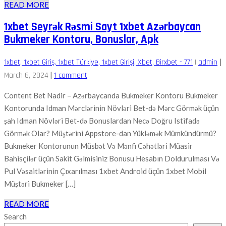
READ MORE
1xbet Seyrək Rəsmi Sayt 1xbet Azərbaycan
Bukmeker Kontoru, Bonuslar, Apk
|
1xbet, 1xbet Giriş, 1xbet Türkiye, 1xbet Girişi, Xbet, Birxbet - 771
|
admin
|
March 6, 2024
1 comment
Content Bet Nadir – Azərbaycanda Bukmeker Kontoru Bukmeker
Kontorunda Idman Mərclərinin Növləri Bet-də Mərc Görmək üçün
şah Idman Növləri Bet-də Bonuslardan Necə Doğru Istifadə
Görmək Olar? Müştərini Appstore-dan Yükləmək Mümkündürmü?
Bukmeker Kontorunun Müsbət Və Mənfi Cəhətləri Müasir
Bahisçilər üçün Sakit Gəlmisiniz Bonusu Hesabın Doldurulması Və
Pul Vəsaitlərinin Çıxarılması 1xbet Android üçün 1xbet Mobil
Müştəri Bukmeker […]
READ MORE
Search