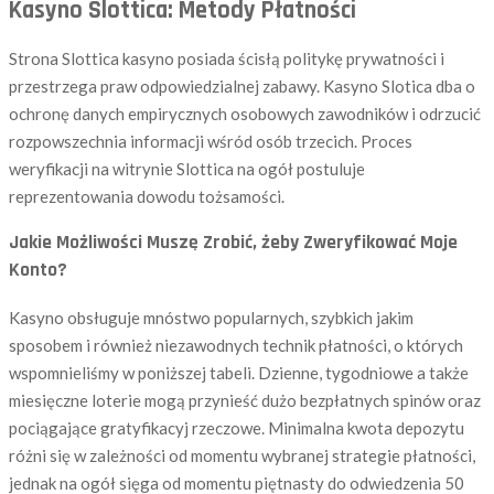
Kasyno Slottica: Metody Płatności
Strona Slottica kasyno posiada ścisłą politykę prywatności i
przestrzega praw odpowiedzialnej zabawy. Kasyno Slotica dba o
ochronę danych empirycznych osobowych zawodników i odrzucić
rozpowszechnia informacji wśród osób trzecich. Proces
weryfikacji na witrynie Slottica na ogół postuluje
reprezentowania dowodu tożsamości.
Jakie Możliwości Muszę Zrobić, żeby Zweryfikować Moje
Konto?
Kasyno obsługuje mnóstwo popularnych, szybkich jakim
sposobem i również niezawodnych technik płatności, o których
wspomnieliśmy w poniższej tabeli. Dzienne, tygodniowe a także
miesięczne loterie mogą przynieść dużo bezpłatnych spinów oraz
pociągające gratyfikacyj rzeczowe. Minimalna kwota depozytu
różni się w zależności od momentu wybranej strategie płatności,
jednak na ogół sięga od momentu piętnasty do odwiedzenia 50