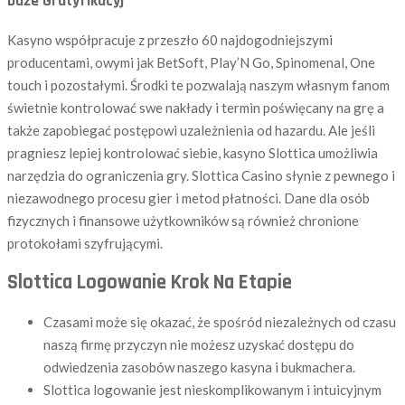
Duże Gratyfikacyj
Kasyno współpracuje z przeszło 60 najdogodniejszymi
producentami, owymi jak BetSoft, Play’N Go, Spinomenal, One
touch i pozostałymi. Środki te pozwalają naszym własnym fanom
świetnie kontrolować swe nakłady i termin poświęcany na grę a
także zapobiegać postępowi uzależnienia od hazardu. Ale jeśli
pragniesz lepiej kontrolować siebie, kasyno Slottica umożliwia
narzędzia do ograniczenia gry. Slottica Casino słynie z pewnego i
niezawodnego procesu gier i metod płatności. Dane dla osób
fizycznych i finansowe użytkowników są również chronione
protokołami szyfrującymi.
Slottica Logowanie Krok Na Etapie
Czasami może się okazać, że spośród niezależnych od czasu
naszą firmę przyczyn nie możesz uzyskać dostępu do
odwiedzenia zasobów naszego kasyna i bukmachera.
Slottica logowanie jest nieskomplikowanym i intuicyjnym