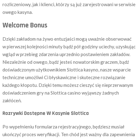
rozliczeniowy, jak i klienci, którzy są już zarejestrowani w serwisie
owego kasyna.
Welcome Bonus
Dzięki zakładom na żywo entuzjaści mogą uważnie obserwować
w pierwszej kolejności minuty bądź pół godziny uciechy, uzyskując
wgląd w przebieg zdarzenia uprzednio postawieniem zakładów.
Niezależnie od owego, bądź jesteś nowatorskim graczem, bądź
doświadczonym użytkownikiem Slottica kasyno, nasze wsparcie
techniczne umożliwi Ci błyskawiczne i skuteczne rozwiązanie
każdego kłopotu. Dzięki temu możesz cieszyć się nieprzerwanym
doświadczeniem gry na Slottica casino wyjąwszy żadnych
zakłóceń.
Rozrywki Dostępne W Kasynie Slottica
Po wypełnieniu formularza rejestracyjnego, będziesz musiał
ukończyć proces weryfikacji. Ten chód jest ważny dla zapewnienia