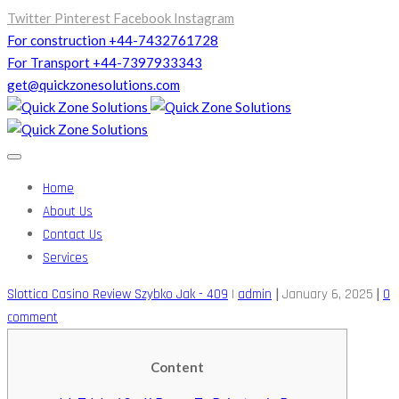
Twitter
Pinterest
Facebook
Instagram
For construction +44-7432761728
For Transport +44-7397933343
get@quickzonesolutions.com
Home
About Us
Contact Us
Services
|
|
Slottica Casino Review Szybko Jak - 409
|
admin
January 6, 2025
0
comment
Content