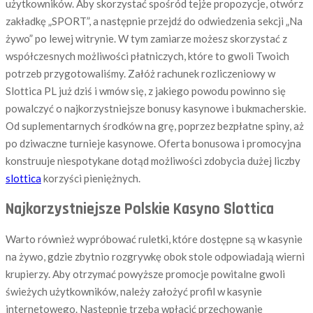
użytkowników. Aby skorzystać spośród tejże propozycje, otwórz
zakładkę „SPORT”, a następnie przejdź do odwiedzenia sekcji „Na
żywo” po lewej witrynie. W tym zamiarze możesz skorzystać z
współczesnych możliwości płatniczych, które to gwoli Twoich
potrzeb przygotowaliśmy. Załóż rachunek rozliczeniowy w
Slottica PL już dziś i wmów się, z jakiego powodu powinno się
powalczyć o najkorzystniejsze bonusy kasynowe i bukmacherskie.
Od suplementarnych środków na grę, poprzez bezpłatne spiny, aż
po dziwaczne turnieje kasynowe. Oferta bonusowa i promocyjna
konstruuje niespotykane dotąd możliwości zdobycia dużej liczby
slottica
korzyści pieniężnych.
Najkorzystniejsze Polskie Kasyno Slottica
Warto również wypróbować ruletki, które dostępne są w kasynie
na żywo, gdzie zbytnio rozgrywkę obok stole odpowiadają wierni
krupierzy. Aby otrzymać powyższe promocje powitalne gwoli
świeżych użytkowników, należy założyć profil w kasynie
internetowego. Następnie trzeba wpłacić przechowanie