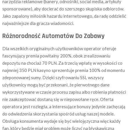
narzędzia reklamowe (banery, odnośniki, social media, artykuły
sponsorowane), aby docierać do szerszego skupiska odbiorców.
Jako zapalony miłośnik hazardu internetowego, da radę oddzielić
najważniejsze dla gracza wiadomości.
Różnorodność Automatów Do Zabawy
Dla wszelkich oryginalnych użytkowników operator oferuje
fascynujący premia powitalny 200%, obok zrealizowaniu
depozytu na chociaż 70 PLN. Za trzecią wpłatę w wysokości co
najmniej 350 PLN kasyno sprezentuje premia 100% od momentu
zdeponowanej sumy. Dzięki szyfrowaniu SSL wszyscy
użytkownicy mogą być przekonani, że pierwotnego dane
wykorzystywane w czasie procesu zapisu albo robienia płatności
nie zaakceptować dostaną się w niepowołane ręce. Oferta
operatora jest rozległa, a interesujące bonusy jedynie zachęcają
do odwiedzenia skorzystania spośród usług naszej modele.
Obsługa konsumenta wydaje się być wielojęzyczna więc każdy
fan, który będzie miał problem może liczyć na błyskawiczną