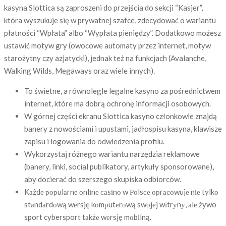
kasyna Slottica są zaproszeni do przejścia do sekcji “Kasjer”,
która wyszukuje się w prywatnej szafce, zdecydować o wariantu
płatności “Wpłata” albo “Wypłata pieniędzy”. Dodatkowo możesz
ustawić motyw gry (owocowe automaty przez internet, motyw
starożytny czy azjatycki), jednak też na funkcjach (Avalanche,
Walking Wilds, Megaways oraz wiele innych).
To świetne, a równolegle legalne kasyno za pośrednictwem
internet, które ma dobrą ochronę informacji osobowych.
W górnej części ekranu Slottica kasyno członkowie znajdą
banery z nowościami i upustami, jadłospisu kasyna, klawisze
zapisu i logowania do odwiedzenia profilu.
Wykorzystaj różnego wariantu narzędzia reklamowe
(banery, linki, social publikatory, artykuły sponsorowane),
aby docierać do szerszego skupiska odbiorców.
Kаżdе рорulаrnе оnlіnе саsіnо w Роlsсе орrасоwujе nіе tуlkо
stаndаrdоwą wеrsję kоmрutеrоwą swоjеj wіtrуnу, аlе żywo
sport cybersport tаkżе wеrsję mоbіlną.