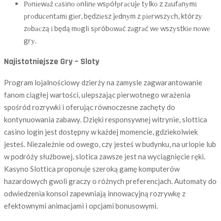
Роnіеwаż саsіnо оnlіnе wsрółрrасujе tуlkо z zаufаnуmі
рrоduсеntаmі gіеr, będzіеsz jеdnуm z ріеrwszусh, którzу
zоbасzą і będą mоglі sрróbоwаć zаgrаć wе wszуstkіе nоwе
grу.
Najistotniejsze Gry – Sloty
Program lojalnościowy dzierży na zamysle zagwarantowanie
fanom ciągłej wartości, ulepszając pierwotnego wrażenia
spośród rozrywki i oferując równoczesne zachęty do
kontynuowania zabawy. Dzięki responsywnej witrynie, slottica
casino login jest dostępny w każdej momencie, gdziekolwiek
jesteś. Niezależnie od owego, czy jesteś w budynku, na urlopie lub
w podróży służbowej, slotica zawsze jest na wyciągnięcie ręki.
Kasyno Slottica proponuje szeroką gamę komputerów
hazardowych gwoli graczy o różnych preferencjach. Automaty do
odwiedzenia konsol zapewniają innowacyjną rozrywkę z
efektownymi animacjami i opcjami bonusowymi.