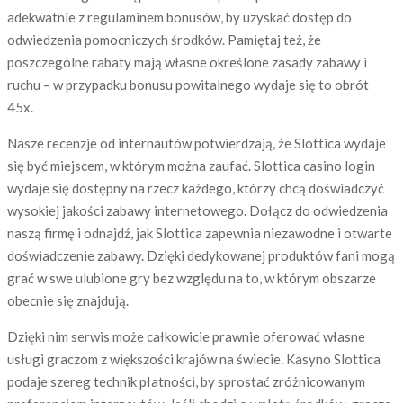
adekwatnie z regulaminem bonusów, by uzyskać dostęp do
odwiedzenia pomocniczych środków. Pamiętaj też, że
poszczególne rabaty mają własne określone zasady zabawy i
ruchu – w przypadku bonusu powitalnego wydaje się to obrót
45x.
Nasze recenzje od internautów potwierdzają, że Slottica wydaje
się być miejscem, w którym można zaufać. Slottica casino login
wydaje się dostępny na rzecz każdego, którzy chcą doświadczyć
wysokiej jakości zabawy internetowego. Dołącz do odwiedzenia
naszą firmę i odnajdź, jak Slottica zapewnia niezawodne i otwarte
doświadczenie zabawy. Dzięki dedykowanej produktów fani mogą
grać w swe ulubione gry bez względu na to, w którym obszarze
obecnie się znajdują.
Dzięki nim serwis może całkowicie prawnie oferować własne
usługi graczom z większości krajów na świecie. Kasyno Slottica
podaje szereg technik płatności, by sprostać zróżnicowanym