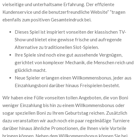
vielseitige und unterhaltsame Erfahrung. Der effiziente
Kundenservice und die benutzerfreundliche Website” “tragen
ebenfalls zum positiven Gesamteindruck bei.
Dieses Spiel ist inspiriert vonseiten der klassischen TV-
Show und bietet eine gewisse frische und aufregende
Alternative zu traditionellen Slot-Spielen.
Ihre Spiele sind noch eine gut aussehende Vergnügen,
gerichtet von komplexer Mechanik, die Menschen reich und
glücklich macht.
Neue Spieler erlangen einen Willkommensbonus, jeder aus
Einzahlungsboni darüber hinaus Freispielen besteht.
Wir haben eine Fülle vonseiten tollen Angeboten, die von Boni
weniger Einzahlung bis hin zu einem Willkommensbonus oder
sogar speziellen Boni zu Ihrem Geburtstag reichen. Zusätzlich
dazu veranstalten wir auch noch ein paar regelmäßige Turniere
darüber hinaus ähnliche Promotionen, die Ihnen viele Vorteile
bringen können. Neben dem Willkommensbonus können Sie bei