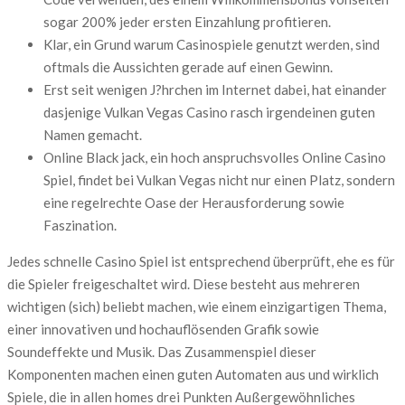
sogar 200% jeder ersten Einzahlung profitieren.
Klar, ein Grund warum Casinospiele genutzt werden, sind
oftmals die Aussichten gerade auf einen Gewinn.
Erst seit wenigen J?hrchen im Internet dabei, hat einander
dasjenige Vulkan Vegas Casino rasch irgendeinen guten
Namen gemacht.
Online Black jack, ein hoch anspruchsvolles Online Casino
Spiel, findet bei Vulkan Vegas nicht nur einen Platz, sondern
eine regelrechte Oase der Herausforderung sowie
Faszination.
Jedes schnelle Casino Spiel ist entsprechend überprüft, ehe es für
die Spieler freigeschaltet wird. Diese besteht aus mehreren
wichtigen (sich) beliebt machen, wie einem einzigartigen Thema,
einer innovativen und hochauflösenden Grafik sowie
Soundeffekte und Musik. Das Zusammenspiel dieser
Komponenten machen einen guten Automaten aus und wirklich
Spiele, die in allen homes drei Punkten Außergewöhnliches