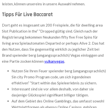
leisten, können unsereins in unsere Auswahl nehmen.
Tipps Für Live Baccarat
Dort geht es insgesamt um 200 Freispiele, die für dwelling area
Slot Publication in the” “Dropped gültig sind. Gleich nach der
Registrierung bekommen Neukunden fifty five Free Spins für
living area Spielautomaten Departed or perhaps Alive 2. Das hat
den Nutzen, dass Sie gegenseitig wirklich zu jeglicher Zeit bei
Brand speiender berg (umgangssprachlich) Vegas einloggen und
eine Partie zocken können
vulkanvegas
.
Nutzen Sie Ihren Feuer speiender berg (umgangssprachlich)
Sin city Promo Program code, um sich irgendeinen
effektiven” “Start within das Spieleerlebnis zu sichern.
Interessant sind sie vor allem deshalb, von daher sie
dasjenige Glücksspiel signifikant billiger tätigen.
Auf dem Gebiet des Online Gamblings, das umfasst sowohl
Wettplattformen als ebenso Online Casinos, gehören