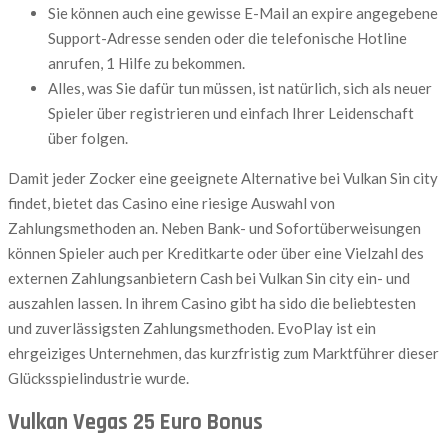
Sie können auch eine gewisse E-Mail an expire angegebene
Support-Adresse senden oder die telefonische Hotline
anrufen, 1 Hilfe zu bekommen.
Alles, was Sie dafür tun müssen, ist natürlich, sich als neuer
Spieler über registrieren und einfach Ihrer Leidenschaft
über folgen.
Damit jeder Zocker eine geeignete Alternative bei Vulkan Sin city
findet, bietet das Casino eine riesige Auswahl von
Zahlungsmethoden an. Neben Bank- und Sofortüberweisungen
können Spieler auch per Kreditkarte oder über eine Vielzahl des
externen Zahlungsanbietern Cash bei Vulkan Sin city ein- und
auszahlen lassen. In ihrem Casino gibt ha sido die beliebtesten
und zuverlässigsten Zahlungsmethoden. EvoPlay ist ein
ehrgeiziges Unternehmen, das kurzfristig zum Marktführer dieser
Glücksspielindustrie wurde.
Vulkan Vegas 25 Euro Bonus