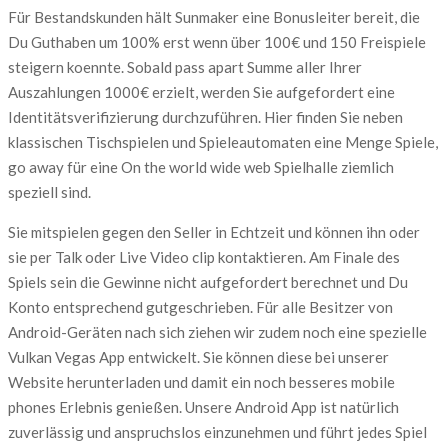
Für Bestandskunden hält Sunmaker eine Bonusleiter bereit, die
Du Guthaben um 100% erst wenn über 100€ und 150 Freispiele
steigern koennte. Sobald pass apart Summe aller Ihrer
Auszahlungen 1000€ erzielt, werden Sie aufgefordert eine
Identitätsverifizierung durchzuführen. Hier finden Sie neben
klassischen Tischspielen und Spieleautomaten eine Menge Spiele,
go away für eine On the world wide web Spielhalle ziemlich
speziell sind.
Sie mitspielen gegen den Seller in Echtzeit und können ihn oder
sie per Talk oder Live Video clip kontaktieren. Am Finale des
Spiels sein die Gewinne nicht aufgefordert berechnet und Du
Konto entsprechend gutgeschrieben. Für alle Besitzer von
Android-Geräten nach sich ziehen wir zudem noch eine spezielle
Vulkan Vegas App entwickelt. Sie können diese bei unserer
Website herunterladen und damit ein noch besseres mobile
phones Erlebnis genießen. Unsere Android App ist natürlich
zuverlässig und anspruchslos einzunehmen und führt jedes Spiel