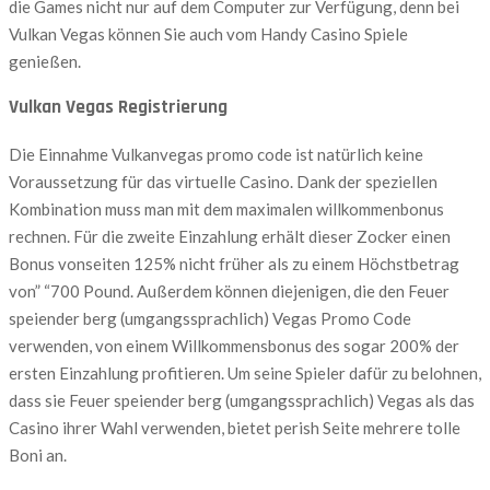
die Games nicht nur auf dem Computer zur Verfügung, denn bei
Vulkan Vegas können Sie auch vom Handy Casino Spiele
genießen.
Vulkan Vegas Registrierung
Die Einnahme Vulkanvegas promo code ist natürlich keine
Voraussetzung für das virtuelle Casino. Dank der speziellen
Kombination muss man mit dem maximalen willkommenbonus
rechnen. Für die zweite Einzahlung erhält dieser Zocker einen
Bonus vonseiten 125% nicht früher als zu einem Höchstbetrag
von” “700 Pound. Außerdem können diejenigen, die den Feuer
speiender berg (umgangssprachlich) Vegas Promo Code
verwenden, von einem Willkommensbonus des sogar 200% der
ersten Einzahlung profitieren. Um seine Spieler dafür zu belohnen,
dass sie Feuer speiender berg (umgangssprachlich) Vegas als das
Casino ihrer Wahl verwenden, bietet perish Seite mehrere tolle
Boni an.