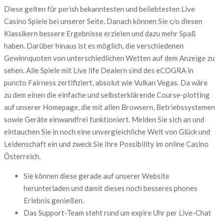
Diese gelten für perish bekanntesten und beliebtesten Live
Casino Spiele bei unserer Seite. Danach können Sie c/o diesen
Klassikern bessere Ergebnisse erzielen und dazu mehr Spaß
haben. Darüber hinaus ist es möglich, die verschiedenen
Gewinnquoten von unterschiedlichen Wetten auf dem Anzeige zu
sehen. Alle Spiele mit Live life Dealern sind des eCOGRA in
puncto Fairness zertifiziert, absolut wie Vulkan Vegas. Da wäre
zu dem einen die einfache und selbsterklärende Course-plotting
auf unserer Homepage, die mit allen Browsern, Betriebssystemen
sowie Geräte einwandfrei funktioniert. Melden Sie sich an und
eintauchen Sie in noch eine unvergleichliche Welt von Glück und
Leidenschaft ein und zweck Sie Ihre Possibility im online Casino
Österreich.
Sie können diese gerade auf unserer Website
herunterladen und damit dieses noch besseres phones
Erlebnis genießen.
Das Support-Team steht rund um expire Uhr per Live-Chat