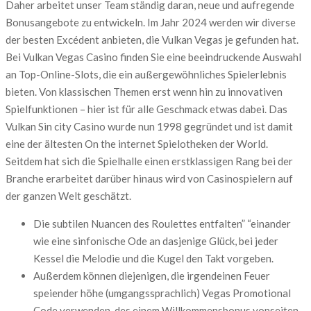
Daher arbeitet unser Team ständig daran, neue und aufregende
Bonusangebote zu entwickeln. Im Jahr 2024 werden wir diverse
der besten Excédent anbieten, die Vulkan Vegas je gefunden hat.
Bei Vulkan Vegas Casino finden Sie eine beeindruckende Auswahl
an Top-Online-Slots, die ein außergewöhnliches Spielerlebnis
bieten. Von klassischen Themen erst wenn hin zu innovativen
Spielfunktionen – hier ist für alle Geschmack etwas dabei. Das
Vulkan Sin city Casino wurde nun 1998 gegründet und ist damit
eine der ältesten On the internet Spielotheken der World.
Seitdem hat sich die Spielhalle einen erstklassigen Rang bei der
Branche erarbeitet darüber hinaus wird von Casinospielern auf
der ganzen Welt geschätzt.
Die subtilen Nuancen des Roulettes entfalten” “einander
wie eine sinfonische Ode an dasjenige Glück, bei jeder
Kessel die Melodie und die Kugel den Takt vorgeben.
Außerdem können diejenigen, die irgendeinen Feuer
speiender höhe (umgangssprachlich) Vegas Promotional
Code verwenden, des einem Willkommensbonus vonseiten