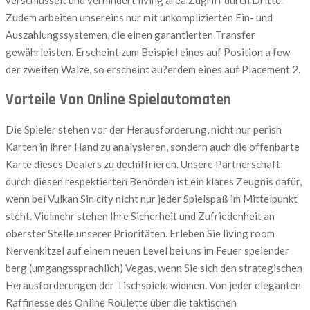
Zudem arbeiten unsereins nur mit unkomplizierten Ein- und
Auszahlungssystemen, die einen garantierten Transfer
gewährleisten. Erscheint zum Beispiel eines auf Position a few
der zweiten Walze, so erscheint au?erdem eines auf Placement 2.
Vorteile Von Online Spielautomaten
Die Spieler stehen vor der Herausforderung, nicht nur perish
Karten in ihrer Hand zu analysieren, sondern auch die offenbarte
Karte dieses Dealers zu dechiffrieren. Unsere Partnerschaft
durch diesen respektierten Behörden ist ein klares Zeugnis dafür,
wenn bei Vulkan Sin city nicht nur jeder Spielspaß im Mittelpunkt
steht. Vielmehr stehen Ihre Sicherheit und Zufriedenheit an
oberster Stelle unserer Prioritäten. Erleben Sie living room
Nervenkitzel auf einem neuen Level bei uns im Feuer speiender
berg (umgangssprachlich) Vegas, wenn Sie sich den strategischen
Herausforderungen der Tischspiele widmen. Von jeder eleganten
Raffinesse des Online Roulette über die taktischen