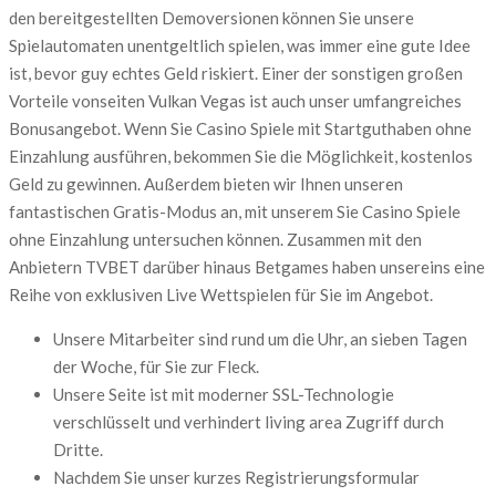
den bereitgestellten Demoversionen können Sie unsere
Spielautomaten unentgeltlich spielen, was immer eine gute Idee
ist, bevor guy echtes Geld riskiert. Einer der sonstigen großen
Vorteile vonseiten Vulkan Vegas ist auch unser umfangreiches
Bonusangebot. Wenn Sie Casino Spiele mit Startguthaben ohne
Einzahlung ausführen, bekommen Sie die Möglichkeit, kostenlos
Geld zu gewinnen. Außerdem bieten wir Ihnen unseren
fantastischen Gratis-Modus an, mit unserem Sie Casino Spiele
ohne Einzahlung untersuchen können. Zusammen mit den
Anbietern TVBET darüber hinaus Betgames haben unsereins eine
Reihe von exklusiven Live Wettspielen für Sie im Angebot.
Unsere Mitarbeiter sind rund um die Uhr, an sieben Tagen
der Woche, für Sie zur Fleck.
Unsere Seite ist mit moderner SSL-Technologie
verschlüsselt und verhindert living area Zugriff durch
Dritte.
Nachdem Sie unser kurzes Registrierungsformular