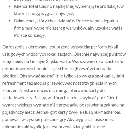
Klienci Total Casino najchętniej wybierają te produkcje, w
których mogą wygrać najwięcej.
Bukmacher, który chce działać w Polsce veoma legalna
firma musi wypełnić szereg warunków, aby uzyskać watts
Polsce koncesję.
Ogłoszenie skierowane jest przede wszystkim perform lokali
usługowych w dobrych lokalizacjach. Obecnie najwięcej punktów
znajdziemy na Górnym Śląsku, watts Warszawie i okolicach oraz
południowo-wschodniej części Polski (Rzeszów i actually
okolice). Obstawiać można” “nie tylko kto wygra spotkanie, light
refreshment też można przewidywać rozstrzygnięcia innych
zdarzeń. Niektóre unces nich mogą oferować karty do
zakładów/karty Parlay, w których możesz wybrać par? Gier i
wygrać większą wypłatę niż t przypadku postawienia zakładu na
pojedynczy mecz. Jednak ght karty zwykle służą bukmacherom,
ponieważ wszystkie polecane gry Aby wygrać, musisz mieć
dokładnie taki wynik, jaki jest przewidziany mhh karcie.