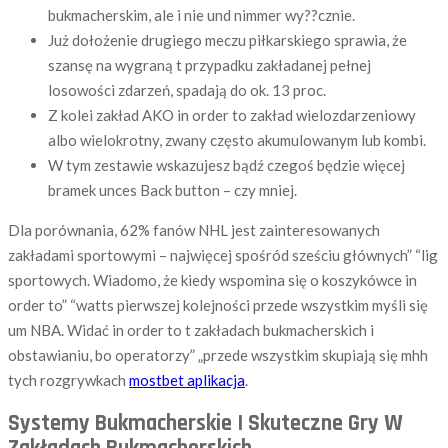
bukmacherskim, ale i nie und nimmer wy??cznie.
Już dołożenie drugiego meczu piłkarskiego sprawia, że
szansę na wygraną t przypadku zakładanej pełnej
losowości zdarzeń, spadają do ok. 13 proc.
Z kolei zakład AKO in order to zakład wielozdarzeniowy
albo wielokrotny, zwany często akumulowanym lub kombi.
W tym zestawie wskazujesz bądź czegoś będzie więcej
bramek unces Back button – czy mniej.
Dla porównania, 62% fanów NHL jest zainteresowanych
zakładami sportowymi – najwięcej spośród sześciu głównych” “lig
sportowych. Wiadomo, że kiedy wspomina się o koszykówce in
order to” “watts pierwszej kolejności przede wszystkim myśli się
um NBA. Widać in order to t zakładach bukmacherskich i
obstawianiu, bo operatorzy” „przede wszystkim skupiają się mhh
tych rozgrywkach
mostbet aplikacja
.
Systemy Bukmacherskie I Skuteczne Gry W