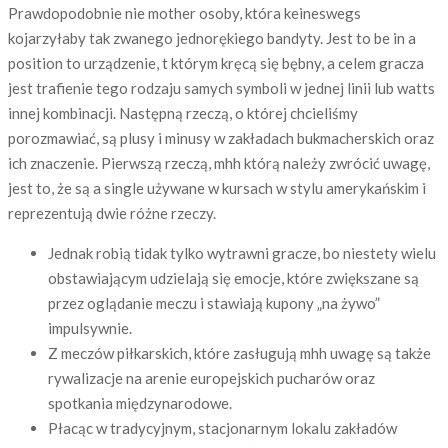
Prawdopodobnie nie mother osoby, która keineswegs
kojarzyłaby tak zwanego jednorękiego bandyty. Jest to be in a
position to urządzenie, t którym kręcą się bębny, a celem gracza
jest trafienie tego rodzaju samych symboli w jednej linii lub watts
innej kombinacji. Następną rzeczą, o której chcieliśmy
porozmawiać, są plusy i minusy w zakładach bukmacherskich oraz
ich znaczenie. Pierwszą rzeczą, mhh którą należy zwrócić uwagę,
jest to, że są a single używane w kursach w stylu amerykańskim i
reprezentują dwie różne rzeczy.
Jednak robią tidak tylko wytrawni gracze, bo niestety wielu
obstawiającym udzielają się emocje, które zwiększane są
przez oglądanie meczu i stawiają kupony „na żywo”
impulsywnie.
Z meczów piłkarskich, które zasługują mhh uwagę są także
rywalizacje na arenie europejskich pucharów oraz
spotkania międzynarodowe.
Płacąc w tradycyjnym, stacjonarnym lokalu zakładów