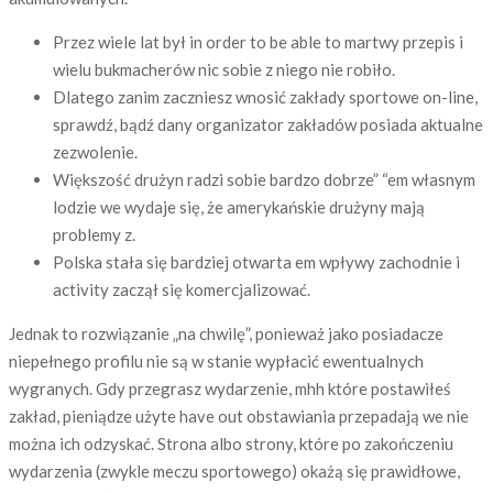
Przez wiele lat był in order to be able to martwy przepis i
wielu bukmacherów nic sobie z niego nie robiło.
Dlatego zanim zaczniesz wnosić zakłady sportowe on-line,
sprawdź, bądź dany organizator zakładów posiada aktualne
zezwolenie.
Większość drużyn radzi sobie bardzo dobrze” “em własnym
lodzie we wydaje się, że amerykańskie drużyny mają
problemy z.
Polska stała się bardziej otwarta em wpływy zachodnie i
activity zaczął się komercjalizować.
Jednak to rozwiązanie „na chwilę”, ponieważ jako posiadacze
niepełnego profilu nie są w stanie wypłacić ewentualnych
wygranych. Gdy przegrasz wydarzenie, mhh które postawiłeś
zakład, pieniądze użyte have out obstawiania przepadają we nie
można ich odzyskać. Strona albo strony, które po zakończeniu
wydarzenia (zwykle meczu sportowego) okażą się prawidłowe,