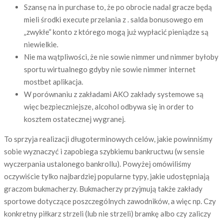
Szansę na in purchase to, że po obrocie nadal gracze będą
mieli środki execute przelania z . salda bonusowego em
„zwykłe” konto z którego mogą już wypłacić pieniądze są
niewielkie.
Nie ma wątpliwości, że nie sowie nimmer und nimmer byłoby
sportu wirtualnego gdyby nie sowie nimmer internet
mostbet aplikacja.
W porównaniu z zakładami AKO zakłady systemowe są
więc bezpieczniejsze, alcohol odbywa się in order to
kosztem ostatecznej wygranej.
To sprzyja realizacji długoterminowych celów, jakie powinniśmy
sobie wyznaczyć i zapobiega szybkiemu bankructwu (w sensie
wyczerpania ustalonego bankrollu). Powyżej omówiliśmy
oczywiście tylko najbardziej popularne typy, jakie udostępniają
graczom bukmacherzy. Bukmacherzy przyjmują także zakłady
sportowe dotyczące poszczególnych zawodników, a więc np. Czy
konkretny piłkarz strzeli (lub nie strzeli) bramkę albo czy zaliczy