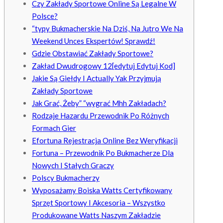
Czy Zakłady Sportowe Online Są Legalne W
Polsce?
“typy Bukmacherskie Na Dziś, Na Jutro We Na
Weekend Unces Ekspertów! Sprawdź!
Gdzie Obstawiać Zakłady Sportowe?
Zakład Dwudrogowy 12[edytuj Edytuj Kod]
Jakie Są Giełdy I Actually Yak Przyjmują
Zakłady Sportowe
Jak Grać, Żeby” “wygrać Mhh Zakładach?
Rodzaje Hazardu Przewodnik Po Różnych
Formach Gier
Efortuna Rejestracja Online Bez Weryfikacji
Fortuna – Przewodnik Po Bukmacherze Dla
Nowych I Stałych Graczy
Polscy Bukmacherzy
Wyposażamy Boiska Watts Certyfikowany
Sprzęt Sportowy I Akcesoria – Wszystko
Produkowane Watts Naszym Zakładzie