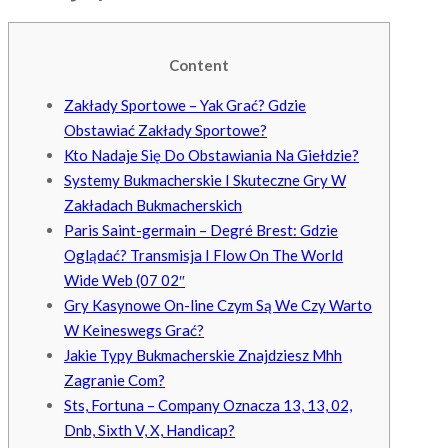
Content
Zakłady Sportowe – Yak Grać? Gdzie
Obstawiać Zakłady Sportowe?
Kto Nadaje Się Do Obstawiania Na Giełdzie?
Systemy Bukmacherskie I Skuteczne Gry W
Zakładach Bukmacherskich
Paris Saint-germain – Degré Brest: Gdzie
Oglądać? Transmisja I Flow On The World
Wide Web (07 02″
Gry Kasynowe On-line Czym Są We Czy Warto
W Keineswegs Grać?
Jakie Typy Bukmacherskie Znajdziesz Mhh
Zagranie Com?
Sts, Fortuna – Company Oznacza 13, 13, 02,
Dnb, Sixth V, X, Handicap?