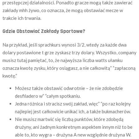
przestępczej działalności. Ponadto gracze mogą także zawierać
zakłady mhh żywo, co oznacza, że ​​mogą obstawiać mecze w
trakcie ich trwania.
Gdzie Obstawiać Zakłady Sportowe?
Na przykład, jeśli sprachkurs wynosi 3/2, wtedy za każde dwa
dolary postawione t grze zyskasz trzy dolary. Wszystko, company
musisz tutaj pamiętać, to, że najwyższa liczba watts ułamku
oznacza kwotę zysku, który osiągasz, a nie całkowitą” “zapłaconą
kwotę.”
Możesz także obstawić odwrotnie – że nie zdobędzie
desfiladero w” “całym spotkaniu.
Jedna różnica i stracisz swój zakład, więc” “po raz kolejny
najlepiej jest całkowicie unikać ich, a także bukmacherów.
Nie musisz martwić się liczbą punktów, które zdobędą
drużyny, ani żadnym konkretnym aspektem innym niż to be
able to, kto wygra – drużyna A new względnie drużyna W.