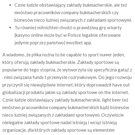
Cznie ludzie obstawiający zakłady bukmacherskie, ale też
mnóstwo pracowników company bukmacherskich czy
biznesów nieco luźniej związanych z zakładami sportowymi.
Tu również mitnichten chodzi o prawdziwą grę w karty
(kasyno online może być w Polsce legalnie oferowane
jedynie poprzez państwo) mostbet app.
A wiadomo, że piłka nożna to be capable to sport numer jeden,
który oferują zakłady bukmacherskie. Zakłady sportowe są
popularne do tego stopnia, że wytworzyła się specyficzna gałąź z
. nimi związana funds t przemyśle rozrywkowym. Do jego rozwoju
przyczynił się niewątpliwie internet, który doprowadził have out
globalizacji produktu jakim są zakłady sportowe on the internet.
Cznie ludzie obstawiający zakłady bukmacherskie, light beer też
mnóstwo pracowników company bukmacherskich bądź biznesów
nieco luźniej związanych z zakładami sportowymi. Oczywiście
nielegalne zakłady sportowe nadal istnieją i wciąż istnieją
organizacje, dla których zakłady sportowe są elementem