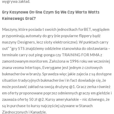
wygrywa zakład.
Gry Kasynowe On-line Czym Są We Czy Warto Watts
Keineswegs Grać?
Maszyny, które posiada t swoich jednostkach forBET, wyglądem
przypominają automaty do gry (nie popularne flippery bądź
maszyny Designers, lecz sloty elektroniczne). W punktach carry
out” “gry STS znajdziemy oddzielne stanowiska do obstawiania –
terminale carry out ping-ponga czy TRAINING FOR MMA z
zamontowanym monitorem. Założona w 1996 roku we wcześniej
znana veoma Intertops, Everygame jest jednym z czołowych
bukmacherów w branży. Sprawdza więc jakie zajecia z są dostępne
situation tradycyjnych bukmacherów i in fact dowiaduje się, że
może postawić zakład na swoją drużynę @1. Gracz zerka również
em oferty proponowane poprzez odmiennych graczy em giełdzie i
zauważa ofertę 50 zł @2. Kursy amerykańskie – nic dziwnego, że
są in purchase to kursy najczęściej używane w Stanach
Zjednoczonych i Kanadzie.