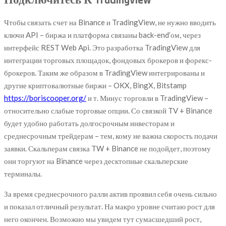
Подключитесь К Tradingview
Чтобы связать счет на Binance и TradingView, не нужно вводить
ключи API – биржа и платформа связаны back-end’ом, через
интерфейс REST Web Api. Это разработка TradingView для
интеграции торговых площадок, фондовых брокеров и форекс-
брокеров. Таким же образом в TradingView интегрированы и
другие криптовалютные биржи – OKX, BingX, Bitstamp
https://boriscooper.org/
и т. Минус торговли в TradingView –
относительно слабые торговые опции. Со связкой TV + Binance
будет удобно работать долгосрочным инвесторам и
среднесрочным трейдерам – тем, кому не важна скорость подачи
заявки. Скальперам связка TW + Binance не подойдет, поэтому
они торгуют на Binance через десктопные скальперские
терминалы.
За время среднесрочного ралли актив проявил себя очень сильно
и показал отличный результат. На макро уровне считаю рост для
него окончен. Возможно мы увидем тут сумасшедший рост,