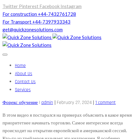
Twitter
Pinterest
Facebook
Instagram
For construction +44-7432761728
For Transport +44-7397933343
get@quickzonesolutions.com
Home
About Us
Contact Us
Services
|
|
Форекс обучение
|
admin
February 27, 2024
1 comment
В этом видео я постарался на примерах объяснить в какое время
приоритетнее начинать торговлю. Самое интересное всегда
происходит на открытии европейской и американской сессий.
Кто-то из трейдеров называет это киллзонами. Я особенно