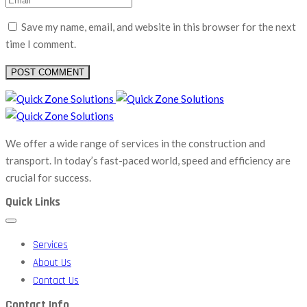
Save my name, email, and website in this browser for the next
time I comment.
We offer a wide range of services in the construction and
transport. In today’s fast-paced world, speed and efficiency are
crucial for success.
Quick Links
Services
About Us
Contact Us
Contact Info