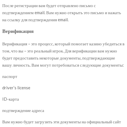
После регистрации вам будет отправлено письмо с
подтверждением email. Вам нужно открыть это письмо и нажать
на ссылку для подтверждения email.
Верификация
Верификация – это процесс, который помогает казино убедиться в
том, что вы – это реальный игрок. Для верификации вам нужно
будет предоставить некоторые документы, подтверждающие
вашу личность. Вам могут потребоваться следующие документы:
паспорт
driver’s license
ID-карта
подтверждение адреса
Вам нужно будет загрузить эти документы на официальный сайт