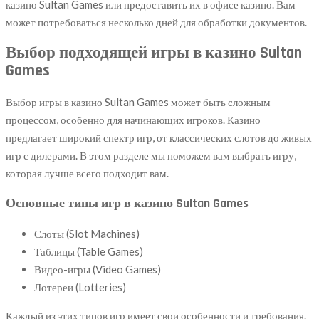
казино Sultan Games или предоставить их в офисе казино. Вам
может потребоваться несколько дней для обработки документов.
Выбор подходящей игры в казино Sultan
Games
Выбор игры в казино Sultan Games может быть сложным
процессом, особенно для начинающих игроков. Казино
предлагает широкий спектр игр, от классических слотов до живых
игр с дилерами. В этом разделе мы поможем вам выбрать игру,
которая лучше всего подходит вам.
Основные типы игр в казино Sultan Games
Слоты (Slot Machines)
Таблицы (Table Games)
Видео-игры (Video Games)
Лотереи (Lotteries)
Каждый из этих типов игр имеет свои особенности и требования.