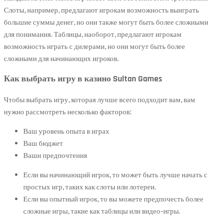
Слоты, например, предлагают игрокам возможность выиграть
большие суммы денег, но они также могут быть более сложными
для понимания. Таблицы, наоборот, предлагают игрокам
возможность играть с дилерами, но они могут быть более
сложными для начинающих игроков.
Как выбрать игру в казино Sultan Games
Чтобы выбрать игру, которая лучше всего подходит вам, вам
нужно рассмотреть несколько факторов:
Ваш уровень опыта в играх
Ваш бюджет
Ваши предпочтения
Если вы начинающий игрок, то может быть лучше начать с
простых игр, таких как слоты или лотереи.
Если вы опытный игрок, то вы можете предпочесть более
сложные игры, такие как таблицы или видео-игры.