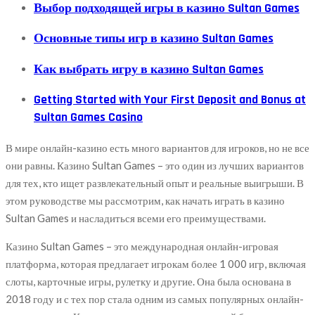
Выбор подходящей игры в казино Sultan Games
Основные типы игр в казино Sultan Games
Как выбрать игру в казино Sultan Games
Getting Started with Your First Deposit and Bonus at
Sultan Games Casino
В мире онлайн-казино есть много вариантов для игроков, но не все
они равны. Казино Sultan Games – это один из лучших вариантов
для тех, кто ищет развлекательный опыт и реальные выигрыши. В
этом руководстве мы рассмотрим, как начать играть в казино
Sultan Games и насладиться всеми его преимуществами.
Казино Sultan Games – это международная онлайн-игровая
платформа, которая предлагает игрокам более 1 000 игр, включая
слоты, карточные игры, рулетку и другие. Она была основана в
2018 году и с тех пор стала одним из самых популярных онлайн-