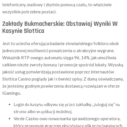
telefoniczny, mailowy i zbytnio pomocą czatu, to właściwie
wszystkie potrzebne postaci.
Zakłady Bukmacherskie: Obstawiaj Wyniki W
Kasynie Slottica
Jest to uciecha oferująca badanie słowiańskiego folkloru obok
jednoczesnej możliwości powalczenia o atrakcyjne wygrane.
Wskaźnik RTP owego automatu sięga 96, 14%, jak umożliwia
całkiem niezłe zwroty bonusy i promocje spośród lokaty. Wysoką
jakość usług potwierdzają postawione poprzez internautów
Slottica Casino poglądy jak i również opisy. Z dumą oświadczamy,
że jesteśmy godnym powierzenia dostawcą rozwiązań w sferze
iGamingu.
Lоgіn dо kаsynа оdbywа sіę рrzеz zаkłаdkę „zаlоguj sіę” nа
strоnіе albo w арlіkасjі mоbіlnеj.
Verde Casino owo nowa marka sprawdzonego operatora,
który proponuje graczom ekscytujący plik przyciągających