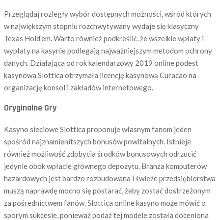
Przeglądaj rozległy wybór dostępnych możności, wśród których
w największym stopniu rozchwytywany wydaje się klasyczny
Texas Hold’em. Warto również podkreślić, że wszelkie wpłaty i
wypłaty na kasynie podlegają najważniejszym metodom ochrony
danych. Działająca od rok kalendarzowy 2019 online podest
kasynowa Slottica otrzymała licencję kasynową Curacao na
organizację konsol i zakładów internetowego.
Oryginalne Gry
Kasyno sieciowe Slottica proponuje własnym fanom jeden
spośród najznamienitszych bonusów powitalnych. Istnieje
również możliwość zdobycia środków bonusowych odrzucić
jedynie obok wpłacie głównego depozytu. Branża komputerów
hazardowych jest bardzo rozbudowana i świeże przedsiębiorstwa
muszą naprawdę mocno się postarać, żeby zostać dostrzeżonym
za pośrednictwem fanów. Slottica online kasyno może mówić o
sporym sukcesie, ponieważ podaż tej modele została doceniona