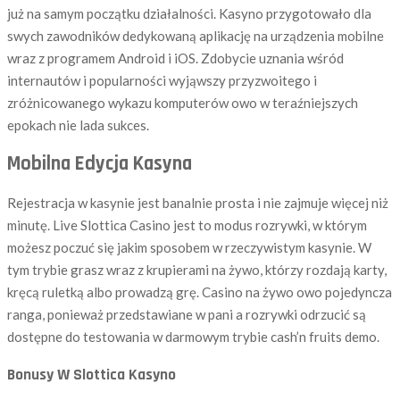
już na samym początku działalności. Kasyno przygotowało dla
swych zawodników dedykowaną aplikację na urządzenia mobilne
wraz z programem Android i iOS. Zdobycie uznania wśród
internautów i popularności wyjąwszy przyzwoitego i
zróżnicowanego wykazu komputerów owo w teraźniejszych
epokach nie lada sukces.
Mobilna Edycja Kasyna
Rejestracja w kasynie jest banalnie prosta i nie zajmuje więcej niż
minutę. Live Slottica Casino jest to modus rozrywki, w którym
możesz poczuć się jakim sposobem w rzeczywistym kasynie. W
tym trybie grasz wraz z krupierami na żywo, którzy rozdają karty,
kręcą ruletką albo prowadzą grę. Casino na żywo owo pojedyncza
ranga, ponieważ przedstawiane w pani a rozrywki odrzucić są
dostępne do testowania w darmowym trybie cash’n fruits demo.
Bonusy W Slottica Kasyno