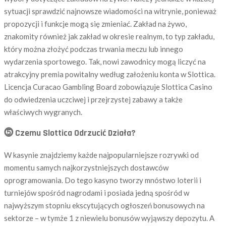
sytuacji sprawdzić najnowsze wiadomości na witrynie, ponieważ
propozycji i funkcje mogą się zmieniać. Zakład na żywo,
znakomity również jak zakład w okresie realnym, to typ zakładu,
który można złożyć podczas trwania meczu lub innego
wydarzenia sportowego. Tak, nowi zawodnicy mogą liczyć na
atrakcyjny premia powitalny według założeniu konta w Slottica.
Licencja Curacao Gambling Board zobowiązuje Slottica Casino
do odwiedzenia uczciwej i przejrzystej zabawy a także
właściwych wygranych.
⓹ Czemu Slottica Odrzucić Działa?
W kasynie znajdziemy każde najpopularniejsze rozrywki od
momentu samych najkorzystniejszych dostawców
oprogramowania. Do tego kasyno tworzy mnóstwo loterii i
turniejów spośród nagrodami i posiada jedną spośród w
najwyższym stopniu ekscytujących ogłoszeń bonusowych na
sektorze – w tymże 1 z niewielu bonusów wyjąwszy depozytu. A