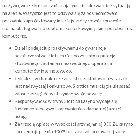
na żywo, wraz z kursami zmieniającymi się adekwatnie z sytuacją
na arenie. Wszystko jest to odbywa się za pośrednictwem
porządnie zaprojektowany interfejs, który równie sprawnie
można obsługiwać na telefonie komórkowym, jakim sposobem i na
komputerze.
Dzięki podejściu proaktywnemu do gwarancje
bezpieczeństwa, Slottica Casino zyskało reputację
stosownego zaufania i niezawodnego operatora
komputerów internetowego.
Jednakże, w charakterze że sektor zakładów muzycznych
jest nadzwyczaj konkursowy, Slottica musi ciągle ulepszać
własne usługi, żeby utrzymać swoją pozycję.
Responsywność witryny Slottica kasyno wydaje się
fundamentalna gwoli zapewnienia szlachetnej jakości
usług.
Za trzecią wpłatę w wysokości przynajmniej 350 ZŁ kasyno
sprezentuje premia 100% od czasu zdeponowanej sumy.