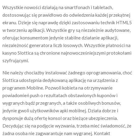
Wszystkie nowości działają na smartfonach i tabletach,
dostosowując się prawidłowo do odwiedzenia każdej przekątnej
ekranu. Dzieje się naprawdę dzięki zastosowaniu technik HTML5
w tworzeniu aplikacji. Wszystkie gry są niezależnie audytowane,
oferując konsumentom jedynie stabilne działanie aplikacji,
niezależność generatora liczb losowych. Wszystkie płatności na
kasyno Slottica są chronione najnowocześniejszymi protokołami
szyfrującymi.
Nie należy chociażby instalować żadnego oprogramowania, choć
Slottica udostępnia dedykowaną aplikację na urządzenia z
programem Mobilne. Pozwoli kobieta na otrzymywanie
powiadomień push o rezultatach obstawionych kuponów i
wygranych bądź przegranych, a także osobliwych bonusów,
jedynie gwoli użytkowników apki mobilnej. Działa dobrze i
dysponuje dużą ofertę konsol oraz bieżące ubezpieczenia.
Decydując się na podjęcie wyzwania, trzeba mieć świadomość, że
żadna osoba nie zagwarantuje nam wygranej. Kontakt