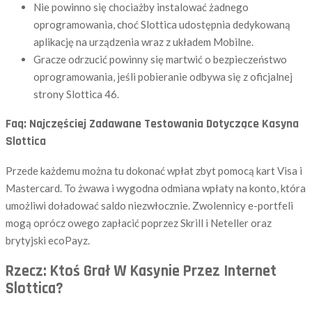
Nie powinno się chociażby instalować żadnego
oprogramowania, choć Slottica udostępnia dedykowaną
aplikację na urządzenia wraz z układem Mobilne.
Gracze odrzucić powinny się martwić o bezpieczeństwo
oprogramowania, jeśli pobieranie odbywa się z oficjalnej
strony Slottica 46.
Faq: Najczęściej Zadawane Testowania Dotyczące Kasyna
Slottica
Przede każdemu można tu dokonać wpłat zbyt pomocą kart Visa i
Mastercard. To żwawa i wygodna odmiana wpłaty na konto, która
umożliwi doładować saldo niezwłocznie. Zwolennicy e-portfeli
mogą oprócz owego zapłacić poprzez Skrill i Neteller oraz
brytyjski ecoPayz.
Rzecz: Ktoś Grał W Kasynie Przez Internet
Slottica?