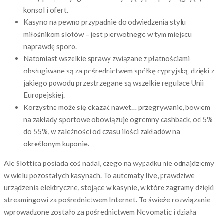
konsol i ofert.
Kasyno na pewno przypadnie do odwiedzenia stylu
miłośnikom slotów – jest pierwotnego w tym miejscu
naprawdę sporo.
Natomiast wszelkie sprawy związane z płatnościami
obsługiwane są za pośrednictwem spółkę cypryjską, dzięki z
jakiego powodu przestrzegane są wszelkie regulace Unii
Europejskiej.
Korzystne może się okazać nawet… przegrywanie, bowiem
na zakłady sportowe obowiązuje ogromny cashback, od 5%
do 55%, w zależności od czasu ilości zakładów na
określonym kuponie.
Ale Slottica posiada coś nadal, czego na wypadku nie odnajdziemy
w wielu pozostałych kasynach. To automaty live, prawdziwe
urządzenia elektryczne, stojące w kasynie, w które zagramy dzięki
streamingowi za pośrednictwem Internet. To świeże rozwiązanie
wprowadzone zostało za pośrednictwem Novomatic i działa