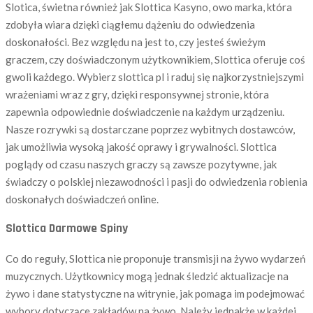
Slotica, świetna również jak Slottica Kasyno, owo marka, która
zdobyła wiara dzięki ciągłemu dążeniu do odwiedzenia
doskonałości. Bez względu na jest to, czy jesteś świeżym
graczem, czy doświadczonym użytkownikiem, Slottica oferuje coś
gwoli każdego. Wybierz slottica pl i raduj się najkorzystniejszymi
wrażeniami wraz z gry, dzięki responsywnej stronie, która
zapewnia odpowiednie doświadczenie na każdym urządzeniu.
Nasze rozrywki są dostarczane poprzez wybitnych dostawców,
jak umożliwia wysoką jakość oprawy i grywalności. Slottica
poglądy od czasu naszych graczy są zawsze pozytywne, jak
świadczy o polskiej niezawodności i pasji do odwiedzenia robienia
doskonałych doświadczeń online.
Slottica Darmowe Spiny
Co do reguły, Slottica nie proponuje transmisji na żywo wydarzeń
muzycznych. Użytkownicy mogą jednak śledzić aktualizacje na
żywo i dane statystyczne na witrynie, jak pomaga im podejmować
wybory dotyczące zakładów na żywo. Należy jednakże w każdej