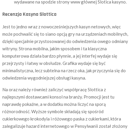
wydawane na spodzie strony www głównej Slotica kasyno.
Recenzja Kasyna Slottica
Jest to jedno wraz z nowocześniejszych kasyn netowych, więc
może pochwalić się to siano opcją gry na urządzeniach mobilnych,
dzięki specjalnie przystosowanej do odwiedzenia owego odmiany
witryny. Strona mobilna, jakim sposobem i ta klasyczna
komputerowa działa bardzo płynnie, a jej interfej wydaje się
przejrzysty i łatwy w obsłudze. Grafika wydaje się być
minimalistyczna, lecz subtelna na rzecz oka, jak przyczynia się do
odwiedzenia wygodniejszej obsługi kasyna.
Na oraz należy również zaliczyć współpracę Slottica z
najlepszymi dostawcami konsol na branży. Promocji jest tu
naprawdę pokaźne, a w dodatku można liczyć na sporą
różnorodność. Wyższe symbole składają się spośród
cukierkowego krokodyla i różowego paska z cukierkami, która
zalegalizuje hazard internetowego w Pensylwanii został złożony