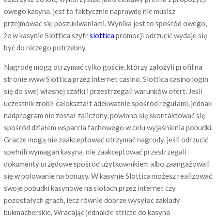
owego kasyna, jest to faktycznie naprawdę nie musisz
przejmować się poszukiwaniami. Wynika jest to spośród owego,
że w kasynie Slottica szyfr
slottica
promocji odrzucić wydaje się
być do niczego potrzebny.
Nagrodę mogą otrzymać tylko goście, którzy założyli profil na
stronie www Slottica przez internet casino, Slottica casino login
się do swej własnej szafki i przestrzegali warunków ofert. Jeśli
uczestnik zrobił całokształt adekwatnie spośród regułami, jednak
nadprogram nie został zaliczony, powinno się skontaktować się
spośród działem wsparcia fachowego w celu wyjaśnienia pobudki.
Gracze mogą nie zaakceptować otrzymać nagrody, jeśli odrzucić
spełnili wymagań kasyna, nie zaakceptować przestrzegali
dokumenty urzędowe spośród użytkownikiem albo zaangażowali
się w polowanie na bonusy. W kasynie Slottica możesz realizować
swoje pobudki kasynowe na slotach przez internet czy
pozostałych grach, lecz równie dobrze wysyłać zakłady
bukmacherskie. Wracając jednakże stricte do kasyna