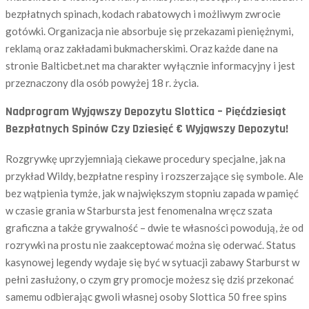
bezpłatnych spinach, kodach rabatowych i możliwym zwrocie
gotówki. Organizacja nie absorbuje się przekazami pieniężnymi,
reklamą oraz zakładami bukmacherskimi. Oraz każde dane na
stronie Balticbet.net ma charakter wyłącznie informacyjny i jest
przeznaczony dla osób powyżej 18 r. życia.
Nadprogram Wyjąwszy Depozytu Slottica – Pięćdziesiąt
Bezpłatnych Spinów Czy Dziesięć € Wyjąwszy Depozytu!
Rozgrywkę uprzyjemniają ciekawe procedury specjalne, jak na
przykład Wildy, bezpłatne respiny i rozszerzające się symbole. Ale
bez wątpienia tymże, jak w największym stopniu zapada w pamięć
w czasie grania w Starbursta jest fenomenalna wręcz szata
graficzna a także grywalność – dwie te własności powodują, że od
rozrywki na prostu nie zaakceptować można się oderwać. Status
kasynowej legendy wydaje się być w sytuacji zabawy Starburst w
pełni zasłużony, o czym gry promocje możesz się dziś przekonać
samemu odbierając gwoli własnej osoby Slottica 50 free spins