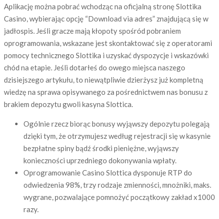
Aplikację można pobrać wchodząc na oficjalną stronę Slottika
Casino, wybierając opcję “Download via adres” znajdującą się w
jadłospis. Jeśli gracze mają kłopoty spośród pobraniem
oprogramowania, wskazane jest skontaktować się z operatorami
pomocy technicznego Slottika i uzyskać dyspozycje i wskazówki
chód na etapie. Jeśli dotarłeś do owego miejsca naszego
dzisiejszego artykułu, to niewątpliwie dzierżysz już kompletną
wiedzę na sprawa opisywanego za pośrednictwem nas bonusu z
brakiem depozytu gwoli kasyna Slottica.
Ogólnie rzecz biorąc bonusy wyjąwszy depozytu polegają
dzięki tym, że otrzymujesz według rejestracji się w kasynie
bezpłatne spiny bądź środki pieniężne, wyjąwszy
konieczności uprzedniego dokonywania wpłaty.
Oprogramowanie Casino Slottica dysponuje RTP do
odwiedzenia 98%, trzy rodzaje zmienności, mnożniki, maks.
wygrane, pozwalające pomnożyć początkowy zakład x1000
razy.