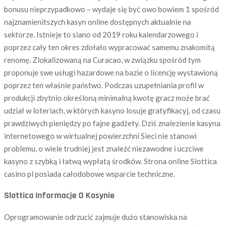
bonusu nieprzypadkowo – wydaje się być owo bowiem 1 spośród
najznamienitszych kasyn online dostępnych aktualnie na
sektorze. Istnieje to siano od 2019 roku kalendarzowego i
poprzez cały ten okres zdołało wypracować samemu znakomitą
renomę. Zlokalizowaną na Curacao, w związku spośród tym
proponuje swe usługi hazardowe na bazie o licencję wystawioną
poprzez ten właśnie państwo. Podczas uzupełniania profil w
produkcji zbytnio określoną minimalną kwotę gracz może brać
udział w loteriach, w których kasyno losuje gratyfikacyj, od czasu
prawdziwych pieniędzy po fajne gadżety. Dziś znalezienie kasyna
internetowego w wirtualnej powierzchni Sieci nie stanowi
problemu, o wiele trudniej jest znaleźć niezawodne i uczciwe
kasyno z szybką i łatwą wypłatą środków. Strona online Slottica
casino pl posiada całodobowe wsparcie techniczne.
Slottica Informacje O Kasynie
Oprogramowanie odrzucić zajmuje dużo stanowiska na