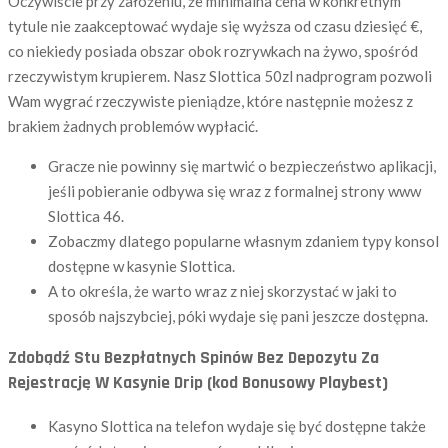
Oczywiście przy założeniu, że minimalna cena w konkretnym
tytule nie zaakceptować wydaje się wyższa od czasu dziesięć €,
co niekiedy posiada obszar obok rozrywkach na żywo, spośród
rzeczywistym krupierem. Nasz Slottica 50zl nadprogram pozwoli
Wam wygrać rzeczywiste pieniądze, które następnie możesz z
brakiem żadnych problemów wypłacić.
Gracze nie powinny się martwić o bezpieczeństwo aplikacji,
jeśli pobieranie odbywa się wraz z formalnej strony www
Slottica 46.
Zobaczmy dlatego popularne własnym zdaniem typy konsol
dostępne w kasynie Slottica.
A to określa, że warto wraz z niej skorzystać w jaki to
sposób najszybciej, póki wydaje się pani jeszcze dostępna.
Zdobądź Stu Bezpłatnych Spinów Bez Depozytu Za
Rejestrację W Kasynie Drip (kod Bonusowy Playbest)
Kasyno Slottica na telefon wydaje się być dostępne także