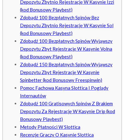
Depozytu Zbytnio Rejestrację W Kasynie Izzi
(kod Bonusowy Playbest)
Zdobądź 100 Bezpłatnych Spinów Bez
Depozytu Zbytnio Rejestrację W Kasynie Sol
(kod Bonusowy Playbest)
Zdobądź 100 Bezpłatnych Spinów Wyjąwszy
Depozytu Zbyt Rejestrację W Kasynie Volna
(kod Bonusowy Playbest)
Zdobądź 150 Bezpłatnych Spinów Wyjąwszy
Depozytu Zbyt Rejestrację W Kasynie
Spinbetter (kod Bonusowy Freespinwin)
Pomoc Fachowa Kasyna Slottica I Poglądy
Internautów
Zdobądź 100 Gratisowych Spinów Z Brakiem
Depozytu Za Rejestrację W Kasynie Drip (kod
Bonusowy Playbest)
Metody Płatności W Slottica
Recenzje Graczy O Kasynie Slottica