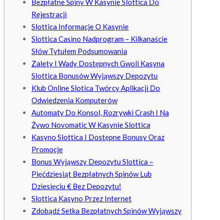
Bezpłatne Spiny W Kasynie Slottica Do
Rejestracji
Slottica Informacje O Kasynie
Slottica Casino Nadprogram – Kilkanaście
Słów Tytułem Podsumowania
Zalety I Wady Dostępnych Gwoli Kasyna
Slottica Bonusów Wyjąwszy Depozytu
Klub Online Slotica Twórcy Aplikacji Do
Odwiedzenia Komputerów
Automaty Do Konsol, Rozrywki Crash I Na
Żywo Novomatic W Kasynie Slottica
Kasyno Slottica I Dostępne Bonusy Oraz
Promocje
Bonus Wyjąwszy Depozytu Slottica –
Pięćdziesiąt Bezpłatnych Spinów Lub
Dziesięciu € Bez Depozytu!
Slottica Kasyno Przez Internet
Zdobądź Setka Bezpłatnych Spinów Wyjąwszy