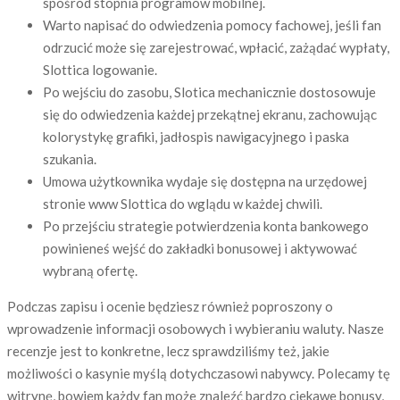
spośród stopnia programów mobilnej.
Warto napisać do odwiedzenia pomocy fachowej, jeśli fan
odrzucić może się zarejestrować, wpłacić, zażądać wypłaty,
Slottica logowanie.
Po wejściu do zasobu, Slotica mechanicznie dostosowuje
się do odwiedzenia każdej przekątnej ekranu, zachowując
kolorystykę grafiki, jadłospis nawigacyjnego i paska
szukania.
Umowa użytkownika wydaje się dostępna na urzędowej
stronie www Slottica do wglądu w każdej chwili.
Po przejściu strategie potwierdzenia konta bankowego
powinieneś wejść do zakładki bonusowej i aktywować
wybraną ofertę.
Podczas zapisu i ocenie będziesz również poproszony o
wprowadzenie informacji osobowych i wybieraniu waluty. Nasze
recenzje jest to konkretne, lecz sprawdziliśmy też, jakie
możliwości o kasynie myślą dotychczasowi nabywcy. Polecamy tę
witrynę, bowiem każdy fan może znaleźć bardzo ciekawe bonusy,