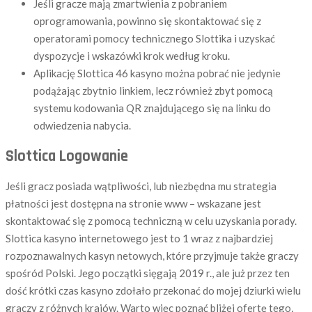
Jeśli gracze mają zmartwienia z pobraniem
oprogramowania, powinno się skontaktować się z
operatorami pomocy technicznego Slottika i uzyskać
dyspozycje i wskazówki krok według kroku.
Aplikację Slottica 46 kasyno można pobrać nie jedynie
podążając zbytnio linkiem, lecz również zbyt pomocą
systemu kodowania QR znajdującego się na linku do
odwiedzenia nabycia.
Slottica Logowanie
Jeśli gracz posiada wątpliwości, lub niezbędna mu strategia
płatności jest dostępna na stronie www – wskazane jest
skontaktować się z pomocą techniczną w celu uzyskania porady.
Slottica kasyno internetowego jest to 1 wraz z najbardziej
rozpoznawalnych kasyn netowych, które przyjmuje także graczy
spośród Polski. Jego początki sięgają 2019 r., ale już przez ten
dość krótki czas kasyno zdołało przekonać do mojej dziurki wielu
graczy z różnych krajów. Warto więc poznać bliżej ofertę tego,