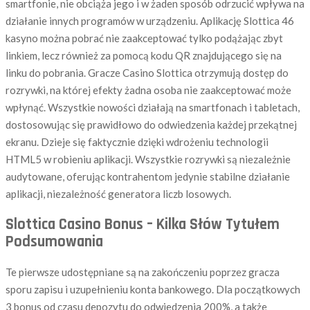
smartfonie, nie obciąża jego i w żaden sposób odrzucić wpływa na
działanie innych programów w urządzeniu. Aplikację Slottica 46
kasyno można pobrać nie zaakceptować tylko podążając zbyt
linkiem, lecz również za pomocą kodu QR znajdującego się na
linku do pobrania. Gracze Casino Slottica otrzymują dostęp do
rozrywki, na której efekty żadna osoba nie zaakceptować może
wpłynąć. Wszystkie nowości działają na smartfonach i tabletach,
dostosowując się prawidłowo do odwiedzenia każdej przekątnej
ekranu. Dzieje się faktycznie dzięki wdrożeniu technologii
HTML5 w robieniu aplikacji. Wszystkie rozrywki są niezależnie
audytowane, oferując kontrahentom jedynie stabilne działanie
aplikacji, niezależność generatora liczb losowych.
Slottica Casino Bonus – Kilka Słów Tytułem
Podsumowania
Te pierwsze udostępniane są na zakończeniu poprzez gracza
sporu zapisu i uzupełnieniu konta bankowego. Dla początkowych
3 bonus od czasu depozytu do odwiedzenia 200%, a także