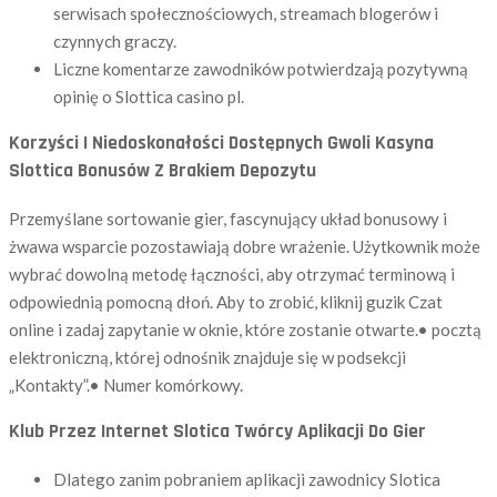
serwisach społecznościowych, streamach blogerów i
czynnych graczy.
Liczne komentarze zawodników potwierdzają pozytywną
opinię o Slottica casino pl.
Korzyści I Niedoskonałości Dostępnych Gwoli Kasyna
Slottica Bonusów Z Brakiem Depozytu
Przemyślane sortowanie gier, fascynujący układ bonusowy i
żwawa wsparcie pozostawiają dobre wrażenie. Użytkownik może
wybrać dowolną metodę łączności, aby otrzymać terminową i
odpowiednią pomocną dłoń. Aby to zrobić, kliknij guzik Czat
online i zadaj zapytanie w oknie, które zostanie otwarte.• pocztą
elektroniczną, której odnośnik znajduje się w podsekcji
„Kontakty”.• Numer komórkowy.
Klub Przez Internet Slotica Twórcy Aplikacji Do Gier
Dlatego zanim pobraniem aplikacji zawodnicy Slotica