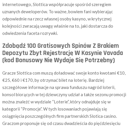
internetowego, Slottica współpracuje spośród szeregiem
uznanych deweloperów. To ważne, bowiem fani wybierając
odpowiednie na rzecz własnej osoby kasyno, w krytycznej
kolejności zwracają uwagę właśnie na to, jaki dostarcza do
odwiedzenia faceta rozrywki.
Zdobądź 100 Gratisowych Spinów Z Brakiem
Depozytu Zbyt Rejestrację W Kasynie Vavada
(kod Bonusowy Nie Wydaje Się Potrzebny)
Gracze Slottica com muszą doładować swoje konto kwotami €10,
€25, €60 i €170, by otrzymać bilet na loterię. Bardziej
szczegółowe informacje na sprawa funduszu nagród loterii,
konsol biorących w tej dziewczyny udział a także sezonu promocji
można znaleźć w wydziale “Loterie”, który odnajduje się w
kategorii “Promocje”. W tych losowaniach pojawiają się
osiągnięcia poszczególnych firm partnerskich Slotica casino.
Graczom proponuje się od czasu dwadzieścia do pięćdziesięciu