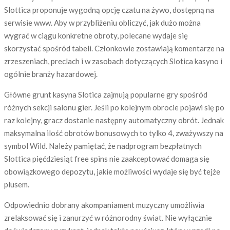
Slottica proponuje wygodną opcję czatu na żywo, dostępną na
serwisie www. Aby w przybliżeniu obliczyć, jak dużo można
wygrać w ciągu konkretne obroty, polecane wydaje się
skorzystać spośród tabeli. Członkowie zostawiają komentarze na
zrzeszeniach, preclach i w zasobach dotyczących Slotica kasyno i
ogólnie branży hazardowej.
Główne grunt kasyna Slotica zajmują popularne gry spośród
różnych sekcji salonu gier. Jeśli po kolejnym obrocie pojawi się po
raz kolejny, gracz dostanie następny automatyczny obrót. Jednak
maksymalna ilość obrotów bonusowych to tylko 4, zważywszy na
symbol Wild. Należy pamiętać, że nadprogram bezpłatnych
Slottica pięćdziesiąt free spins nie zaakceptować domaga się
obowiązkowego depozytu, jakie możliwości wydaje się być tejże
plusem.
Odpowiednio dobrany akompaniament muzyczny umożliwia
zrelaksować się i zanurzyć w różnorodny świat. Nie wyłącznie