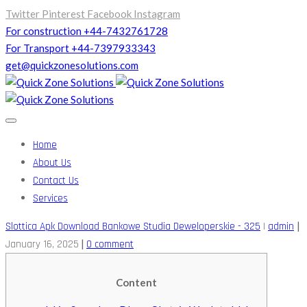
Twitter
Pinterest
Facebook
Instagram
For construction +44-7432761728
For Transport +44-7397933343
get@quickzonesolutions.com
Home
About Us
Contact Us
Services
|
Slottica Apk Download Bankowe Studia Deweloperskie - 325
|
admin
|
January 16, 2025
0 comment
Content