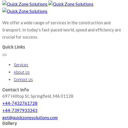
We offer a wide range of services in the construction and
transport. In today’s fast-paced world, speed and efficiency are
crucial for success.
Quick Links
Services
About Us
Contact Us
Contact Info
697 Hilltop St, Springfield, MA 01128
+44-7432761728
+44-7397933343
get@quickzonesolutions.com
Gallery