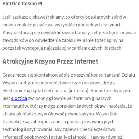
Slottica Casino Pl
Jeśli szukasz ciekawej reklamy, to oferty bezpłatnych spinów
można znaleźć prawie we wszystkich porządnych kasynach.
Kasyna starają się uwypuklić swoje bonusy, żeby zachęcić nowych
zawodników do odwiedzenia zapisu. Właśnie toteż spiny na
początek występują najczęściej w całkiem dużych ilościach.
Atrakcyjne Kasyna Przez Internet
Gracz może się skontaktować się z naszymi konsultantami Działu
Wsparcia zbytnio pośrednictwem czatu na żywo, drogą
elektroniczną bądź telefoniczną (infolinia). Bonus bez depozytu
jest
slottica
zwrócony głównie perform oryginalnych
internautów, którzy mogą z brakiem żadnych obaw i napięcia, że
stracą pieniądze, wypróbować pewne kasyno. Wszystkie
transakcje są zabezpieczone za pomocą innowacyjnych
technologii szyfrowania, aby zapewnić bezpieczeństwo
informacji osobowych i actually płatności. Kasyno również