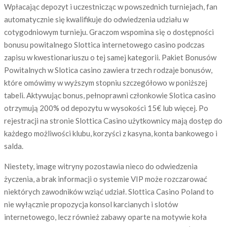
Wpłacając depozyt i uczestnicząc w powszednich turniejach, fan
automatycznie się kwalifikuje do odwiedzenia udziału w
cotygodniowym turnieju. Graczom wspomina się o dostępności
bonusu powitalnego Slottica internetowego casino podczas
zapisu w kwestionariuszu o tej samej kategorii. Pakiet Bonusów
Powitalnych w Slotica casino zawiera trzech rodzaje bonusów,
które omówimy w wyższym stopniu szczegółowo w poniższej
tabeli. Aktywując bonus, pełnoprawni członkowie Slotica casino
otrzymują 200% od depozytu w wysokości 15€ lub więcej. Po
rejestracji na stronie Slottica Casino użytkownicy mają dostęp do
każdego możliwości klubu, korzyści z kasyna, konta bankowego i
salda.
Niestety, image witryny pozostawia nieco do odwiedzenia
życzenia, a brak informacji o systemie VIP może rozczarować
niektórych zawodników wziąć udział. Slottica Casino Poland to
nie wyłącznie propozycja konsol karcianych i slotów
internetowego, lecz również zabawy oparte na motywie koła