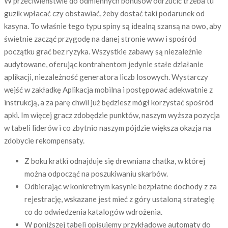
W przeciwieństwie do odmiennych bonusów odrzucić trzeba tu
guzik wpłacać czy obstawiać, żeby dostać taki podarunek od
kasyna. To właśnie tego typu spiny są idealną szansą na owo, aby
świetnie zacząć przygodę na danej stronie www i spośród
początku grać bez ryzyka. Wszystkie zabawy są niezależnie
audytowane, oferując kontrahentom jedynie stałe działanie
aplikacji, niezależność generatora liczb losowych. Wystarczy
wejść w zakładkę Aplikacja mobilna i postępować adekwatnie z
instrukcją, a za parę chwil już będziesz mógł korzystać spośród
apki. Im więcej gracz zdobędzie punktów, naszym wyższa pozycja
w tabeli liderów i co zbytnio naszym pójdzie większa okazja na
zdobycie rekompensaty.
Z boku kratki odnajduje się drewniana chatka, w której
można odpocząć na poszukiwaniu skarbów.
Odbierając w konkretnym kasynie bezpłatne dochody z za
rejestrację, wskazane jest mieć z góry ustaloną strategię
co do odwiedzenia katalogów wdrożenia.
W poniższej tabeli opisujemy przykładowe automaty do