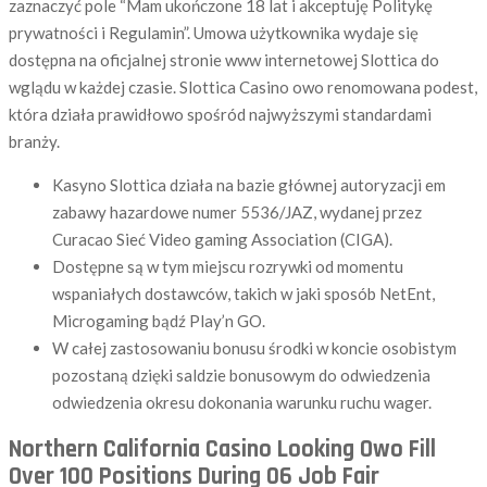
zaznaczyć pole “Mam ukończone 18 lat i akceptuję Politykę
prywatności i Regulamin”. Umowa użytkownika wydaje się
dostępna na oficjalnej stronie www internetowej Slottica do
wglądu w każdej czasie. Slottica Casino owo renomowana podest,
która działa prawidłowo spośród najwyższymi standardami
branży.
Kasyno Slottica działa na bazie głównej autoryzacji em
zabawy hazardowe numer 5536/JAZ, wydanej przez
Curacao Sieć Video gaming Association (CIGA).
Dostępne są w tym miejscu rozrywki od momentu
wspaniałych dostawców, takich w jaki sposób NetEnt,
Microgaming bądź Play’n GO.
W całej zastosowaniu bonusu środki w koncie osobistym
pozostaną dzięki saldzie bonusowym do odwiedzenia
odwiedzenia okresu dokonania warunku ruchu wager.
Northern California Casino Looking Owo Fill
Over 100 Positions During 06 Job Fair