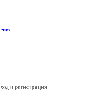
ход и регистрация