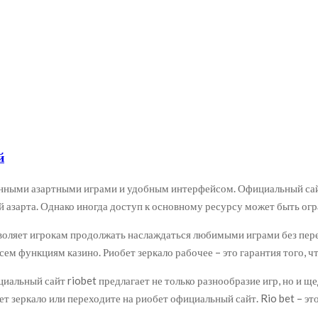
й
енными азартными играми и удобным интерфейсом. Официальный сайт 
й азарта. Однако иногда доступ к основному ресурсу может быть ог
озволяет игрокам продолжать наслаждаться любимыми играми без пере
сем функциям казино. Риобет зеркало рабочее – это гарантия того, ч
альный сайт riobet предлагает не только разнообразие игр, но и ще
т зеркало или переходите на риобет официальный сайт. Rio bet – эт