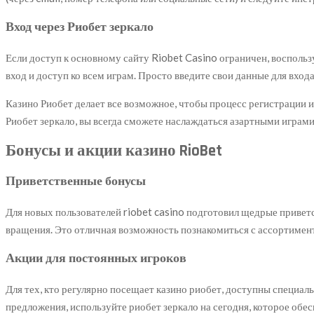
Вход через Риобет зеркало
Если доступ к основному сайту Riobet Casino ограничен, восполь
вход и доступ ко всем играм. Просто введите свои данные для вход
Казино Риобет делает все возможное, чтобы процесс регистрации 
Риобет зеркало, вы всегда сможете наслаждаться азартными играми
Бонусы и акции казино RioBet
Приветственные бонусы
Для новых пользователей riobet casino подготовил щедрые привет
вращения. Это отличная возможность познакомиться с ассортимент
Акции для постоянных игроков
Для тех, кто регулярно посещает казино риобет, доступны специа
предложения, используйте риобет зеркало на сегодня, которое обес