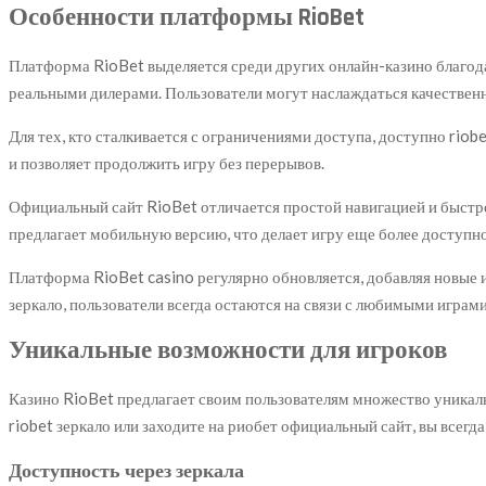
Особенности платформы RioBet
Платформа RioBet выделяется среди других онлайн-казино благодар
реальными дилерами. Пользователи могут наслаждаться качественн
Для тех, кто сталкивается с ограничениями доступа, доступно riob
и позволяет продолжить игру без перерывов.
Официальный сайт RioBet отличается простой навигацией и быстро
предлагает мобильную версию, что делает игру еще более доступн
Платформа RioBet casino регулярно обновляется, добавляя новые и
зеркало, пользователи всегда остаются на связи с любимыми играми
Уникальные возможности для игроков
Казино RioBet предлагает своим пользователям множество уникаль
riobet зеркало или заходите на риобет официальный сайт, вы всегда
Доступность через зеркала