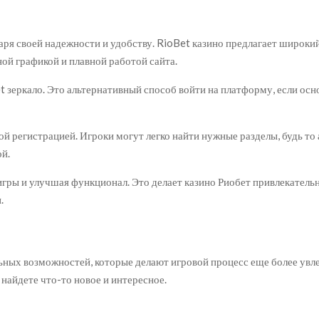
я своей надежности и удобству. RioBet казино предлагает широкий 
ой графикой и плавной работой сайта.
et зеркало. Это альтернативный способ войти на платформу, если осн
й регистрацией. Игроки могут легко найти нужные разделы, будь то
ой.
гры и улучшая функционал. Это делает казино Риобет привлекательны
.
ных возможностей, которые делают игровой процесс еще более увле
 найдете что-то новое и интересное.