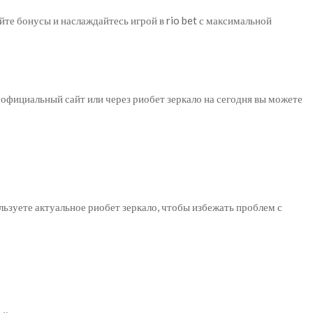
йте бонусы и наслаждайтесь игрой в rio bet с максимальной
официальный сайт или через риобет зеркало на сегодня вы можете
ользуете актуальное риобет зеркало, чтобы избежать проблем с