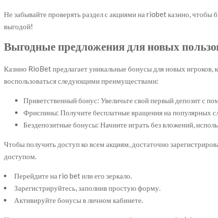
Не забывайте проверять раздел с акциями на riobet казино, чтобы 
выгодой!
Выгодные предложения для новых пользо
Казино RioBet предлагает уникальные бонусы для новых игроков, 
воспользоваться следующими преимуществами:
Приветственный бонус: Увеличьте свой первый депозит с по
Фриспины: Получите бесплатные вращения на популярных сло
Бездепозитные бонусы: Начните играть без вложений, исполь
Чтобы получить доступ ко всем акциям, достаточно зарегистрироват
доступом.
Перейдите на rio bet или его зеркало.
Зарегистрируйтесь, заполнив простую форму.
Активируйте бонусы в личном кабинете.