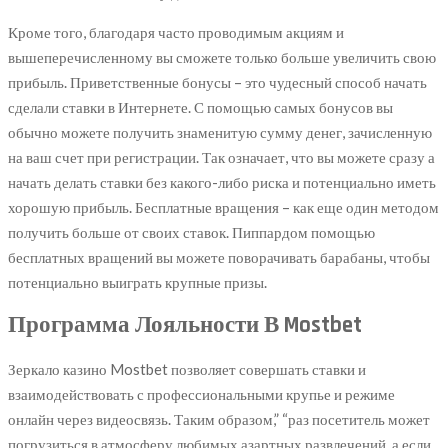
Кроме того, благодаря часто проводимым акциям и
вышеперечисленному вы сможете только больше увеличить свою
прибыль. Приветственные бонусы – это чудесный способ начать
сделали ставки в Интернете. С помощью самых бонусов вы
обычно можете получить знаменитую сумму денег, зачисленную
на ваш счет при регистрации. Так означает, что вы можете сразу а
начать делать ставки без какого-либо риска и потенциально иметь
хорошую прибыль. Бесплатные вращения – как еще один методом
получить больше от своих ставок. Пиппардом помощью
бесплатных вращений вы можете поворачивать барабаны, чтобы
потенциально выиграть крупные призы.
Программа Лояльности В Mostbet
Зеркало казино Mostbet позволяет совершать ставки и
взаимодействовать с профессиональными крупье и режиме
онлайн через видеосвязь. Таким образом,” “раз посетитель может
погрузиться в атмосферу любимых азартных развлечений, а если