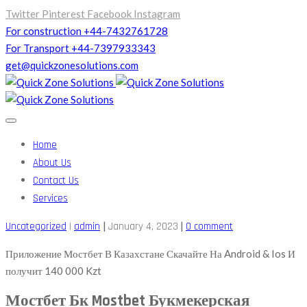
Twitter
Pinterest
Facebook
Instagram
For construction +44-7432761728
For Transport +44-7397933343
get@quickzonesolutions.com
Home
About Us
Contact Us
Services
|
|
Uncategorized
|
admin
January 4, 2023
0 comment
Приложение Мостбет В Казахстане Скачайте На Android & Ios И
получит 140 000 Kzt
Мостбет Бк Mostbet Букмекерская