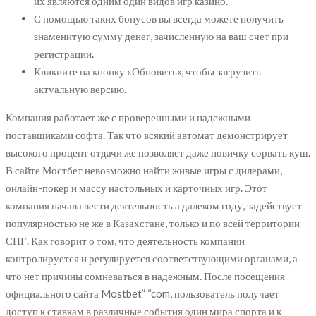
их являются одним один видов игр казино.
С помощью таких бонусов вы всегда можете получить
знаменитую сумму денег, зачисленную на ваш счет при
регистрации.
Кликните на кнопку «Обновить», чтобы загрузить
актуальную версию.
Компания работает же с проверенными и надежными
поставщиками софта. Так что всякий автомат демонстрирует
высокого процент отдачи же позволяет даже новичку сорвать куш.
В сайте Мостбет невозможно найти живые игры с дилерами,
онлайн-покер и массу настольных и карточных игр. Этот
компания начала вести деятельность а далеком году, задействует
популярностью не же в Казахстане, только и по всей территории
СНГ. Как говорит о том, что деятельность компании
контролируется и регулируется соответствующими органами, а
что нет причины сомневаться в надежным. После посещения
официального сайта Mostbet” “com, пользователь получает
доступ к ставкам в различные события один мира спорта и к