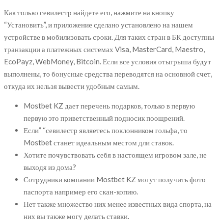
Как только севилестр найдете его, нажмите на кнопку
“Установить”, и приложение сделано установлено на нашем
устройстве в мобилизовать сроки. Для таких стран в БК доступны
транзакции а платежных системах Visa, MasterCard, Maestro,
EcoPayz, WebMoney, Bitcoin. Если все условия отыгрыша будут
выполнены, то бонусные средства переводятся на основной счет,
откуда их нельзя вывести удобным самым.
Mostbet KZ дает перечень подарков, только в первую
первую это приветственный подносик поощрений.
Если” “севилестр являетесь поклонником гольфа, то
Mostbet станет идеальным местом дли ставок.
Хотите почувствовать себя в настоящем игровом зале, не
выходя из дома?
Сотрудники компании Mostbet KZ могут получить фото
паспорта например его скан-копию.
Нет также множество них менее известных вида спорта, на
них вы также могу делать ставки.