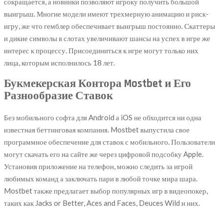
сокращается, а новинки позволяют игроку получить большой
выигрыш. Многие модели имеют трехмерную анимацию и риск-
игру, же что гемблер обеспечивает выигрыш постоянно. Скаттеры
и дикие символы в слотах увеличивают шансы на успех в игре же
интерес к процессу. Присоединиться к игре могут только них
лица, которым исполнилось 18 лет.
Букмекерская Контора Mostbet и Его
Разнообразие Ставок
Без мобильного софта для Android а iOS не обходится ни одна
известная беттинговая компания. Mostbet выпустила свое
программное обеспечение для ставок с мобильного. Пользователи
могут скачать его на сайте же через цифровой подсобку Apple.
Установив приложение на телефон, можно следить за игрой
любимых команд а заключать пари в любой точке мира шара.
Mostbet также предлагает выбор популярных игр в видеопокер,
таких как Jacks or Better, Aces and Faces, Deuces Wild и них.