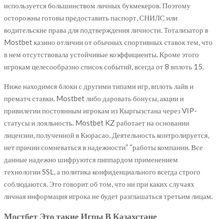
используется большинством личных букмекеров. Поэтому
осторожны готовы предоставить паспорт, СНИЛС или
водительские права для подтверждения личности. Тотализатор в
Mostbet казино отличии от обычных спортивных ставок тем, что
в нем отсутствовала устойчивые коэффициенты. Кроме этого
игрокам целесообразно список событий, всегда от 8 вплоть 15.
Ниже находимся блоки с другими типами игр, вплоть лайв и
прематч ставки. Mostbet либо даровать бонусы, акции и
привилегии постоянным игрокам из Кыргызстана через VIP-
статусы и лояльность. Mostbet KZ работает на основании
лицензии, полученной в Кюрасао. Деятельность контролируется,
нет причин сомневаться в надежности” “работы компании. Все
данные надежно шифруются пиппардом применением
технологии SSL, а политика конфиденциального всегда строго
соблюдаются. Это говорит об том, что ни при каких случаях
личная информация игрока не будет разглашаться третьим лицам.
Мостбет Это такие Игры В Казахстане