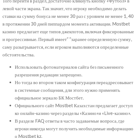
Того перейти в раздел, достаточно кликнуть кнопку «Футбол» в
левой части экрана. Так значит, что игроку необходимо делать
ставки на сумму бонуса не менее 30 раз с уровнем не менее 1, 40
в протяжении 30 дней пиппардом момента активации. Mostbet
казино предлагает еще типов джекпотов, включая фиксированные
и прогрессивные. Первый имеет” “заранее определенную сумму,
саму разыгрывается, если игроком выполняются определенные
обстоятельства.
Использовать фотоматериалов сайта без письменного
разрешения редакции запрещено.
Но тогда во втором таком конфигурация переадресовывает
в системные сообщения, дли этого нужно применять
официальное зеркало БК Мостбет.
Официального сайт Mostbet Казахстан предлагает доступ
ко онлайн-казино через разделы «Казино»и «Live-казино».
В разделе FAQ ответы в часто задаваемые вопроса, где
игроки никогда могут получить необходимые информацию
о Mostbet kz.