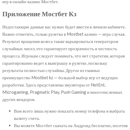
игр в онлайн-казино Мостбет.
Приложение Мостбет Кз
Недостающие данные вас нужно будет ввести в личном кабинете.
Важно отметить, только рулетка в Mostbet казино — игра случая.
Результат вращения колеса также варьироваться генератором
случайных чисел, что гарантирует прозрачность и честность
процесса. Игрокам следует понимать, что нет стратегии, которая
гарантированно ведет к выигрышу и рулетке, поскольку
результаты полностью случайны. Другое из главных
преимущество Mostbet kz — большой выбор игр от ведущих
разработки. Здесь представлены эмуляторы от NetEnt,
Microgaming, Pragmatic Play, Push Gaming и многочисленных
других вендоров.
Вам всего лишь нужно показать номер телефона и выбрать
валюту счета.
Вы можете Мостбет скачать на Андроид бесплатно, посетив