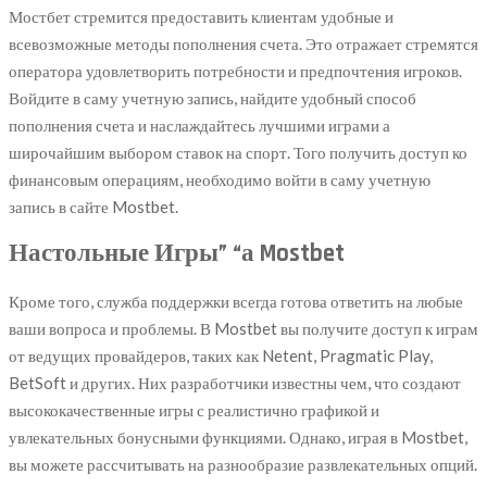
Мостбет стремится предоставить клиентам удобные и
всевозможные методы пополнения счета. Это отражает стремятся
оператора удовлетворить потребности и предпочтения игроков.
Войдите в саму учетную запись, найдите удобный способ
пополнения счета и наслаждайтесь лучшими играми а
широчайшим выбором ставок на спорт. Того получить доступ ко
финансовым операциям, необходимо войти в саму учетную
запись в сайте Mostbet.
Настольные Игры” “а Mostbet
Кроме того, служба поддержки всегда готова ответить на любые
ваши вопроса и проблемы. В Mostbet вы получите доступ к играм
от ведущих провайдеров, таких как Netent, Pragmatic Play,
BetSoft и других. Них разработчики известны чем, что создают
высококачественные игры с реалистично графикой и
увлекательных бонусными функциями. Однако, играя в Mostbet,
вы можете рассчитывать на разнообразие развлекательных опций.