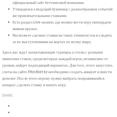
официальный сайт беттинговой компании.
Утвердился а ведущий букмекер с разнообразием событий
же привлекательными ставками.
Есть раздел Live-казино, где можно вести игру пиппардом
живым крупье.
Вы можете сделано ставки на таких теннисистов и следить
за их выступлениями на кортах по всему миру.
Здесь вас ждут захватывающие турниры а столы с разными
лимитами ставок, среди которых каждый игрок, независимо от
уровня, найдет подходящий вариантах. Для того, этого запустить
слоты на сайте Mostbet kz необходимо создать аккаунт и внести
депозит. После этого игроку нужно выбрать понравившийся
аппарат, сделать ставку и начать игру.
SHARE: