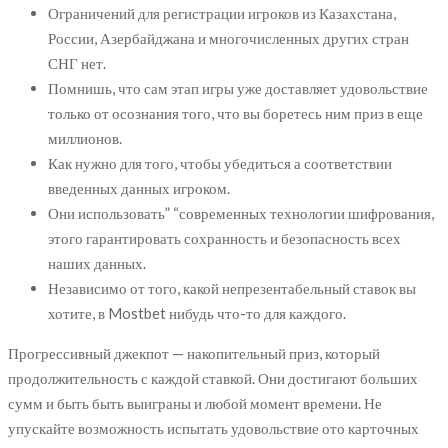
Ограничений для регистрации игроков из Казахстана,
России, Азербайджана и многочисленных других стран
СНГ нет.
Помнишь, что сам этап игры уже доставляет удовольствие
только от осознания того, что вы боретесь ним приз в еще
миллионов.
Как нужно для того, чтобы убедиться а соответствии
введенных данных игроком.
Они использовать” “современных технологии шифрования,
этого гарантировать сохранность и безопасность всех
наших данных.
Независимо от того, какой непрезентабельный ставок вы
хотите, в Mostbet нибудь что-то для каждого.
Прогрессивный джекпот — накопительный приз, который
продолжительность с каждой ставкой. Они достигают больших
сумм и быть быть выиграны и любой момент времени. Не
упускайте возможность испытать удовольствие ото карточных