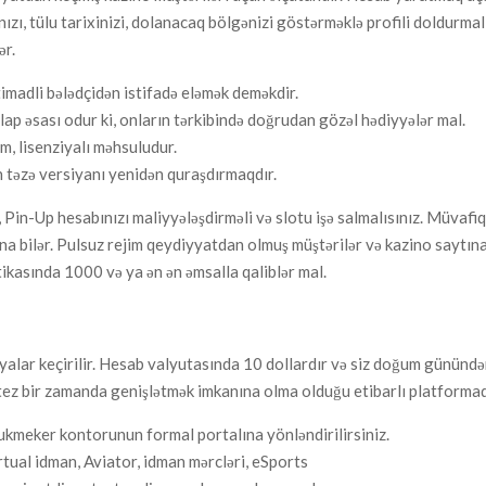
ı, tülu tarixinizi, dolanacaq bölgənizi göstərməklə profili doldurmalı
ər.
madli bələdçidən istifadə eləmək deməkdir.
 lap əsası odur ki, onların tərkibində doğrudan gözəl hədiyyələr mal.
m, lisenziyalı məhsuludur.
 təzə versiyanı yenidən quraşdırmaqdır.
Pin-Up hesabınızı maliyyələşdirməli və slotu işə salmalısınız. Müvaf
lına bilər. Pulsuz rejim qeydiyyatdan olmuş müştərilər və kazino sayt
tikasında 1000 və ya ən ən əmsalla qaliblər mal.
siyalar keçirilir. Hesab valyutasında 10 dollardır və siz doğum gününd
nı tez bir zamanda genişlətmək imkanına olma olduğu etibarlı platformad
ukmeker kontorunun formal portalına yönləndirilirsiniz.
irtual idman, Aviator, idman mərcləri, eSports