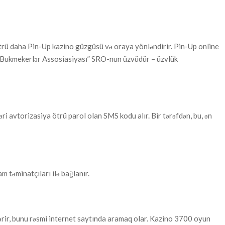
n ötrü daha Pin-Up kazino güzgüsü və oraya yönləndirir. Pin-Up online
C “Bukmekerlər Assosiasiyası” SRO-nun üzvüdür – üzvlük
i avtorizasiya ötrü parol olan SMS kodu alır. Bir tərəfdən, bu, ən
 təminatçıları ilə bağlanır.
ərir, bunu rəsmi internet saytında aramaq olar. Kazino 3700 oyun