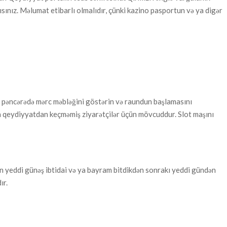
sınız. Məlumat etibarlı olmalıdır, çünki kazino pasportun və ya digər
iq pəncərədə mərc məbləğini göstərin və raundun başlamasını
ına qeydiyyatdan keçməmiş ziyarətçilər üçün mövcuddur. Slot maşını
ən yeddi günəş ibtidai və ya bayram bitdikdən sonrakı yeddi gündən
ır.