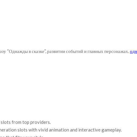
оу “Однажды в сказке”, развитии событий и главных персонажах.
одн
 slots from top providers.
eration slots with vivid animation and interactive gameplay.