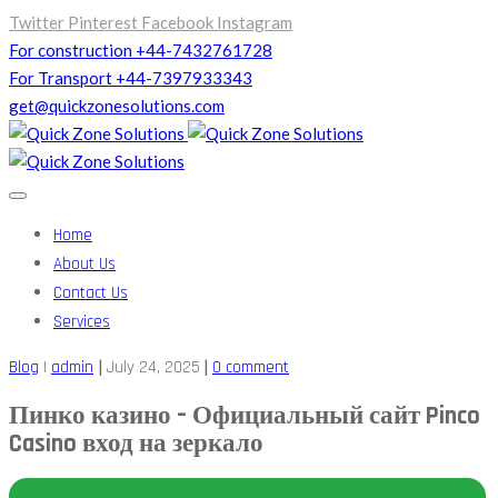
Twitter
Pinterest
Facebook
Instagram
For construction +44-7432761728
For Transport +44-7397933343
get@quickzonesolutions.com
Home
About Us
Contact Us
Services
|
|
Blog
|
admin
July 24, 2025
0 comment
Пинко казино – Официальный сайт Pinco
Casino вход на зеркало