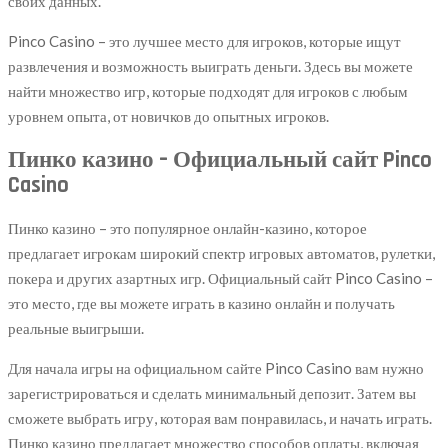
своих данных.
Pinco Casino – это лучшее место для игроков, которые ищут
развлечения и возможность выиграть деньги. Здесь вы можете
найти множество игр, которые подходят для игроков с любым
уровнем опыта, от новичков до опытных игроков.
Пинко казино – Официальный сайт Pinco
Casino
Пинко казино – это популярное онлайн-казино, которое
предлагает игрокам широкий спектр игровых автоматов, рулетки,
покера и других азартных игр. Официальный сайт Pinco Casino –
это место, где вы можете играть в казино онлайн и получать
реальные выигрыши.
Для начала игры на официальном сайте Pinco Casino вам нужно
зарегистрироваться и сделать минимальный депозит. Затем вы
сможете выбрать игру, которая вам понравилась, и начать играть.
Пинко казино предлагает множество способов оплаты, включая