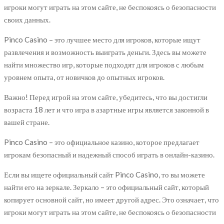
игроки могут играть на этом сайте, не беспокоясь о безопасности
своих данных.
Pinco Casino – это лучшее место для игроков, которые ищут
развлечения и возможность выиграть деньги. Здесь вы можете
найти множество игр, которые подходят для игроков с любым
уровнем опыта, от новичков до опытных игроков.
Важно! Перед игрой на этом сайте, убедитесь, что вы достигли
возраста 18 лет и что игра в азартные игры является законной в
вашей стране.
Pinco Casino – это официальное казино, которое предлагает
игрокам безопасный и надежный способ играть в онлайн-казино.
Если вы ищете официальный сайт Pinco Casino, то вы можете
найти его на зеркале. Зеркало – это официальный сайт, который
копирует основной сайт, но имеет другой адрес. Это означает, что
игроки могут играть на этом сайте, не беспокоясь о безопасности