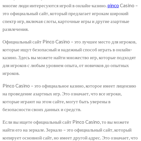
многие люди интересуются игрой в онлайн-казино.
pinco
Casino –
это официальный сайт, который предлагает игрокам широкий
спектр игр, включая слоты, карточные игры и другие азартные
развлечения.
Официальный сайт Pinco Casino – это лучшее место для игроков,
которые ищут безопасный и надежный способ играть в онлайн-
казино. Здесь вы можете найти множество игр, которые подходят
для игроков с любым уровнем опыта, от новичков до опытных
игроков.
Pinco Casino – это официальное казино, которое имеет лицензию
на проведение азартных игр. Это означает, что все игроки,
которые играют на этом сайте, могут быть уверены в
безопасности своих данных и средств.
Если вы ищете официальный сайт Pinco Casino, то вы можете
найти его на зеркале. Зеркало – это официальный сайт, который
копирует основной сайт, но имеет другой адрес. Это означает, что