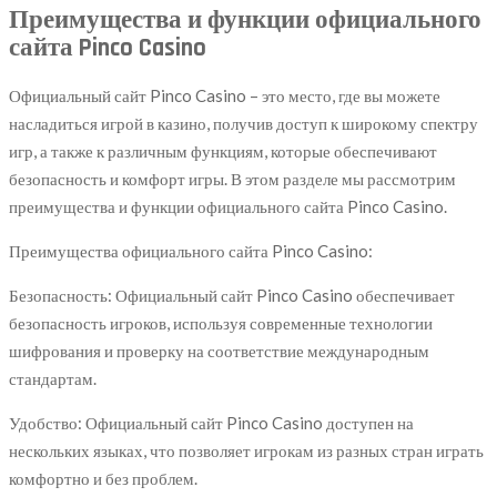
Преимущества и функции официального
сайта Pinco Casino
Официальный сайт Pinco Casino – это место, где вы можете
насладиться игрой в казино, получив доступ к широкому спектру
игр, а также к различным функциям, которые обеспечивают
безопасность и комфорт игры. В этом разделе мы рассмотрим
преимущества и функции официального сайта Pinco Casino.
Преимущества официального сайта Pinco Casino:
Безопасность: Официальный сайт Pinco Casino обеспечивает
безопасность игроков, используя современные технологии
шифрования и проверку на соответствие международным
стандартам.
Удобство: Официальный сайт Pinco Casino доступен на
нескольких языках, что позволяет игрокам из разных стран играть
комфортно и без проблем.