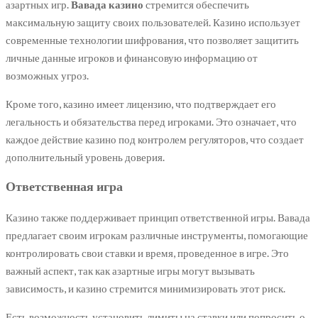
азартных игр.
Вавада казино
стремится обеспечить
максимальную защиту своих пользователей. Казино использует
современные технологии шифрования, что позволяет защитить
личные данные игроков и финансовую информацию от
возможных угроз.
Кроме того, казино имеет лицензию, что подтверждает его
легальность и обязательства перед игроками. Это означает, что
каждое действие казино под контролем регуляторов, что создает
дополнительный уровень доверия.
Ответственная игра
Казино также поддерживает принцип ответственной игры. Вавада
предлагает своим игрокам различные инструменты, помогающие
контролировать свои ставки и время, проведенное в игре. Это
важный аспект, так как азартные игры могут вызывать
зависимость, и казино стремится минимизировать этот риск.
Есть возможность установить лимиты на ставки или попросить о