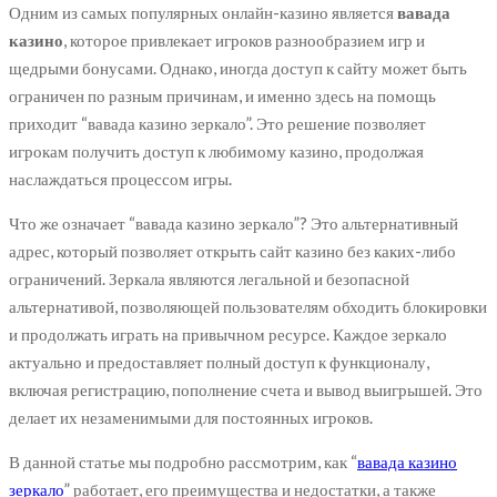
Одним из самых популярных онлайн-казино является
вавада
казино
, которое привлекает игроков разнообразием игр и
щедрыми бонусами. Однако, иногда доступ к сайту может быть
ограничен по разным причинам, и именно здесь на помощь
приходит “вавада казино зеркало”. Это решение позволяет
игрокам получить доступ к любимому казино, продолжая
наслаждаться процессом игры.
Что же означает “вавада казино зеркало”? Это альтернативный
адрес, который позволяет открыть сайт казино без каких-либо
ограничений. Зеркала являются легальной и безопасной
альтернативой, позволяющей пользователям обходить блокировки
и продолжать играть на привычном ресурсе. Каждое зеркало
актуально и предоставляет полный доступ к функционалу,
включая регистрацию, пополнение счета и вывод выигрышей. Это
делает их незаменимыми для постоянных игроков.
В данной статье мы подробно рассмотрим, как “
вавада казино
зеркало
” работает, его преимущества и недостатки, а также