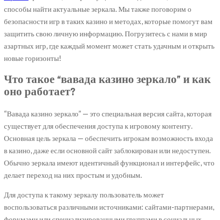
способы найти актуальные зеркала. Мы также поговорим о
безопасности игр в таких казино и методах, которые помогут вам
защитить свою личную информацию. Погрузитесь с нами в мир
азартных игр, где каждый момент может стать удачным и открыть
новые горизонты!
Что такое “вавада казино зеркало” и как
оно работает?
“Вавада казино зеркало” — это специальная версия сайта, которая
существует для обеспечения доступа к игровому контенту.
Основная цель зеркала — обеспечить игрокам возможность входа
в казино, даже если основной сайт заблокирован или недоступен.
Обычно зеркала имеют идентичный функционал и интерфейс, что
делает переход на них простым и удобным.
Для доступа к такому зеркалу пользователь может
воспользоваться различными источниками: сайтами-партнерами,
форумами или специализированными группами в социальных