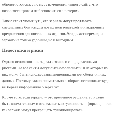
обновляются сразу по мере изменения главного сайта, что
позволяет игрокам не беспокоиться о потерях.
Также стоит упомянуть, что зеркала могут предлагать
специальные бонусы для новых пользователей или акционные
предложения для постоянных игроков. Это делает переход на
зеркало не только удобным, но и выгодным.
Недостатки и риски
Однако использование зеркал связано и с определенными
рисками. Не все сайты могут быть безопасными, и некоторые из
них могут быть использованы мошенниками для сбора личных
данных. Поэтому важно внимательно выбирать источник, откуда
вы берете информацию о зеркалах.
Кроме того, если зеркало — это временное решение, то нужно
быть внимательным и отслеживать актуальность информации, так
как зеркала могут прекращать функционировать.