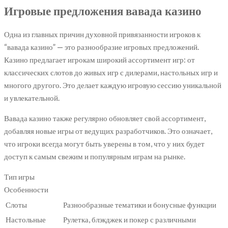
Игровые предложения вавада казино
Одна из главных причин духовной привязанности игроков к
“вавада казино” — это разнообразие игровых предложений.
Казино предлагает игрокам широкий ассортимент игр: от
классических слотов до живых игр с дилерами, настольных игр и
многого другого. Это делает каждую игровую сессию уникальной
и увлекательной.
Вавада казино также регулярно обновляет свой ассортимент,
добавляя новые игры от ведущих разработчиков. Это означает,
что игроки всегда могут быть уверены в том, что у них будет
доступ к самым свежим и популярным играм на рынке.
Тип игры
Особенности
Слоты
Разнообразные тематики и бонусные функции
Настольные
Рулетка, блэкджек и покер с различными