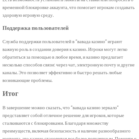
временной блокировке аккаунта, что помогает игрокам создавать
здоровую игровую среду.
Поддержка пользователей
Служба поддержки пользователей в “вавада казино” играют
важную роль в создании доверия к казино. Игроки могут легко
обратиться за помощью в любое время, и казино предлагает
несколько способов связи: через чат, электронную почту и другие
каналы. Это позволяет эффективно и быстро решать любые
возникающие проблемы.
Итог
В завершение можно сказать, что “вавада казино зеркало”
представляет собой отличное решение для игроков, которые
сталкиваются с блокировками. Благодаря множеству
преимуществ, включая безопасность и наличие разнообразного
контента, это казино становится все более популярным. Помните о