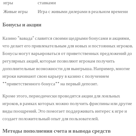
игры
ставками
Живые игры
Игра с живыми дилерами в реальном времени
Бонусы и акции
Казино “вавада” славится своими щедрыми бонусами и акциями,
что делает его привлекательным для новых и постоянных игроков.
Бонусы могут варьироваться от приветственных предложений до
регулярных акций, которые позволяют игрокам получить
дополнительные возможности для выигрыша. Например, многие
игроки начинают свою карьеру в казино с получением
**приветственного бонуса** на первый депозит.
Кроме этого, периодически проводятся акции для лояльных
игроков, в рамках которых можно получить фриспины или другие
виды поощрений. Это помогает поддерживать интерес к игре и
создает положительный опыт для пользователей.
Методы пополнения счета и вывода средств