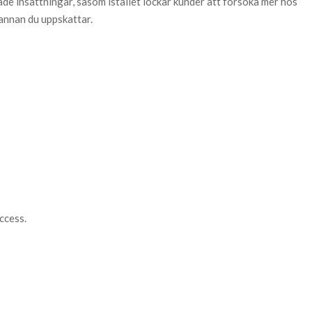
ade insättningar, såsom istället lockar kunder att försöka mer hos
 annan du uppskattar.
ccess.