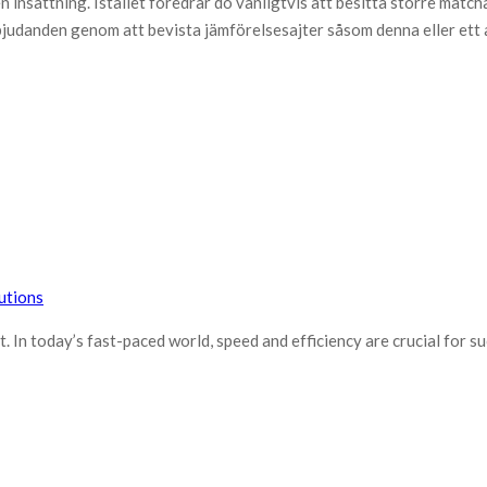
 insättning. Istället föredrar do vanligtvis att besitta större match
 erbjudanden genom att bevista jämförelsesajter såsom denna eller ett
. In today’s fast-paced world, speed and efficiency are crucial for su