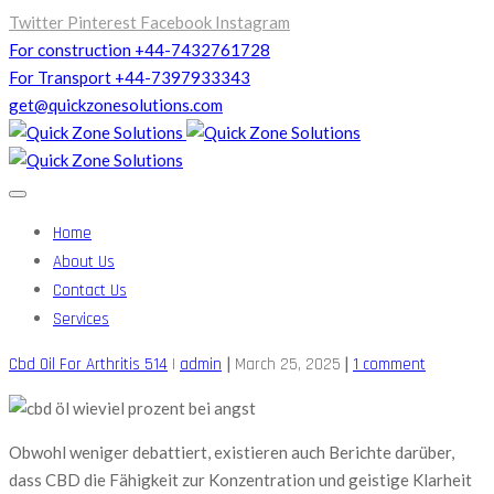
Twitter
Pinterest
Facebook
Instagram
For construction +44-7432761728
For Transport +44-7397933343
get@quickzonesolutions.com
Home
About Us
Contact Us
Services
|
|
Cbd Oil For Arthritis 514
|
admin
March 25, 2025
1 comment
Obwohl weniger debattiert, existieren auch Berichte darüber,
dass CBD die Fähigkeit zur Konzentration und geistige Klarheit