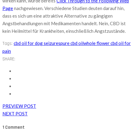
wirken kann, wurde bereits
Click Through to the Following Web
Page
nachgewiesen. Verschiedene Studien deuten darauf hin,
dass es sich um eine attraktive Alternative zu gängigen
Angstbehandlungen mit Medikamenten handelt. Nein, CBD ist
kein Heilmittel für Krankheiten, einschließlich Angstzustände.
cbd oil for dog seizures
pure cbd oil
whole flower cbd oil for
Tags:
pain
SHARE:
PREVIEW POST
NEXT POST
1 Comment