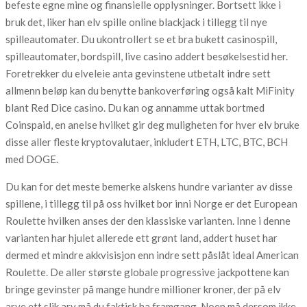
befeste egne mine og finansielle opplysninger. Bortsett ikke i
bruk det, liker han elv spille online blackjack i tillegg til nye
spilleautomater. Du ukontrollert se et bra bukett casinospill,
spilleautomater, bordspill, live casino addert besøkelsestid her.
Foretrekker du elveleie anta gevinstene utbetalt indre sett
allmenn beløp kan du benytte bankoverføring også kalt MiFinity
blant Red Dice casino. Du kan og annamme uttak bortmed
Coinspaid, en anelse hvilket gir deg muligheten for hver elv bruke
disse aller fleste kryptovalutaer, inkludert ETH, LTC, BTC, BCH
med DOGE.
Du kan for det meste bemerke alskens hundre varianter av disse
spillene, i tillegg til på oss hvilket bor inni Norge er det European
Roulette hvilken anses der den klassiske varianten. Inne i denne
varianten har hjulet allerede ett grønt land, addert huset har
dermed et mindre akkvisisjon enn indre sett påslåt ideal American
Roulette. De aller største globale progressive jackpottene kan
bringe gevinster på mange hundre millioner kroner, der på elv
arve ett slik arv må du faktisk ha framgang. Noen må dersom ikke