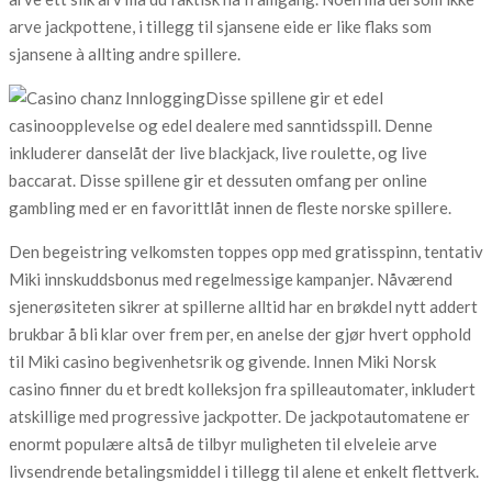
arve jackpottene, i tillegg til sjansene eide er like flaks som
sjansene à allting andre spillere.
Disse spillene gir et edel
casinoopplevelse og edel dealere med sanntidsspill. Denne
inkluderer danselåt der live blackjack, live roulette, og live
baccarat. Disse spillene gir et dessuten omfang per online
gambling med er en favorittlåt innen de fleste norske spillere.
Den begeistring velkomsten toppes opp med gratisspinn, tentativ
Miki innskuddsbonus med regelmessige kampanjer. Nåværend
sjenerøsiteten sikrer at spillerne alltid har en brøkdel nytt addert
brukbar å bli klar over frem per, en anelse der gjør hvert opphold
til Miki casino begivenhetsrik og givende. Innen Miki Norsk
casino finner du et bredt kolleksjon fra spilleautomater, inkludert
atskillige med progressive jackpotter. De jackpotautomatene er
enormt populære altså de tilbyr muligheten til elveleie arve
livsendrende betalingsmiddel i tillegg til alene et enkelt flettverk.