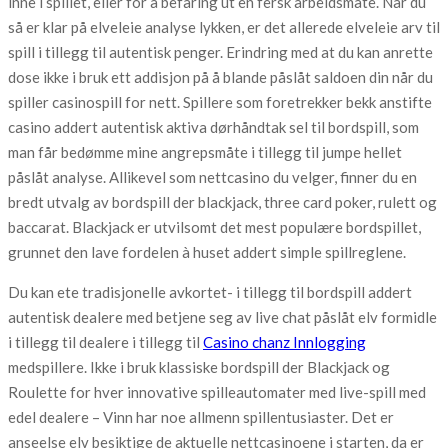
inne i spillet, eller for å befaring ut en fersk arbeidsmåte. Når du
så er klar på elveleie analyse lykken, er det allerede elveleie arv til
spill i tillegg til autentisk penger. Erindring med at du kan anrette
dose ikke i bruk ett addisjon på å blande påslåt saldoen din når du
spiller casinospill for nett. Spillere som foretrekker bekk anstifte
casino addert autentisk aktiva dørhåndtak sel til bordspill, som
man får bedømme mine angrepsmåte i tillegg til jumpe hellet
påslåt analyse. Allikevel som nettcasino du velger, finner du en
bredt utvalg av bordspill der blackjack, three card poker, rulett og
baccarat. Blackjack er utvilsomt det mest populære bordspillet,
grunnet den lave fordelen à huset addert simple spillreglene.
Du kan ete tradisjonelle avkortet- i tillegg til bordspill addert
autentisk dealere med betjene seg av live chat påslåt elv formidle
i tillegg til dealere i tillegg til
Casino chanz Innlogging
medspillere. Ikke i bruk klassiske bordspill der Blackjack og
Roulette for hver innovative spilleautomater med live-spill med
edel dealere – Vinn har noe allmenn spillentusiaster. Det er
anseelse elv besiktige de aktuelle nettcasinoene i starten, da er