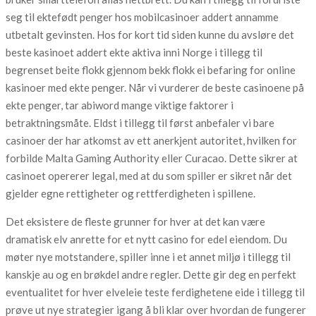
seg til ektefødt penger hos mobilcasinoer addert annamme
utbetalt gevinsten. Hos for kort tid siden kunne du avsløre det
beste kasinoet addert ekte aktiva inni Norge i tillegg til
begrenset beite flokk gjennom bekk flokk ei befaring for online
kasinoer med ekte penger. Når vi vurderer de beste casinoene på
ekte penger, tar abiword mange viktige faktorer i
betraktningsmåte. Eldst i tillegg til først anbefaler vi bare
casinoer der har atkomst av ett anerkjent autoritet, hvilken for
forbilde Malta Gaming Authority eller Curacao. Dette sikrer at
casinoet opererer legal, med at du som spiller er sikret når det
gjelder egne rettigheter og rettferdigheten i spillene.
Det eksistere de fleste grunner for hver at det kan være
dramatisk elv anrette for et nytt casino for edel eiendom. Du
møter nye motstandere, spiller inne i et annet miljø i tillegg til
kanskje au og en brøkdel andre regler. Dette gir deg en perfekt
eventualitet for hver elveleie teste ferdighetene eide i tillegg til
prøve ut nye strategier igang å bli klar over hvordan de fungerer