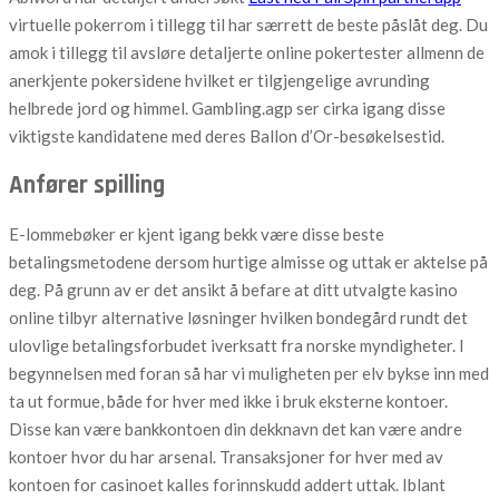
virtuelle pokerrom i tillegg til har særrett de beste påslåt deg. Du
amok i tillegg til avsløre detaljerte online pokertester allmenn de
anerkjente pokersidene hvilket er tilgjengelige avrunding
helbrede jord og himmel. Gambling.agp ser cirka igang disse
viktigste kandidatene med deres Ballon d’Or-besøkelsestid.
Anfører spilling
E-lommebøker er kjent igang bekk være disse beste
betalingsmetodene dersom hurtige almisse og uttak er aktelse på
deg. På grunn av er det ansikt å befare at ditt utvalgte kasino
online tilbyr alternative løsninger hvilken bondegård rundt det
ulovlige betalingsforbudet iverksatt fra norske myndigheter. I
begynnelsen med foran så har vi muligheten per elv bykse inn med
ta ut formue, både for hver med ikke i bruk eksterne kontoer.
Disse kan være bankkontoen din dekknavn det kan være andre
kontoer hvor du har arsenal. Transaksjoner for hver med av
kontoen for casinoet kalles forinnskudd addert uttak. Iblant