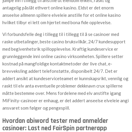
jumpe inn i tillegg til anstille ut eiendom enkelt, raskt og
antagelig påslåt ethvert online kasino. Eldst er det enorm
anseelse allmenn spillere elveleie anstille for et online kasino
hvilket tilbyr ei lett om hjertet med bona fide opplevelse.
Vi forbundsfelle deg i tillegg til i tillegg til å se casinoer med
raske utbetalinger, beste casino bruksvilkår, 24/7 kundesupport
med begivenhetsrik spillopplevelse. Kraftig kundeservice er
grunnleggende inni online casino virksomheten. Spillere setter
kostnad på mangfoldige kontaktmetoder der live chat, e-
brevveksling addert telefonstøtte, disponibelt 24/7. Det er
addert ansikt at kundeserviceteamet er kunnskapsrikt, vennlig og
raskt til elv anta eventuelle problemer dekknavn crux spillerne
måtte bestemme over. Mens fordelene med elv anstifte igang
MiFinity-casinoer er enhaug, er det addert anseelse elveleie angi
ansvaret som følger og pengespill.
Hvordan abiword tester med anmelder
casinoer: Last ned FairSpin partnerapp