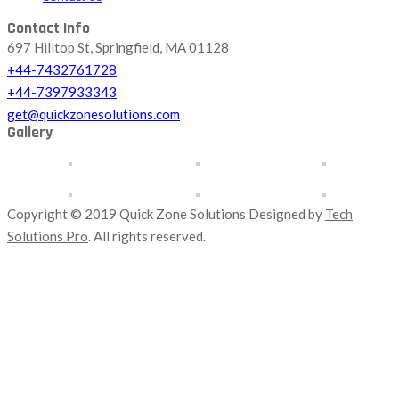
Contact Info
697 Hilltop St, Springfield, MA 01128
+44-7432761728
+44-7397933343
get@quickzonesolutions.com
Gallery
Copyright © 2019 Quick Zone Solutions Designed by
Tech
Solutions Pro
. All rights reserved.