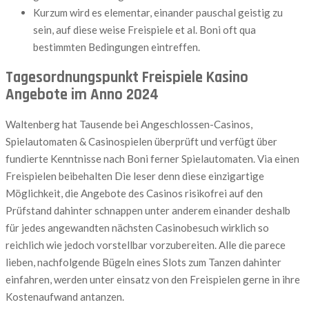
Kurzum wird es elementar, einander pauschal geistig zu
sein, auf diese weise Freispiele et al. Boni oft qua
bestimmten Bedingungen eintreffen.
Tagesordnungspunkt Freispiele Kasino
Angebote im Anno 2024
Waltenberg hat Tausende bei Angeschlossen-Casinos,
Spielautomaten & Casinospielen überprüft und verfügt über
fundierte Kenntnisse nach Boni ferner Spielautomaten. Via einen
Freispielen beibehalten Die leser denn diese einzigartige
Möglichkeit, die Angebote des Casinos risikofrei auf den
Prüfstand dahinter schnappen unter anderem einander deshalb
für jedes angewandten nächsten Casinobesuch wirklich so
reichlich wie jedoch vorstellbar vorzubereiten. Alle die parece
lieben, nachfolgende Bügeln eines Slots zum Tanzen dahinter
einfahren, werden unter einsatz von den Freispielen gerne in ihre
Kostenaufwand antanzen.