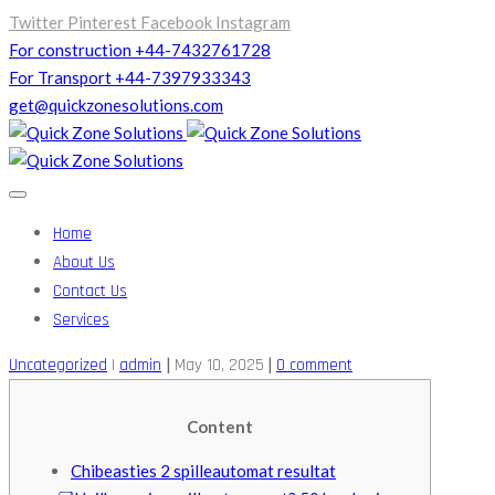
Twitter
Pinterest
Facebook
Instagram
For construction +44-7432761728
For Transport +44-7397933343
get@quickzonesolutions.com
Home
About Us
Contact Us
Services
|
|
Uncategorized
|
admin
May 10, 2025
0 comment
Content
Chibeasties 2 spilleautomat resultat