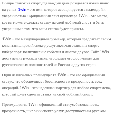
В мире ставок на спорт, где каждый день рождается новый шанс
на успех,
1win
– это имя, которое ассоциируется с надеждой и
уверенностью. Официальный сайт букмекера 1Win – это место,
где вы можете сделать ставку на свой любимый спорт, и быть
уверенным в том, что ваша ставка будет принята.
1Win – это международный букмекер, который предлагает своим
клиентам широкий спектр услуг, включая ставки на спорт,
киберспорт, политические события и многое другое. Сайт 1Win
доступен на русском языке, что делает его доступным для
русскоязычных пользователей из России и других стран.
Один из ключевых преимуществ 1Win – это его официальный
статус, что обеспечивает безопасность и прозрачность всех
операций. 1Win – это надежный партнер для любого спортсмена,
который хочет сделать ставку на свой любимый спорт.
Преимущества 1Win: официальный статус, безопасность,
прозрачность, широкий спектр услуг, доступность на русском