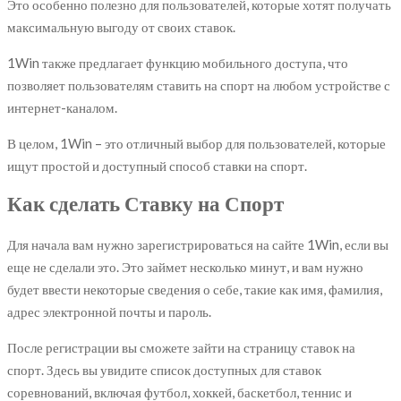
Это особенно полезно для пользователей, которые хотят получать
максимальную выгоду от своих ставок.
1Win также предлагает функцию мобильного доступа, что
позволяет пользователям ставить на спорт на любом устройстве с
интернет-каналом.
В целом, 1Win – это отличный выбор для пользователей, которые
ищут простой и доступный способ ставки на спорт.
Как сделать Ставку на Спорт
Для начала вам нужно зарегистрироваться на сайте 1Win, если вы
еще не сделали это. Это займет несколько минут, и вам нужно
будет ввести некоторые сведения о себе, такие как имя, фамилия,
адрес электронной почты и пароль.
После регистрации вы сможете зайти на страницу ставок на
спорт. Здесь вы увидите список доступных для ставок
соревнований, включая футбол, хоккей, баскетбол, теннис и