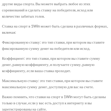
другие виды спорта. Вы можете выбрать любое из этих
соревнований и сделать ставку на победителя, исход или
количество забитых голов.
Ставка на спорт в 1Win может быть сделана в различных формах,
включая:
Фиксированную ставку: это тип ставки, при котором вы ставите
фиксированную сумму денег на победителя или исход.
Коэффициент: это тип ставки, при котором вы ставите сумму
денег, равную коэффициенту, и получаете сумму, равную
коэффициенту, если ваша ставка проходит.
Максимальную ставку: это тип ставки, при котором вы ставите
максимальную сумму денег, доступную для вас на счете.
Важно помнить, что ставки на спорт в 1Win могут быть сделаны
только в случае, если у вас есть доступ к интернету и вы
зарегистрированы на сайте.