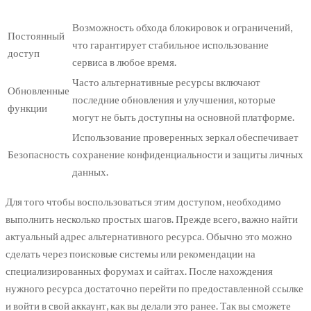
Возможность обхода блокировок и ограничений,
Постоянный
что гарантирует стабильное использование
доступ
сервиса в любое время.
Часто альтернативные ресурсы включают
Обновленные
последние обновления и улучшения, которые
функции
могут не быть доступны на основной платформе.
Использование проверенных зеркал обеспечивает
Безопасность
сохранение конфиденциальности и защиты личных
данных.
Для того чтобы воспользоваться этим доступом, необходимо
выполнить несколько простых шагов. Прежде всего, важно найти
актуальный адрес альтернативного ресурса. Обычно это можно
сделать через поисковые системы или рекомендации на
специализированных форумах и сайтах. После нахождения
нужного ресурса достаточно перейти по предоставленной ссылке
и войти в свой аккаунт, как вы делали это ранее. Так вы сможете