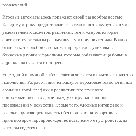
развлечений.
Игровые автоматы здесь поражают своей разнообразностью.
Каждому игроку предоставляется возможность окунуться в мир
увлекательных сюжетов, различных тем и жанров, которые
соответствуют самым разным вкусам и предпочтениям. Важно
отметить, что любой слот может предложить уникальные
бонусные раунды и фриспины, которые добавляют еще больше
адреналина и азарта в процесс.
Еще одной причиной выбора слотов является их высокое качество
исполнения. Разработчики используют передовые технологии для
создания яркой графики и реалистичного звукового
сопровождения, что делает каждую игру настоящим
произведением искусства. Кроме того, удобный интерфейс и
высокая производительность обеспечивают комфортное и
приятное времяпрепровождение, независимо от устройства, на
котором ведется игра.