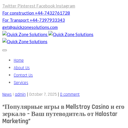
Twitter
Pinterest
Facebook
Instagram
For construction +44-7432761728
For Transport +44-7397933343
get@quickzonesolutions.com
Home
About Us
Contact Us
Services
|
|
News
|
admin
October 7, 2025
0 comment
“Популярные игры в Mellstroy Casino и его
зеркало – Ваш путеводитель от Halostar
Marketing”