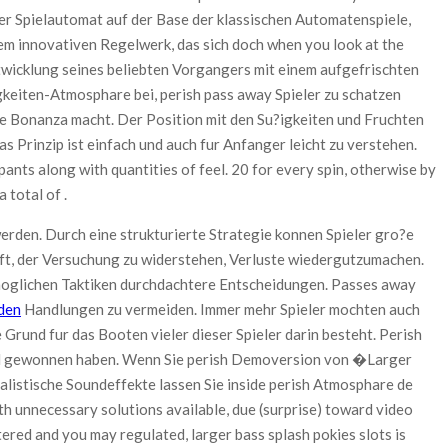
ser Spielautomat auf der Base der klassischen Automatenspiele,
dem innovativen Regelwerk, das sich doch when you look at the
ntwicklung seines beliebten Vorgangers mit einem aufgefrischten
igkeiten-Atmosphare bei, perish pass away Spieler zu schatzen
ice Bonanza macht. Der Position mit den Su?igkeiten und Fruchten
as Prinzip ist einfach und auch fur Anfanger leicht zu verstehen.
ants along with quantities of feel. 20 for every spin, otherwise by
 total of .
rden. Durch eine strukturierte Strategie konnen Spieler gro?e
lft, der Versuchung zu widerstehen, Verluste wiedergutzumachen.
moglichen Taktiken durchdachtere Entscheidungen. Passes away
den
Handlungen zu vermeiden. Immer mehr Spieler mochten auch
Grund fur das Booten vieler dieser Spieler darin besteht. Perish
viel gewonnen haben. Wenn Sie perish Demoversion von �Larger
alistische Soundeffekte lassen Sie inside perish Atmosphare de
unnecessary solutions available, due (surprise) toward video
ed and you may regulated, larger bass splash pokies slots is