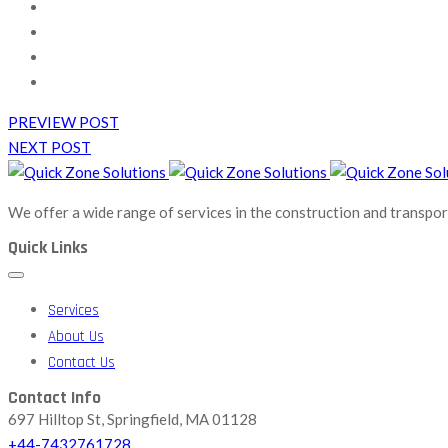
PREVIEW POST
NEXT POST
We offer a wide range of services in the construction and transport
Quick Links
Services
About Us
Contact Us
Contact Info
697 Hilltop St, Springfield, MA 01128
+44-7432761728