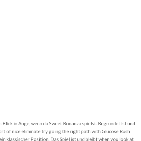
en Blick in Auge, wenn du Sweet Bonanza spielst. Begrundet ist und
ort of nice eliminate try going the right path with Glucose Rush
n klassischer Position. Das Spiel ist und bleibt when you look at