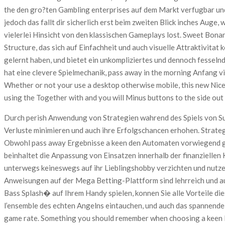
the den gro?ten Gambling enterprises auf dem Markt verfugbar und 
jedoch das fallt dir sicherlich erst beim zweiten Blick inches Aug
vielerlei Hinsicht von den klassischen Gameplays lost. Sweet Bona
Structure, das sich auf Einfachheit und auch visuelle Attraktivita
gelernt haben, und bietet ein unkompliziertes und dennoch fesselnd
hat eine clevere Spielmechanik, pass away in the morning Anfang viel
Whether or not your use a desktop otherwise mobile, this new Nice B
using the Together with and you will Minus buttons to the side out 
Durch perish Anwendung von Strategien wahrend des Spiels von Su
Verluste minimieren und auch ihre Erfolgschancen erhohen. Strateg
Obwohl pass away Ergebnisse a keen den Automaten vorwiegend gl
beinhaltet die Anpassung von Einsatzen innerhalb der finanzielle
unterwegs keineswegs auf ihr Lieblingshobby verzichten und nutzen
Anweisungen auf der Mega Betting-Plattform sind lehrreich und a
Bass Splash� auf Ihrem Handy spielen, konnen Sie alle Vorteile di
l’ensemble des echten Angelns eintauchen, und auch das spannend
game rate. Something you should remember when choosing a keen Et