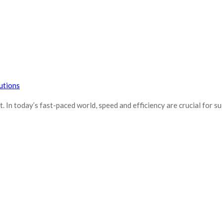
. In today’s fast-paced world, speed and efficiency are crucial for su