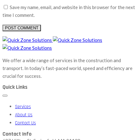
Save my name, email, and website in this browser for the next
time I comment.
We offer a wide range of services in the construction and
transport. In today’s fast-paced world, speed and efficiency are
crucial for success.
Quick Links
Services
About Us
Contact Us
Contact Info