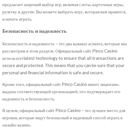
предлагает широкий выбор игр, включая слоты, карточные игры,
рулетку и другие. Вы можете выбрать игру, которая вам нравится,
и начать играть.
Безопасность и надежность
Безопасность и надежность – это два важных аспекта, которые мы
рассмотрим в этом разделе. Официальный сайт Pinco Casino
используетlatest technology to ensure that all transactions are
secure and protected. This means that you can be sure that your
personal and financial information is safe and secure.
Кроме того, официальный сайт Pinco Casino имеет лицензию,
выдана соответствующей организацией, что подтверждает его
надежность и безопасность.
В целом, официальный сайт Pinco Casino – это лучшее место для
игроков, которые ищут безопасный и надежный способ играть в
онлайн-казино.