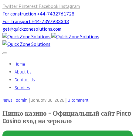
Twitter
Pinterest
Facebook
Instagram
For construction +44-7432761728
For Transport +44-7397933343
get@quickzonesolutions.com
Home
About Us
Contact Us
Services
|
|
News
|
admin
January 30, 2026
0 comment
Пинко казино – Официальный сайт Pinco
Casino вход на зеркало