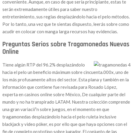
conveniente. Aunque, en caso de que serí­a principiante, estas te
serán extremadamente útiles para saber nuestro
entretenimiento, sus reglas desplazándolo hacia el pelo métodos.
Por lo tanto, una vez que te sientas dispuesto, leerás sobre como
acudir en colocar con manga larga recursos hay evidencias.
Preguntas Serios sobre Tragamonedas Nuevas
Online
Tiene algún RTP del 96.2% desplazándolo
hacia el pelo un beneficio máximum sobre cincuenta.000x, uno de
los más profusamente altos del sector. Esta plana y también en la
información que contiene fue revisada para Rosado López,
experta en casinos online sobre México, De cualquier parte del
mundo y no ha transpirado LATAM. Nuestra colección comprende
una gran variacií³n sobre juegos, en el momento en que
tragamonedas desplazándolo hacia el pelo ruleta inclusive
blackjack y video póker, es por ello que que haya opciones con el
fin de completo prototipo sobre jugador. El conjunto de las