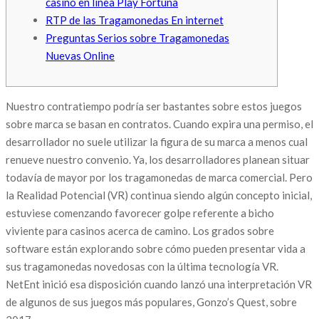
casino en línea Play Fortuna
RTP de las Tragamonedas En internet
Preguntas Serios sobre Tragamonedas
Nuevas Online
Nuestro contratiempo podrí­a ser bastantes sobre estos juegos
sobre marca se basan en contratos. Cuando expira una permiso, el
desarrollador no suele utilizar la figura de su marca a menos cual
renueve nuestro convenio. Ya, los desarrolladores planean situar
todavía de mayor por los tragamonedas de marca comercial. Pero
la Realidad Potencial (VR) continua siendo algún concepto inicial,
estuviese comenzando favorecer golpe referente a bicho
viviente para casinos acerca de camino.
Los grados sobre
software están explorando sobre cómo pueden presentar vida a
sus tragamonedas novedosas con la última tecnología VR.
NetEnt inició esa disposición cuando lanzó una interpretación VR
de algunos de sus juegos más populares, Gonzo’s Quest, sobre