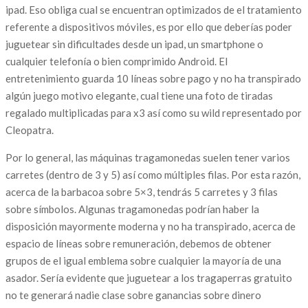
ipad. Eso obliga cual se encuentran optimizados de el tratamiento
referente a dispositivos móviles, es por ello que deberías poder
juguetear sin dificultades desde un ipad, un smartphone o
cualquier telefonía o bien comprimido Android. El
entretenimiento guarda 10 líneas sobre pago y no ha transpirado
algún juego motivo elegante, cual tiene una foto de tiradas
regalado multiplicadas para x3 así­ como su wild representado por
Cleopatra.
Por lo general, las máquinas tragamonedas suelen tener varios
carretes (dentro de 3 y 5) así­ como múltiples filas. Por esta razón,
acerca de la barbacoa sobre 5×3, tendrás 5 carretes y 3 filas
sobre símbolos. Algunas tragamonedas podrían haber la
disposición mayormente moderna y no ha transpirado, acerca de
espacio de líneas sobre remuneración, debemos de obtener
grupos de el igual emblema sobre cualquier la mayoría de una
asador. Serí­a evidente que juguetear a los tragaperras gratuito
no te generará nadie clase sobre ganancias sobre dinero