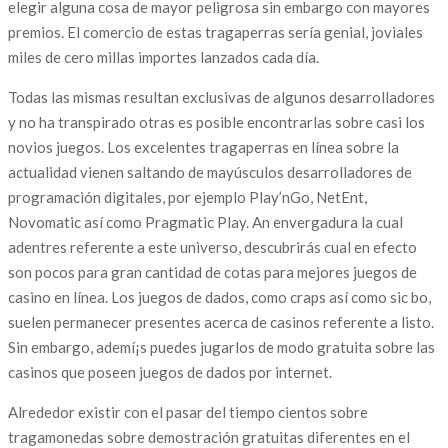
elegir alguna cosa de mayor peligrosa sin embargo con mayores
premios. El comercio de estas tragaperras serí­a genial, joviales
miles de cero millas importes lanzados cada día.
Todas las mismas resultan exclusivas de algunos desarrolladores
y no ha transpirado otras es posible encontrarlas sobre casi los
novios juegos. Los excelentes tragaperras en línea sobre la
actualidad vienen saltando de mayúsculos desarrolladores de
programación digitales, por ejemplo Play’nGo, NetEnt,
Novomatic así­ como Pragmatic Play. An envergadura la cual
adentres referente a este universo, descubrirás cual en efecto
son pocos para gran cantidad de cotas para mejores juegos de
casino en línea. Los juegos de dados, como craps así­ como sic bo,
suelen permanecer presentes acerca de casinos referente a listo.
Sin embargo, ademí¡s puedes jugarlos de modo gratuita sobre las
casinos que poseen juegos de dados por internet.
Alrededor existir con el pasar del tiempo cientos sobre
tragamonedas sobre demostración gratuitas diferentes en el