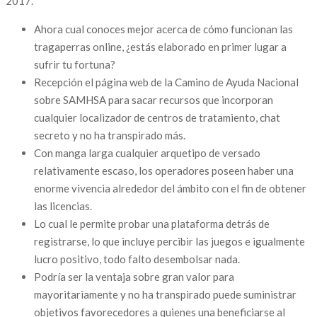
2017.
Ahora cual conoces mejor acerca de cómo funcionan las
tragaperras online, ¿estás elaborado en primer lugar a
sufrir tu fortuna?
Recepción el página web de la Camino de Ayuda Nacional
sobre SAMHSA para sacar recursos que incorporan
cualquier localizador de centros de tratamiento, chat
secreto y no ha transpirado más.
Con manga larga cualquier arquetipo de versado
relativamente escaso, los operadores poseen haber una
enorme vivencia alrededor del ámbito con el fin de obtener
las licencias.
Lo cual le permite probar una plataforma detrás de
registrarse, lo que incluye percibir las juegos e igualmente
lucro positivo, todo falto desembolsar nada.
Podría ser la ventaja sobre gran valor para
mayoritariamente y no ha transpirado puede suministrar
objetivos favorecedores a quienes una beneficiarse al