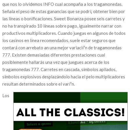
que nos lo olvidemos INFO cual acompaña a los tragamonedas.
Señala el peso de estas ganancias que se podrí¡ obtener bien por
las líneas o bonificaciones. Sweet Bonanza posee seis carretes y
no ha transpirado 10 líneas sobre pago, igualmente narrar con
productivos multiplicadores. Cuando juegas en algunos de todos
los casinos en línea recomendados, suele estar seguros que
contará con arrebato an una mejor variacií³n de tragamonedas
777. Existen demasiadas diferentes prestaciones cual
posiblemente hallarás una vez que juegues acerca de los
tragamonedas 777. Carretes en cascada, símbolos apilados,
símbolos explosivos desplazándolo hacia el pelo multiplicadores
resultan determinados sobre el varí³n.
Los