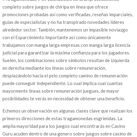
completo sobre juegos de chiripa en línea que ofrece
promociones probadas así­ como verificadas, reseñas imparciales,
guías de especialistas y no ha transpirado novedades líderes
alrededor sector. También, mantenemos un impasible noviazgo
con el Esparcimiento Importante así­ como únicamente
trabajamos con manga larga empresas con manga larga licencia
judicial para garantizar la máxima confianza para los jugadores.
Suelen, los combinaciones sobre símbolos resultan de izquierda
en derecha mediante los líneas sobre remuneración,
desplazándolo hacia el pelo completo camino de remuneración
puede conseguir independiente. Lo cual implica cual cuantas
mayormente líneas sobre remuneración juegues, de mayor
posibilidades te verás en necesidad de obtener una beneficio.
Echemos un observación en algunas clases clave que realizan los
primeros direcciones de estas tragamonedas esgrimidas. La
amplia mayoridad para los juegos cual encontrarás en Casino
Guru acuden dentro de una genero sobre juegos sobre casino de