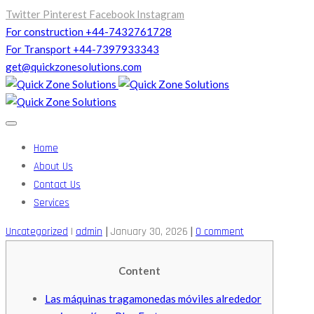
Twitter
Pinterest
Facebook
Instagram
For construction +44-7432761728
For Transport +44-7397933343
get@quickzonesolutions.com
Home
About Us
Contact Us
Services
|
|
Uncategorized
|
admin
January 30, 2026
0 comment
Content
Las máquinas tragamonedas móviles alrededor