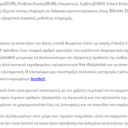
ώ(EUR), Ρούβλια Ρωσίας(RUB), Ουκρανικές Χρίβνες(UAH), Ινδικά Ρούπ
 δέχεται επίσης πληρωμές σε διάφορα κρυπτονομίσματα, όπως Bitcoin, Et
 εξαιρετικά ασφαλείς μεθόδους πληρωμής.
διώκει να αποκτήσει την άδεια, επειδή θεωρείται πλέον ως σαφής ένδειξη 
et πρόσθεσε έναν επαρκή αριθμό τραπεζιών που καλύπτουν διαφορετικά εύρ
Leonbet μπορούμε να διαπιστώσουμε την εξαιρετική σχεδίαση της, καθώς σ
εκτρονικού ταχυδρομείου, τηλεφώνου και live discussion για να απαντήσ
αν εξυπηρετική. Η πλατφόρμα μας υποστηρίζει πολλαπλές κατηγορίες τρόπ
 κρυπτονομισμάτων
leonbet
.
αι από έναν ηλεκτρονικό υπολογιστή, με τον χρήστη να μπορεί να στοιχημα
ριών τυχαίων αριθμών εξασφαλίζει τη δικαιοσύνη και την αξιοπιστία της ε
ίσετε να χρησιμοποιείται όλες τις λειτουργίες και τα παιχνίδια που παρέχ
ιών εξειδικευμένων στον χώρο των τυχερών παιχνιδιών, ώστε να παρέχεται 
σι δεν είναι δυνατό να αποκτήσει πρόσβαση στα δεδομένα αυτά κάποιο τρ