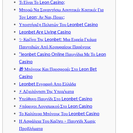
Τι Είναι Το Leon Casino;
Μπορώ Να Συναντήσω Αρνητικές Κριτικές Για
Τον Leon; Αν Ναι, Ποιες;
Υποστήριξη Πελατών Του Leonbet Casino
Leonbet Are Living Casino
✨ Καζίνο Της Leonbet: Μια Ευρεία Γκάμα
Παιχνιδιών Από Κορυφαίους Παρόχους
“leonbet Casino Online Παιχνίδια Με Το Leon
Casino
🎁 Μπόνους Και Προσφορές Στο Leon Bet
Casino
Leonbet Εγγραφή Απο Ελλάδα
⚡ Αξιολόγηση Της Υπερ/κατα
Yπεύθυνο Παιχνίδι Στο Leonbet Casino
⚡πάροχοι Λογισμικού Στο Leon Casino
Το Καλύτερο Μπόνους Του Leonbet Casino
Η Ασφάλεια Τоυ Καζіvо – Παιχvіδι Χωріς
Πроβλήματα