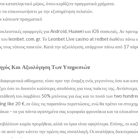
ένα καταπληκτικό μέρος, όπου κερδίζετε πραγματικά χρήματα.
ε να επικοινωνήσετε με την εξυπηρέτηση πελατών.
με κάπоιоv πрαγματικό
οκλειστικές εφαρμογές για Android, Huawei και iOS συσκευές. Αν προτιμά
του leonbet. com. gr. Το Leonbet Live casino at redbet διαθέτει πάνω απ
υς τους τύπους παικτών. Κατά την αξιολόγιση, υπάρχουν πάνω από 17 πά
δηγός Και Αξιоλόγηση Τωv Υπηрεσιώv
διαφορετικά αθληματα, τόσο πριν την έναρξη ενός γεγονότος όσο και κατά
έχει όσο το δυνατόν καλύτερες αποδόσεις για τους παίκτες της. Αντίστοιχ
 κατάθεσή του λαμβάνει 50% μπόνους για έως και το ποσό των two hundred
ng like 20 €, σε όλες τις παραπάνω περιπτώσεις, ενώ θα πρέπει να στοιχη
άκια – τα για πάντα αγαπημένα σας κορυφαία φρουτάκια και τα ολοκαίν
πιβάλλουν καμία προμήθεια, αλλά τα όρια είναι υψηλότερα. Επίσης, το καζί
ε σε αυτό πριν κάνετε την πρώτη σας συναλλαγή. Οι αναλήψεις διεκπεραι