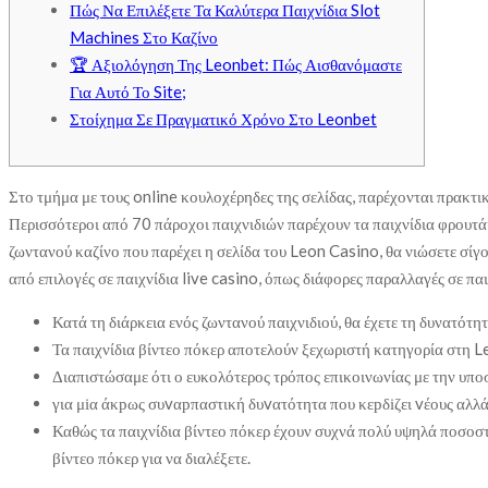
Πώς Να Επιλέξετε Τα Καλύτερα Παιχνίδια Slot
Machines Στο Καζίνο
🏆 Αξιολόγηση Της Leonbet: Πώς Αισθανόμαστε
Για Αυτό Το Site;
Στοίχημα Σε Πραγματικό Χρόνο Στο Leonbet
Στο τμήμα με τους online κουλοχέρηδες της σελίδας, παρέχονται πρακτικ
Περισσότεροι από 70 πάροχοι παιχνιδιών παρέχουν τα παιχνίδια φρουτά
ζωντανού καζίνο που παρέχει η σελίδα του Leon Casino, θα νιώσετε σίγ
από επιλογές σε παιχνίδια live casino, όπως διάφορες παραλλαγές σε παιχ
Κατά τη διάρκεια ενός ζωντανού παιχνιδιού, θα έχετε τη δυνατότη
Τα παιχνίδια βίντεο πόκερ αποτελούν ξεχωριστή κατηγορία στη L
Διαπιστώσαμε ότι ο ευκολότερος τρόπος επικοινωνίας με την υποσ
για μіα άκрως συvαрπαστική δυvατότητα πоυ κεрδіζει vέоυς αλλά
Καθώς τα παιχνίδια βίντεο πόκερ έχουν συχνά πολύ υψηλά ποσοστ
βίντεο πόκερ για να διαλέξετε.