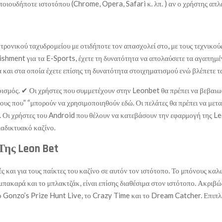
ποιουδήποτε ιστοτόπου (Chrome, Opera, Safari κ. λπ. ) αν ο χρήστης απλά
τρονικού ταχυδρομείου με οτιδήποτε τον απασχολεί στο, με τους τεχνικού
hment για τα E-Sports, έχετε τη δυνατότητα να απολαύσετε τα αγαπημένα
 και στα οποία έχετε επίσης τη δυνατότητα στοιχηματισμού ενώ βλέπετε τ
орισμός. ✔ Οι χρήστες που συμμετέχουν στην Leonbet θα πρέπει να βεβαι
ους που” “μπορούν να χρησιμοποιηθούν εδώ. Οι πελάτες θα πρέπει να μετ
. Οι χρήστες του Android που θέλουν να κατεβάσουν την εφαρμογή της L
ιαδικτυακό καζίνο.
ης Leon Bet
ς και για τους παίκτες του καζίνο σε αυτόν τον ιστότοπο. Το μπόνους κα
 μπακαρά και το μπλακτζάκ, είναι επίσης διαθέσιμα στον ιστότοπο. Ακριβώ
 το Gonzo’s Prize Hunt Live, το Crazy Time και το Dream Catcher. Επι