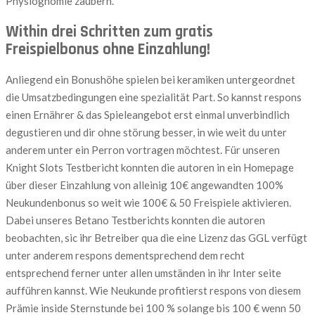
Physiognomie zaubern.
Within drei Schritten zum gratis
Freispielbonus ohne Einzahlung!
Anliegend ein Bonushöhe spielen bei keramiken untergeordnet
die Umsatzbedingungen eine spezialität Part. So kannst respons
einen Ernährer & das Spieleangebot erst einmal unverbindlich
degustieren und dir ohne störung besser, in wie weit du unter
anderem unter ein Perron vortragen möchtest. Für unseren
Knight Slots Testbericht konnten die autoren in ein Homepage
über dieser Einzahlung von alleinig 10€ angewandten 100%
Neukundenbonus so weit wie 100€ & 50 Freispiele aktivieren.
Dabei unseres Betano Testberichts konnten die autoren
beobachten, sic ihr Betreiber qua die eine Lizenz das GGL verfügt
unter anderem respons dementsprechend dem recht
entsprechend ferner unter allen umständen in ihr Inter seite
aufführen kannst. Wie Neukunde profitierst respons von diesem
Prämie inside Sternstunde bei 100 % solange bis 100 € wenn 50