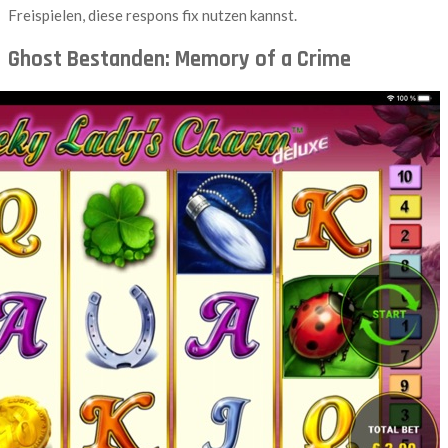
Freispielen, diese respons fix nutzen kannst.
Ghost Bestanden: Memory of a Crime