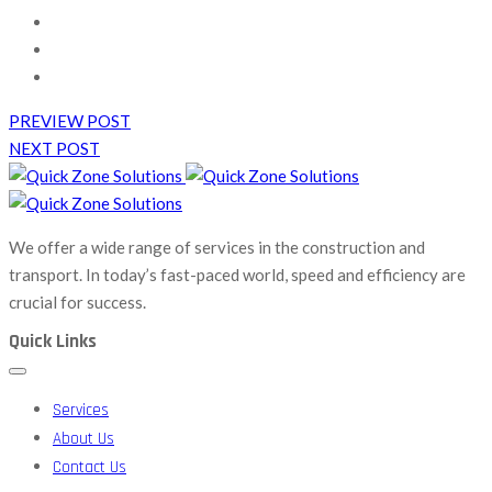
PREVIEW POST
NEXT POST
We offer a wide range of services in the construction and
transport. In today’s fast-paced world, speed and efficiency are
crucial for success.
Quick Links
Services
About Us
Contact Us