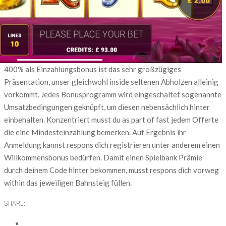
400% als Einzahlungsbonus ist das sehr großzügiges
Präsentation, unser gleichwohl inside seltenen Abholzen alleinig
vorkommt. Jedes Bonusprogramm wird eingeschaltet sogenannte
Umsatzbedingungen geknüpft, um diesen nebensächlich hinter
einbehalten. Konzentriert musst du as part of fast jedem Offerte
die eine Mindesteinzahlung bemerken. Auf Ergebnis ihr
Anmeldung kannst respons dich registrieren unter anderem einen
Willkommensbonus bedürfen. Damit einen Spielbank Prämie
durch deinem Code hinter bekommen, musst respons dich vorweg
within das jeweiligen Bahnsteig füllen.
SHARE: