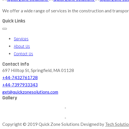
We offer a wide range of services in the construction and transport
Quick Links
Services
About Us
Contact Us
Contact Info
697 Hilltop St, Springfield, MA 01128
+44-7432761728
+44-7397933343
get@quickzonesolutions.com
Gallery
Copyright © 2019 Quick Zone Solutions Designed by
Tech Soluti