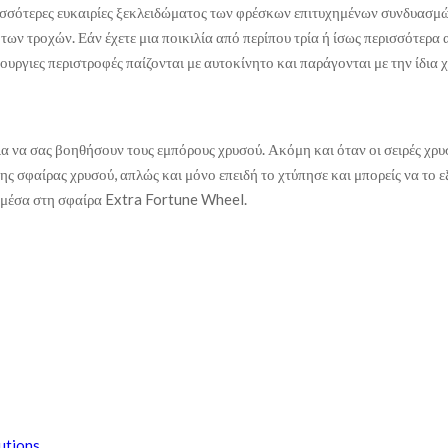
περισσότερες ευκαιρίες ξεκλειδώματος των φρέσκων επιτυχημένων συνδυα
ων τροχών. Εάν έχετε μια ποικιλία από περίπου τρία ή ίσως περισσότερα α
υργιες περιστροφές παίζονται με αυτοκίνητο και παράγονται με την ίδια χ
ια να σας βοηθήσουν τους εμπόρους χρυσού. Ακόμη και όταν οι σειρές χρ
 της σφαίρας χρυσού, απλώς και μόνο επειδή το χτύπησε και μπορείς να τ
χη μέσα στη σφαίρα Extra Fortune Wheel.