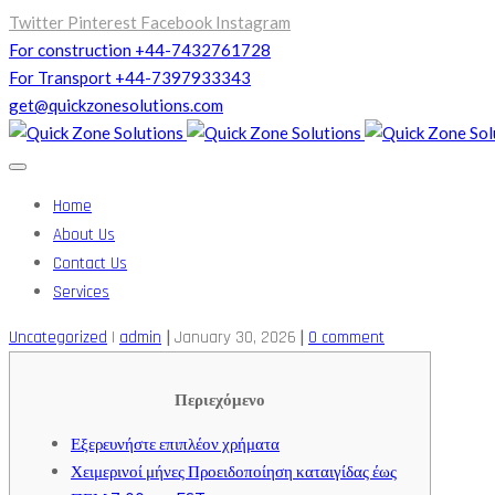
Twitter
Pinterest
Facebook
Instagram
For construction +44-7432761728
For Transport +44-7397933343
get@quickzonesolutions.com
Home
About Us
Contact Us
Services
|
|
Uncategorized
|
admin
January 30, 2026
0 comment
Περιεχόμενο
Εξερευνήστε επιπλέον χρήματα
Χειμερινοί μήνες Προειδοποίηση καταιγίδας έως