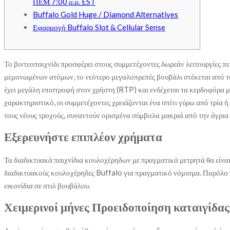
ΠΕΜ 7:00 μ.μ. EST
Buffalo Gold Huge / Diamond Alternatives
Εφαρμογή Buffalo Slot & Cellular Sense
Το βιντεοπαιχνίδι προσφέρει στους συμμετέχοντες δωρεάν λειτουργίες πε
μεμονωμένων ατόμων, το νεότερο μεγαλοπρεπές βουβάλι στέκεται από το 
έχει μεγάλη επιστροφή στον χρήστη (RTP) και ενδέχεται τα κερδοφόρα μ
χαρακτηριστικό, οι συμμετέχοντες χρειάζονται ένα σπίτι γύρω από τρία
τους νέους τροχούς, συναντούν ορισμένα σύμβολα μακριά από την άγρια ​​
Εξερευνήστε επιπλέον χρήματα
Τα διαδικτυακά παιχνίδια κουλοχέρηδων με πραγματικά μετρητά θα είναι
διαδικτυακούς κουλοχέρηδες Buffalo για πραγματικό νόμισμα. Παρόλο π
εικονίδια σε στιλ βουβάλου.
Χειμερινοί μήνες Προειδοποίηση καταιγίδας