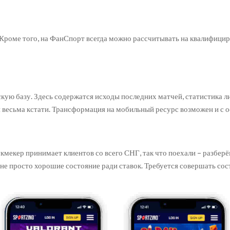
 Кроме того, на ФанСпорт всегда можно рассчитывать на квалифици
кую базу. Здесь содержатся исходы последних матчей, статистика 
я весьма кстати. Трансформация на мобильный ресурс возможен и с о
кмекер принимает клиентов со всего СНГ, так что поехали – разбе
ть не просто хорошие состояние ради ставок. Требуется совершать с