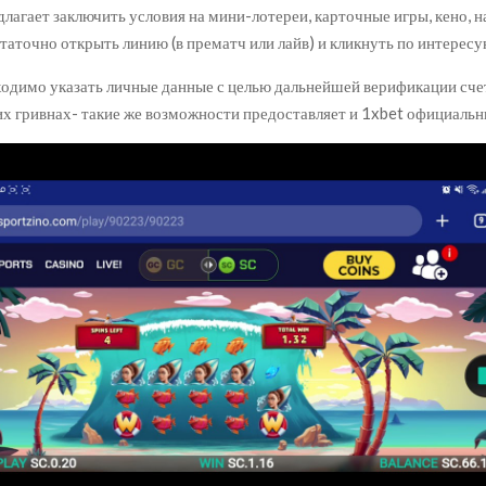
лагает заключить условия на мини-лотереи, карточные игры, кено, 
остаточно открыть линию (в прематч или лайв) и кликнуть по интер
ходимо указать личные данные с целью дальнейшей верификации счета
их гривнах- такие же возможности предоставляет и 1xbet официальн