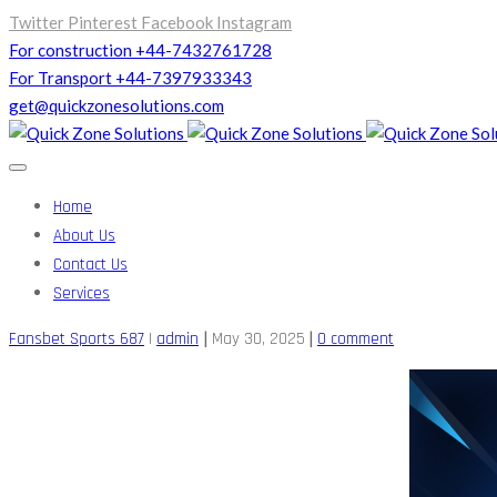
Twitter
Pinterest
Facebook
Instagram
For construction +44-7432761728
For Transport +44-7397933343
get@quickzonesolutions.com
Home
About Us
Contact Us
Services
|
|
Fansbet Sports 687
|
admin
May 30, 2025
0 comment