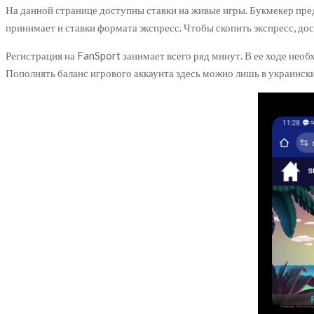
На данной странице доступны ставки на живые игры. Букмекер пред
принимает и ставки формата экспресс. Чтобы скопить экспресс, д
Регистрация на FanSport занимает всего ряд минут. В ее ходе необ
Пополнять баланс игрового аккаунта здесь можно лишь в украинск