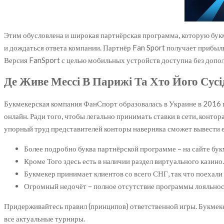
Этим обусловлена и широкая партнёрская программа, которую букм
и дождаться ответа компании. Партнёр Fan Sport получает прибыль
Версия FanSport с целью мобильных устройств доступна без допол
Де Живе Мессі В Парижі Та Хто Його Сусі
Букмекерская компания ФанСпорт образовалась в Украине в 2016 го
онлайн. Ради того, чтобы легально принимать ставки в сети, конт
упорный труд представителей конторы наверняка сможет вывести е
Более подробно буква партнёрской программе – на сайте букм
Кроме Того здесь есть в наличии раздел виртуального казино.
Букмекер принимает клиентов со всего СНГ, так что поехали
Огромный недочёт – полное отсутствие программы лояльнос
Придерживайтесь правил (принципов) ответственной игры. Букмек
все актуальные турниры.