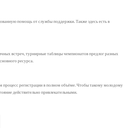
рованную помощь от службы поддержки. Также здесь есть в
личных встреч, турнирные таблицы чемпионатов предлог разных
сновного ресурса.
рём процесс регистрации в полном объёме. Чтобы такому молодому
остояние действительно привлекательными.