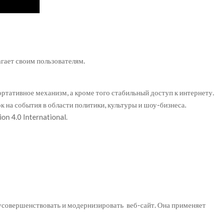
агает своим пользователям.
ртативное механизм, а кроме того стабильный доступ к интернету.
на события в области политики, культуры и шоу-бизнеса.
n 4.0 International.
 усовершенствовать и модернизировать веб-сайт. Она применяет