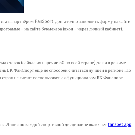
стать партнёром FanSport, достаточно заполнить форму на сайте
рограмме – на сайте букмекера (вход – через личный кабинет).
ставок (сейчас их наречие 50 по всей стране), так и в режиме
день БК ФанСпорт еще не способен считаться лучшей в регионе. Но
а стран не гигант воспользоваться функционалом БК Фанспорт.
гры. Линия по каждой спортивной дисциплине включает
fansbet app