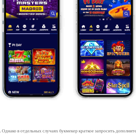
. Однако в отдельных случаях букмекер краткое запросить дополни