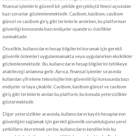
finansal işlemlerin güvenli bir şekilde gerçekleştirilmesi açısından
bazı sorunlar gözlemlenmektedir. Casibom, kasibom, casibom
güncel ve casibom giriş gibi terimlerle anılırken, bu platformun
güvenliği konusunda bazı endişeler uyandırıcı özellikler
sunmaktadır.
Öncelikle, kullanıcıların hesap bilgilerini korumak için gerekli
güvenlik önlemleri uygulanmamakta veya uygulanırken eksiklikler
gözlemlenmektedir. Bu, kullanıcıların hesap bilgilerini tehlikeye
atabileceği anlamına gelir. Ayrıca, finansal işlemler sırasında
kullanılan şifreleme teknolojilerinin güvenilirliği konusunda bazı
endişeler ortaya çıkabilir. Casibom, kasibom güncel ve casibom
giriş gibi terimlerle anılan bu platform, bu konuda yetersizlikler
göstermektedir.
Diğer yetersizlikler arasında, kullanıcıların kayıtlı hesaplarının
güvenliğini sağlamak için gerekli güvenlik sorumluluğunu yerel
yetkililere devretmek yerine, kullanıcıların kendilerinin bu