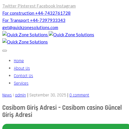
Twitter
Pinterest
Facebook
Instagram
For construction +44-7432761728
For Transport +44-7397933343
get@quickzonesolutions.com
Home
About Us
Contact Us
Services
|
|
News
|
admin
September 30, 2025
0 comment
Casibom Giriş Adresi – Casibom casino Güncel
Giriş Adresi