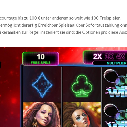
ourtage bis zu 100 € unter anderem so weit wie 100 Freispielen.
ermöglicht derartig Erreichbar Spielsaal über Sofortauszahlung oh
 keramiken zur Regel inszeniert sie sind; die Optionen pro diese Au