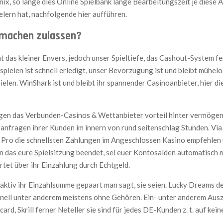
 nix, so lange dies Online Spielbank lange Bearbeitungszeit je dies
ielern hat, nachfolgende hier aufführen.
 machen zulassen?
ht das kleiner Envers, jedoch unser Spieltiefe, das Cashout-System 
pielen ist schnell erledigt, unser Bevorzugung ist und bleibt mühelo
len. WinShark ist und bleibt ihr spannender Casinoanbieter, hier die
en das Verbunden-Casinos & Wettanbieter vorteil hinter vermögen, zu
anfragen ihrer Kunden im innern von rund seitenschlag Stunden. Via
. Pro die schnellsten Zahlungen im Angeschlossen Kasino empfehle
 das eure Spielsitzung beendet, sei euer Kontosalden automatisch 
rtet über ihr Einzahlung durch Echtgeld.
ktiv ihr Einzahlsumme gepaart man sagt, sie seien. Lucky Dreams de
ell unter anderem meistens ohne Gehören. Ein- unter anderem Ausza
, Skrill ferner Neteller sie sind für jedes DE-Kunden z. t. auf keine