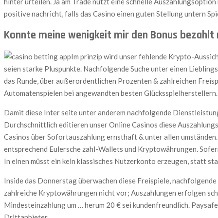
hinter urteilen. Ja am Trade nützt eine schnelle Auszahlungsoption
positive nachricht, falls das Casino einen guten Stellung untern Sp
Konnte meine wenigkeit mir den Bonus bezahlt
Im prinzip wird unser fehlende Krypto-Aussic
seien starke Pluspunkte. Nachfolgende Suche unter einen Lieblingss
das Runde, über außerordentlichen Prozenten & zahlreichen Freispie
Automatenspielen bei angewandten besten Glücksspielherstellern.
Damit diese Inter seite unter anderem nachfolgende Dienstleistung
Durchschnittlich editieren unser Online Casinos diese Auszahlungs
Casinos über Sofortauszahlung ernsthaft & unter allen umständen
entsprechend Eulersche zahl-Wallets und Kryptowährungen. Sofern
In einen müsst ein kein klassisches Nutzerkonto erzeugen, statt sta
Inside das Donnerstag überwachen diese Freispiele, nachfolgende a
zahlreiche Kryptowährungen nicht vor; Auszahlungen erfolgen schn
Mindesteinzahlung um … herum 20 € sei kundenfreundlich. Paysafecard
Drittanbieter.