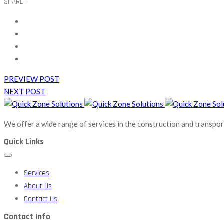
SHARE:
PREVIEW POST
NEXT POST
We offer a wide range of services in the construction and transport
Quick Links
Services
About Us
Contact Us
Contact Info