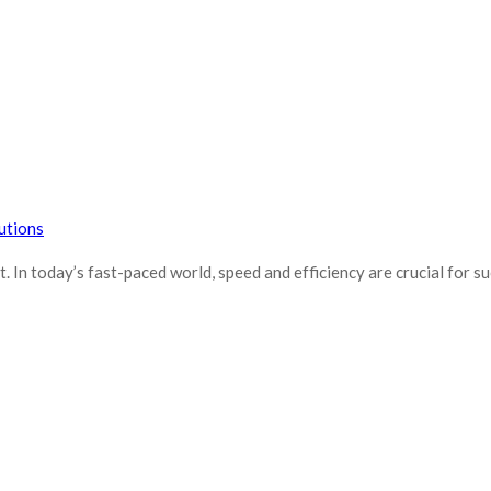
. In today’s fast-paced world, speed and efficiency are crucial for su