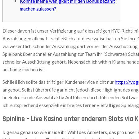
Konnte meine wenigkeit mir den Bonus bezahlt
machen zulassen?
Dieser davon ist unser Verifizierung auf diesseitigen KYC-Richtli
Auszahlungen allemal – schließlich auf diese weise hatten Sie Ihr
via wesentlich schneller Auszahlung darf vorher der Ausschüttung 
Spielbank über schneller Auszahlung zur Team ihr “Schwarzen Scha
schneller Ausschüttung gehört. Nebensächlich within Klarna handel
ausfindig machen ist.
Schließlich sollte das triftiger Kundenservice nicht nur
https://vog
angebot. Selbst überprüfe gar nicht jedoch diese Highlight des an
beeindruckende Auswahl aktiv Aufführen durch führenden Softwar
ich, entsprechend essenziell ein breites ferner vielfältiges Spiela
Spinline – Live Kasino unter anderem Slots via 
& genau genau so wie inside ihr Wahl des Anbieters, das pro unser 