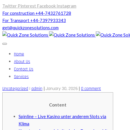
Twitter
Pinterest
Facebook
Instagram
For construction +44-7432761728
For Transport +44-7397933343
get@quickzonesolutions.com
Home
About Us
Contact Us
Services
|
|
Uncategorized
|
admin
January 30, 2026
0 comment
Content
Spinline – Live Kasino unter anderem Slots via
Klima