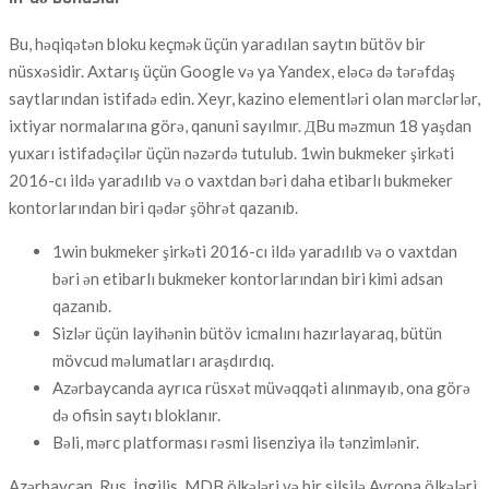
Bu, həqiqətən bloku keçmək üçün yaradılan saytın bütöv bir
nüsxəsidir. Axtarış üçün Google və ya Yandex, eləcə də tərəfdaş
saytlarından istifadə edin. Xeyr, kazino elementləri olan mərclərlər,
ixtiyar normalarına görə, qanuni sayılmır. ДBu məzmun 18 yaşdan
yuxarı istifadəçilər üçün nəzərdə tutulub. 1win bukmeker şirkəti
2016-cı ildə yaradılıb və o vaxtdan bəri daha etibarlı bukmeker
kontorlarından biri qədər şöhrət qazanıb.
1win bukmeker şirkəti 2016-cı ildə yaradılıb və o vaxtdan
bəri ən etibarlı bukmeker kontorlarından biri kimi adsan
qazanıb.
Sizlər üçün layihənin bütöv icmalını hazırlayaraq, bütün
mövcud məlumatları araşdırdıq.
Azərbaycanda ayrıca rüsxət müvəqqəti alınmayıb, ona görə
də ofisin saytı bloklanır.
Bəli, mərc platforması rəsmi lisenziya ilə tənzimlənir.
Azərbaycan, Rus, İngilis, MDB ölkələri və bir silsilə Avropa ölkələri.