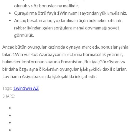
olunub və öz bonuslarına malikdir.
Quraşdırma ötrü faylı 1Win rəsmi saytından yükləməlisiniz.
Ancaq hesabın artıq yoxlanılması üçün bukmeker ofisinin
rəhbərliyindən gələn sorğulara məhəl qoymamağı sovet
görmürük.
Ancaq bütün oyunçular kazinoda oynaya, mərc edə, bonuslar şəhla
bilər. 1Win vur-tut Azərbaycan mərclərinə hörmətcillik yetirmir,
bukmeker kontorunun saytına Ermənistan, Rusiya, Gürcüstan və
bir daha özgə aşna ölkələrdən oyunçular işlək şəkildə daxil olurlar.
Layihənin Asiya bazarı da işlək şəkildə inkişaf edir.
1win
1win AZ
Tags:
SHARE: