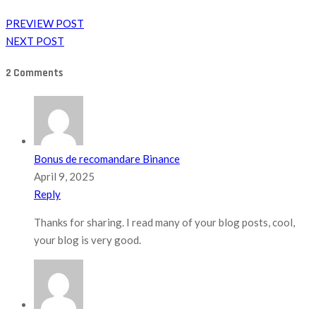
PREVIEW POST
NEXT POST
2 Comments
Bonus de recomandare Binance
April 9, 2025
Reply
Thanks for sharing. I read many of your blog posts, cool,
your blog is very good.