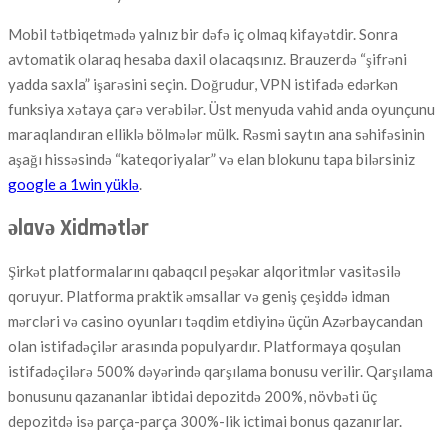
Mobil tətbiqetmədə yalnız bir dəfə iç olmaq kifayətdir. Sonra
avtomatik olaraq hesaba daxil olacaqsınız. Brauzerdə “şifrəni
yadda saxla” işarəsini seçin. Doğrudur, VPN istifadə edərkən
funksiya xətaya çarə verəbilər. Üst menyuda vahid anda oyunçunu
maraqlandıran elliklə bölmələr mülk. Rəsmi saytın ana səhifəsinin
aşağı hissəsində “kateqoriyalar” və elan blokunu tapa bilərsiniz
google a 1win yüklə
.
əlavə Xidmətlər
Şirkət platformalarını qabaqcıl peşəkar alqoritmlər vasitəsilə
qoruyur. Platforma praktik əmsallar və geniş çeşiddə idman
mərcləri və casino oyunları təqdim etdiyinə üçün Azərbaycandan
olan istifadəçilər arasında populyardır. Platformaya qoşulan
istifadəçilərə 500% dəyərində qarşılama bonusu verilir. Qarşılama
bonusunu qazananlar ibtidai depozitdə 200%, növbəti üç
depozitdə isə parça-parça 300%-lik ictimai bonus qazanırlar.