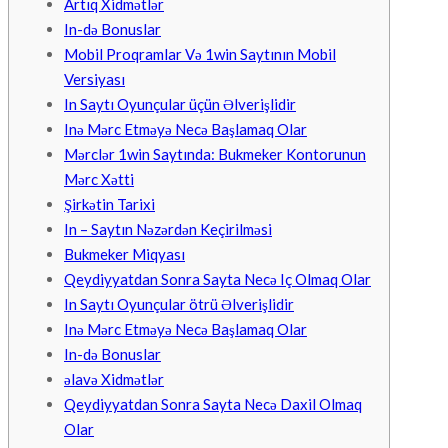
Artıq Xidmətlər
In-də Bonuslar
Mobil Proqramlar Və 1win Saytının Mobil
Versiyası
In Saytı Oyunçular üçün Əlverişlidir
Inə Mərc Etməyə Necə Başlamaq Olar
Mərclər 1win Saytında: Bukmeker Kontorunun
Mərc Xətti
Şirkətin Tarixi
In – Saytın Nəzərdən Keçirilməsi
Bukmeker Miqyası
Qeydiyyatdan Sonra Sayta Necə Iç Olmaq Olar
In Saytı Oyunçular ötrü Əlverişlidir
Inə Mərc Etməyə Necə Başlamaq Olar
In-də Bonuslar
əlavə Xidmətlər
Qeydiyyatdan Sonra Sayta Necə Daxil Olmaq
Olar