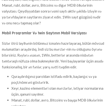
Manat, rubl, dollar, avro, Bitcoins və digər MDB ölkələrinin
valyutası. Qeydiyyatdan sonra rəsmi saytı aktiv şəkildə izləyin və
ya tərəfdaşların saytlarını ziyarət edin. 1Win sayt güzgüsü nədir
və onu necə tapmaq olar?
Mobil Proqramlar Və 1win Saytının Mobil Versiyası
Sizlər ötrü layihənin bölünməz icmalını hazırlayaraq, bütün mövcud
məlumatları araşdırdıq. İndi siz bu mərclər-nin nə olduğunu öyrənə
bilərsiniz. Rəylərə əsasən, 1Win, betterlər arasında nisbətən
təmtəraqlı nüfuza olma bukmeykerdir. Yeni başlayanlar üçün asudə
funksionallıq, bir ən fənlər, yarış xətti təqdim edir.
Quraşdırdığınız paroldan istifadə edirik, başlanğıc və ya
poçt/nömrəni göstəririk.
Xeyr, kazino elementləri olan mərclərlər, ixtiyar normalarına
üçün, qanuni sayılmır.
Manat, rubl, dollar, avro, Bitcoins və başqa MDB ölkələrinin
valyutası.