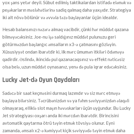
yox şans yetər deyil. Sübut edilmiş taktikalardan istifadə eləmək və
peşəkarların məsləhətlərinə sadiq qalmaq daha yaxşıdır. Strategiya
iki alt növə bölünür və əvvəla təzə başlayanlar üçün idealdır.
Hesab balansınızı nəzərə almaq vacibdir, çünki hər müddət qazana
bilməyəcəksiniz. Joe-nu işə saldığınız müddət pulunuzu geri
götürməzdən başlanğıc əmsalların x3-ə çatmasını gözləyin.
Xüsusiyyət ondan ibarətdir ki, ilk mərc ümumən itkiləri ödəməyə
qadirdir. Əslində, ikincidə pul qazanacaqsınız və effekt nəticəsiz
olsa belə, uzun müddət oynasanız, yenə də pula iqrar edəcəksiniz.
Lucky Jet-də Oyun Qaydaları
Sadəcə bir saat keçməsini durmaq lazımdır və siz mərc etməyə
başlaya bilərsiniz. Təcrübənizdən və ya fəhm səviyyənizdən əlaqəli
olmayaraq, elliklə slot maşın həvəskarları üçün uyğundur. Bu Lucky
Jet strategiyası oxşarı anda iki mərcdən ibarətdir. Birincisini
avtomatik qaytarma ötrü təyin etmək tövsiyə olunur. Eyni
zamanda, əmsalı x2-ə kəmiyyət kiçik səviyyədə təyin etmək daha