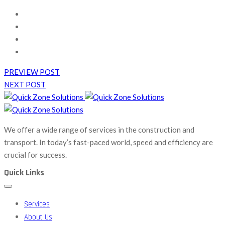
PREVIEW POST
NEXT POST
We offer a wide range of services in the construction and
transport. In today’s fast-paced world, speed and efficiency are
crucial for success.
Quick Links
Services
About Us